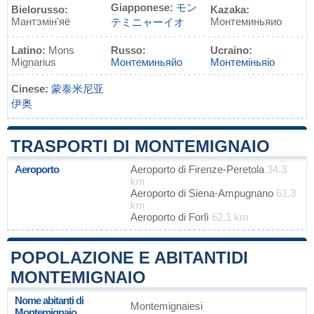
Giapponese:
モン
Bielorusso:
Kazaka:
Мантэмін'яё
Монтеминьяио
テミニャーイオ
Latino:
Mons
Russo:
Ucraino:
Mignarius
Монтеминьяйо
Монтеміньяіо
Cinese:
蒙泰米尼亚
伊奥
TRASPORTI DI MONTEMIGNAIO
Aeroporto
Aeroporto di Firenze-Peretola
34.3
km
Aeroporto di Siena-Ampugnano
61.3
km
Aeroporto di Forlì
62.1 km
POPOLAZIONE E ABITANTIDI
MONTEMIGNAIO
Nome abitanti di
Montemignaiesi
Montemignaio