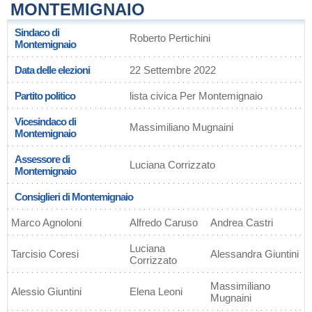
MONTEMIGNAIO
Sindaco di
Roberto Pertichini
Montemignaio
Data delle elezioni
22 Settembre 2022
Partito politico
lista civica Per Montemignaio
Vicesindaco di
Massimiliano Mugnaini
Montemignaio
Assessore di
Luciana Corrizzato
Montemignaio
Consiglieri di Montemignaio
Marco Agnoloni
Alfredo Caruso
Andrea Castri
Luciana
Tarcisio Coresi
Alessandra Giuntini
Corrizzato
Massimiliano
Alessio Giuntini
Elena Leoni
Mugnaini