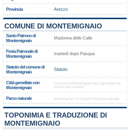
Provincia
Arezzo
COMUNE DI MONTEMIGNAIO
Santo Patrono di
Madonna delle Calle
Montemignaio
Festa Patronale di
martedì dopo Pasqua
Montemignaio
Statuto del comune di
Statuto
Montemignaio
Città gemellate con
Il Comune di Montemignaio non è gemellato con
Montemignaio
nessun altro comune.
Parco naturale
Montemignaio non fa parte d'un parco naturale
TOPONIMIA E TRADUZIONE DI
MONTEMIGNAIO