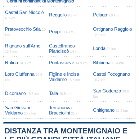
Comuni confinanti di Montemignaio
Castel San Niccolò
Reggello
Pelago
9.7 km
9.9 km
6.9 km
Pratovecchio Stia
Ortignano Raggiolo
10
Poppi
11.6 km
km
12.4 km
Rignano sull'Arno
Castelfranco
Londa
14 km
Piandiscò
13.6 km
14 km
Rufina
Pontassieve
Bibbiena
14.3 km
14.9 km
16.4 km
Loro Ciuffenna
Figline e Incisa
Castel Focognano
16.6
Valdarno
km
16.6 km
16.7 km
San Godenzo
20.6
Dicomano
Talla
18.6 km
20.5 km
km
San Giovanni
Terranuova
Chitignano
22.8 km
Valdarno
Bracciolini
20.9 km
21 km
DISTANZA TRA MONTEMIGNAIO E