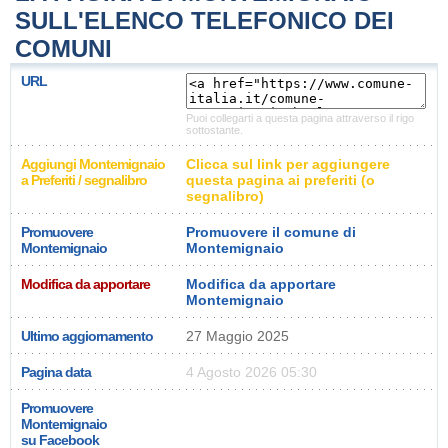
SULL'ELENCO TELEFONICO DEI
COMUNI
URL
Puoi collegarti a questa pagina attraverso il rigo
sottostante.
Aggiungi Montemignaio
Clicca sul link per aggiungere
a Preferiti / segnalibro
questa pagina ai preferiti (o
segnalibro)
Promuovere
Promuovere il comune di
Montemignaio
Montemignaio
Modifica da apportare
Modifica da apportare
Montemignaio
Ultimo aggiornamento
27 Maggio 2025
Pagina data
4 Agosto 2026 05:30
Promuovere
Montemignaio
su Facebook