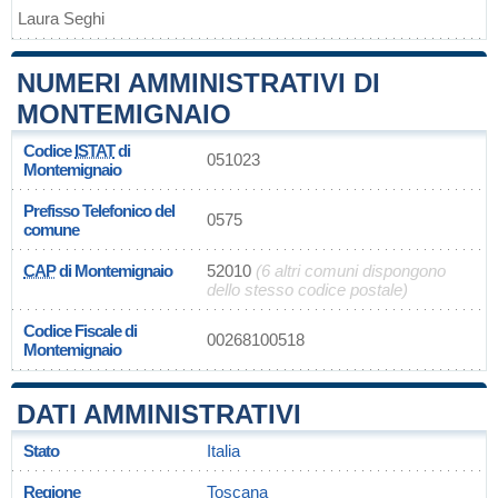
Laura Seghi
NUMERI AMMINISTRATIVI DI
MONTEMIGNAIO
Codice
ISTAT
di
051023
Montemignaio
Prefisso Telefonico del
0575
comune
CAP
di Montemignaio
52010
(6 altri comuni dispongono
dello stesso codice postale)
Codice Fiscale di
00268100518
Montemignaio
DATI AMMINISTRATIVI
Stato
Italia
Regione
Toscana