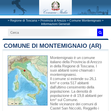
>
Regione di Toscana
>
Provincia di Arezzo
>
Comune Montemignaio
>
Informazioni Generali
COMUNE DI MONTEMIGNAIO (AR)
Montemignaio
è un comune
italiano
della Provincia di Arezzo
in
della Regione di Toscana
. I
suoi abitanti sono chiamati i
montemignaiesi.
Il comune si estende su 26,1
km² e conta 517 abitanti
dall'ultimo censimento della
popolazione. La densità di
popolazione è di 19,8 abitanti per
km² sul Comune.
Nelle vicinanze dei comuni di
Castel San Niccolò
,
Reggello
i