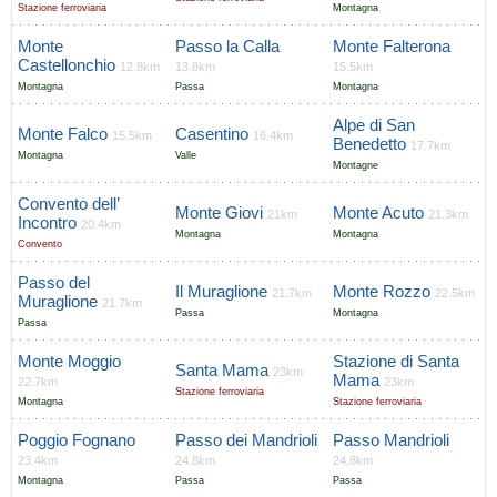
Stazione ferroviaria
Montagna
Monte
Passo la Calla
Monte Falterona
Castellonchio
12.8km
13.8km
15.5km
Montagna
Passa
Montagna
Alpe di San
Monte Falco
Casentino
15.5km
16.4km
Benedetto
17.7km
Montagna
Valle
Montagne
Convento dell’
Monte Giovi
Monte Acuto
21km
21.3km
Incontro
20.4km
Montagna
Montagna
Convento
Passo del
Il Muraglione
Monte Rozzo
21.7km
22.5km
Muraglione
21.7km
Passa
Montagna
Passa
Monte Moggio
Stazione di Santa
Santa Mama
23km
Mama
22.7km
23km
Stazione ferroviaria
Montagna
Stazione ferroviaria
Poggio Fognano
Passo dei Mandrioli
Passo Mandrioli
23.4km
24.8km
24.8km
Montagna
Passa
Passa