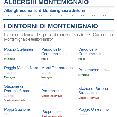
ALBERGHI MONTEMIGNAIO
Alberghi economici di Montemignaio e dintorni
I DINTORNI DI MONTEMIGNAIO
Ecco un elenco dei punti d'interesse situati nel Comune di
Montemignaio e territori limitrofi.
Poggio Stefanieri
Passo della
Varco della
Consuma
Consuma
4.4km
5.1km
5.1km
Montagna
Passa
Passa
Poggio Massa Nera
Monti Pratomagno
Pratomagno
10.3km
7.2km
10.3km
Montagne
Montagna
Montagne
Stazione di
Stazione Porrena-
Porrena-Strada
Porrena
10.5km
Strada
10.5km
10.5km
Stazione ferroviaria
Stazione ferroviaria
Stazione ferroviaria
Poppi Stazione
Poggio Ginestrino
Poppi
11.8km
11.8km
12.6km
Stazione ferroviaria