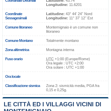
Coordinate Decimali
Latitudine:
43.74
Longitudine:
11.6201
Coordinate
Latitudine:
43° 44' 24'' Nord
Sessagesimali
Longitudine:
11° 37' 12'' Est
Comune litoraneo
Montemignaio è un comune non
litoraneo
Comune Montano
Totalmente montano
Zona altimetrica
Montagna interna
Fuso orario
UTC
+1:00 (Europe/Rome)
Ora legale : UTC +2:00
Ora solare : UTC +1:00
Ora locale
Classificazione sismica
Zona 2: sismicità media, PGA fra
0,15 e 0,25g.
LE CITTÀ ED I VILLAGGI VICINI DI