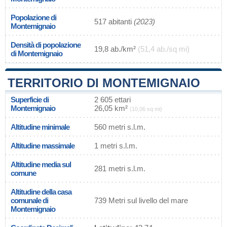
Popolazione di
517 abitanti
(2023)
Montemignaio
Densità di popolazione
19,8 ab./km²
(51,4 ab./sq mi)
di Montemignaio
TERRITORIO DI MONTEMIGNAIO
Superficie di
2 605 ettari
Montemignaio
26,05 km²
(10,06 sq mi)
Altitudine minimale
560 metri s.l.m.
Altitudine massimale
1 metri s.l.m.
Altitudine media sul
281 metri s.l.m.
comune
Altitudine della casa
comunale di
739 Metri sul livello del mare
Montemignaio