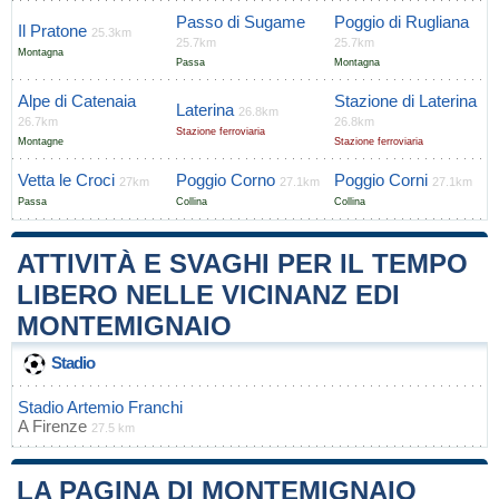
Passo di Sugame
Poggio di Rugliana
Il Pratone
25.3km
25.7km
25.7km
Montagna
Passa
Montagna
Alpe di Catenaia
Stazione di Laterina
Laterina
26.8km
26.7km
26.8km
Stazione ferroviaria
Montagne
Stazione ferroviaria
Vetta le Croci
Poggio Corno
Poggio Corni
27km
27.1km
27.1km
Passa
Collina
Collina
ATTIVITÀ E SVAGHI PER IL TEMPO
LIBERO NELLE VICINANZ EDI
MONTEMIGNAIO
Stadio
Stadio Artemio Franchi
A
Firenze
27.5 km
LA PAGINA DI MONTEMIGNAIO