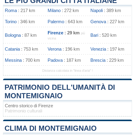
LE PIÙ GRANDI CITTÀ ITALIANE
Roma
: 217 km
Milano
: 272 km
Napoli
: 389 km
Torino
: 346 km
Palermo
: 643 km
Genova
: 227 km
Firenze
: 29 km
più
Bologna
: 87 km
Bari
: 520 km
vicina
Catania
: 753 km
Verona
: 196 km
Venezia
: 197 km
Messina
: 700 km
Padova
: 187 km
Brescia
: 229 km
Distanza calcolata in "linea d'aria" !
PATRIMONIO DELL'UMANITÀ DI
MONTEMIGNAIO
Centro storico di Firenze
Patrimonio culturali
CLIMA DI MONTEMIGNAIO