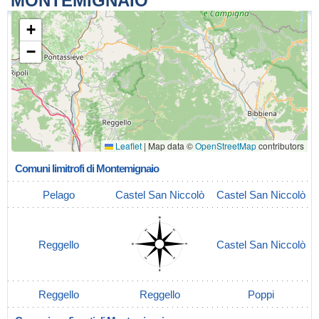
MONTEMIGNAIO
+
−
Leaflet
|
Map data ©
OpenStreetMap
contributors
Comuni limitrofi di Montemignaio
Pelago
Castel San Niccolò
Castel San Niccolò
Reggello
Castel San Niccolò
Reggello
Reggello
Poppi