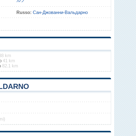
ルノ
Russo:
Сан-Джованни-Вальдарно
38 km
no
41 km
o
82.1 km
ALDARNO
mi)