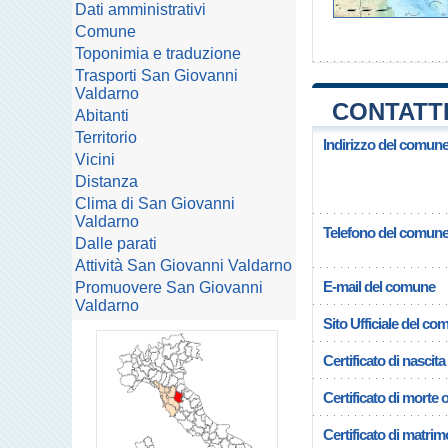
Dati amministrativi
Comune
Toponimia e traduzione
Trasporti San Giovanni
Valdarno
CONTATTI
Abitanti
Territorio
Indirizzo del comun
Vicini
Distanza
Clima di San Giovanni
Valdarno
Telefono del comun
Dalle parati
Attività San Giovanni Valdarno
E-mail del comune
Promuovere San Giovanni
Valdarno
Sito Ufficiale del c
Certificato di nascita
Certificato di morte 
Certificato di matrim