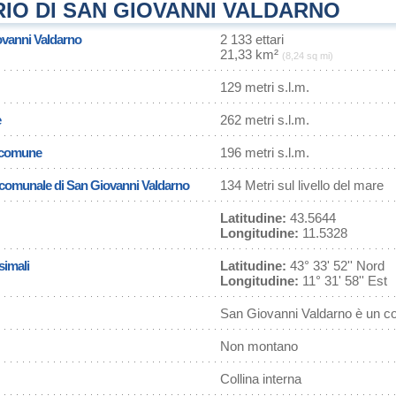
IO DI SAN GIOVANNI VALDARNO
ovanni Valdarno
2 133 ettari
21,33 km²
(8,24 sq mi)
129 metri s.l.m.
e
262 metri s.l.m.
l comune
196 metri s.l.m.
a comunale di San Giovanni Valdarno
134 Metri sul livello del mare
Latitudine:
43.5644
Longitudine:
11.5328
simali
Latitudine:
43° 33' 52'' Nord
Longitudine:
11° 31' 58'' Est
San Giovanni Valdarno è un c
Non montano
Collina interna