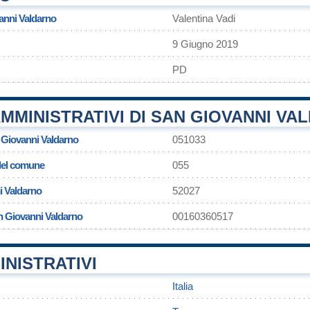
anni Valdarno
Valentina Vadi
9 Giugno 2019
PD
MMINISTRATIVI DI SAN GIOVANNI VA
 Giovanni Valdarno
051033
 del comune
055
i Valdarno
52027
an Giovanni Valdarno
00160360517
INISTRATIVI
Italia