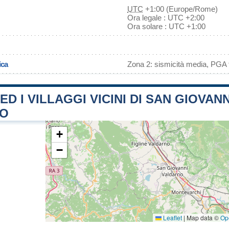
UTC
+1:00 (Europe/Rome)
Ora legale : UTC +2:00
Ora solare : UTC +1:00
ica
Zona 2: sismicità media, PGA f
ED I VILLAGGI VICINI DI SAN GIOVANN
NO
+
−
Leaflet
|
Map data ©
Op