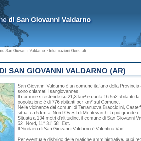
ne
di San Giovanni Valdarno
e San Giovanni Valdarno
> Informazioni Generali
I SAN GIOVANNI VALDARNO (AR)
San Giovanni Valdarno
è un comune italiano
della Provincia
sono chiamati i sangiovannesi.
Il comune si estende su 21,3 km² e conta 16 552 abitanti dal
popolazione è di 776 abitanti per km² sul Comune.
Nelle vicinanze dei comuni di
Terranuova Bracciolini
,
Castel
situata a 5 km al Nord-Ovest di
Montevarchi
la più grande ci
Situata a 134 metri d'altitudine, il comune di San Giovanni V
52'' Nord, 11° 31' 58'' Est.
Il Sindaco di San Giovanni Valdarno è Valentina Vadi.
Per eventuale disbrigo delle pratiche amministrative, puoi r