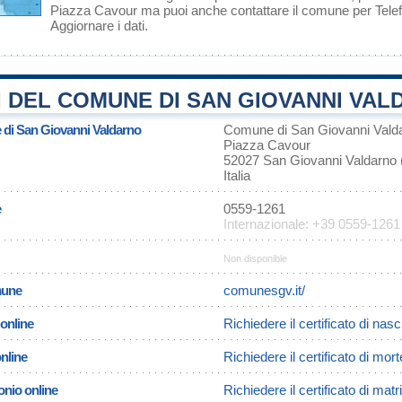
Piazza Cavour ma puoi anche contattare il comune per Tele
Aggiornare i dati
.
 DEL COMUNE DI SAN GIOVANNI VAL
e di San Giovanni Valdarno
Comune di San Giovanni Vald
Piazza Cavour
52027 San Giovanni Valdarno
Italia
e
0559-1261
Internazionale: +39 0559-1261
Non disponible
omune
comunesgv.it/
 online
Richiedere il certificato di na
online
Richiedere il certificato di mo
onio online
Richiedere il certificato di ma