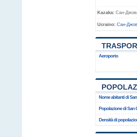
Kazaka:
Сан-Джов
Ucraino:
Сан-Джов
TRASPORT
Aeroporto
POPOLAZI
Nome abitanti di Sa
Popolazione di San 
Densità di popolazi