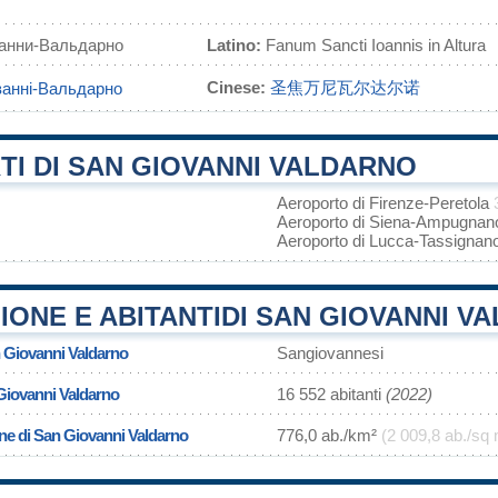
анни-Вальдарно
Latino:
Fanum Sancti Ioannis in Altura
Cinese:
圣焦万尼瓦尔达尔诺
анні-Вальдарно
I DI SAN GIOVANNI VALDARNO
Aeroporto di Firenze-Peretola
Aeroporto di Siena-Ampugna
Aeroporto di Lucca-Tassignan
ONE E ABITANTIDI SAN GIOVANNI V
n Giovanni Valdarno
Sangiovannesi
Giovanni Valdarno
16 552 abitanti
(2022)
one di San Giovanni Valdarno
776,0 ab./km²
(2 009,8 ab./sq 