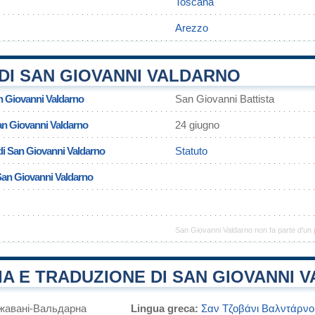
Toscana
Arezzo
DI SAN GIOVANNI VALDARNO
n Giovanni Valdarno
San Giovanni Battista
an Giovanni Valdarno
24 giugno
di San Giovanni Valdarno
Statuto
 San Giovanni Valdarno
San Giovanni Valdarno non fa parte d'un 
A E TRADUZIONE DI SAN GIOVANNI 
жавані-Вальдарна
Lingua greca:
Σαν Τζοβάνι Βαλντάρνο