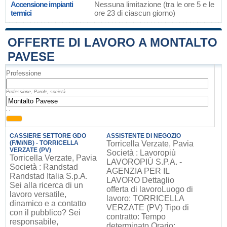
Accensione impianti
Nessuna limitazione (tra le ore 5 e le
termici
ore 23 di ciascun giorno)
OFFERTE DI LAVORO A MONTALTO
PAVESE
Professione
Professione, Parole, società
, ,
CASSIERE SETTORE GDO
ASSISTENTE DI NEGOZIO
(F/M/NB) - TORRICELLA
Torricella Verzate, Pavia
VERZATE (PV)
Società : Lavoropiù
Torricella Verzate, Pavia
LAVOROPIÙ S.P.A. -
Società : Randstad
AGENZIA PER IL
Randstad Italia S.p.A.
LAVORO Dettaglio
Sei alla ricerca di un
offerta di lavoroLuogo di
lavoro versatile,
lavoro: TORRICELLA
dinamico e a contatto
VERZATE (PV) Tipo di
con il pubblico? Sei
contratto: Tempo
responsabile,
determinato Orario: