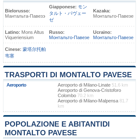
Giapponese:
モン
Bielorusso:
Kazaka:
タルト・パヴェー
Мантальта-Павезэ
Монтальто-Павезе
ゼ
Latino:
Mons Altus
Russo:
Ucraino:
Viqueriensium
Монтальто-Павезе
Монтальто-Павезе
Cinese:
蒙塔尔托帕
韦塞
TRASPORTI DI MONTALTO PAVESE
Aeroporto
Aeroporto di Milano-Linate
51.6 km
Aeroporto di Genova-Cristoforo
Colombo
70.2 km
Aeroporto di Milano-Malpensa
81.7
km
POPOLAZIONE E ABITANTIDI
MONTALTO PAVESE