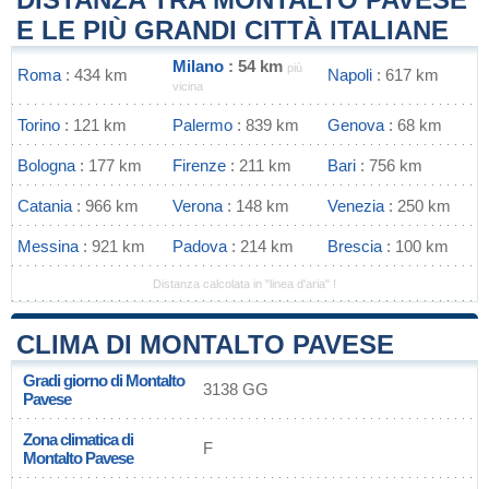
E LE PIÙ GRANDI CITTÀ ITALIANE
Milano
: 54 km
più
Roma
: 434 km
Napoli
: 617 km
vicina
Torino
: 121 km
Palermo
: 839 km
Genova
: 68 km
Bologna
: 177 km
Firenze
: 211 km
Bari
: 756 km
Catania
: 966 km
Verona
: 148 km
Venezia
: 250 km
Messina
: 921 km
Padova
: 214 km
Brescia
: 100 km
Distanza calcolata in "linea d'aria" !
CLIMA DI MONTALTO PAVESE
Gradi giorno di Montalto
3138 GG
Pavese
Zona climatica di
F
Montalto Pavese