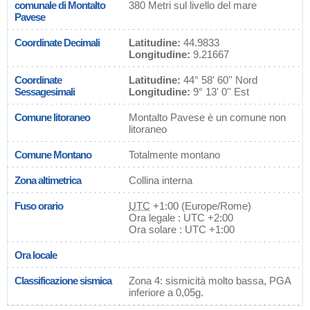
comunale di Montalto
380 Metri sul livello del mare
Pavese
Coordinate Decimali
Latitudine:
44.9833
Longitudine:
9.21667
Coordinate
Latitudine:
44° 58' 60'' Nord
Sessagesimali
Longitudine:
9° 13' 0'' Est
Comune litoraneo
Montalto Pavese è un comune non
litoraneo
Comune Montano
Totalmente montano
Zona altimetrica
Collina interna
Fuso orario
UTC
+1:00 (Europe/Rome)
Ora legale : UTC +2:00
Ora solare : UTC +1:00
Ora locale
Classificazione sismica
Zona 4: sismicità molto bassa, PGA
inferiore a 0,05g.