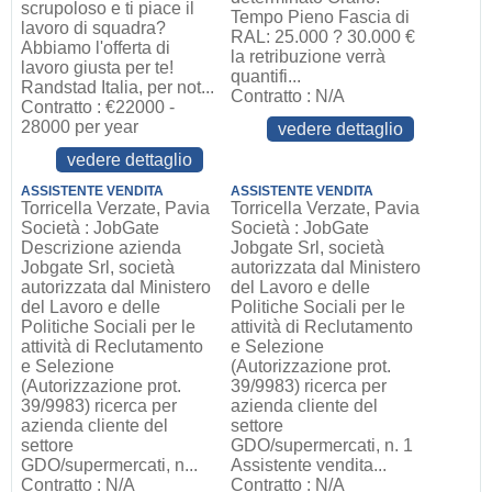
scrupoloso e ti piace il
Tempo Pieno Fascia di
lavoro di squadra?
RAL: 25.000 ? 30.000 €
Abbiamo l'offerta di
la retribuzione verrà
lavoro giusta per te!
quantifi...
Randstad Italia, per not...
Contratto : N/A
Contratto : €22000 -
28000 per year
vedere dettaglio
vedere dettaglio
ASSISTENTE VENDITA
ASSISTENTE VENDITA
Torricella Verzate, Pavia
Torricella Verzate, Pavia
Società : JobGate
Società : JobGate
Descrizione azienda
Jobgate Srl, società
Jobgate Srl, società
autorizzata dal Ministero
autorizzata dal Ministero
del Lavoro e delle
del Lavoro e delle
Politiche Sociali per le
Politiche Sociali per le
attività di Reclutamento
attività di Reclutamento
e Selezione
e Selezione
(Autorizzazione prot.
(Autorizzazione prot.
39/9983) ricerca per
39/9983) ricerca per
azienda cliente del
azienda cliente del
settore
settore
GDO/supermercati, n. 1
GDO/supermercati, n...
Assistente vendita...
Contratto : N/A
Contratto : N/A