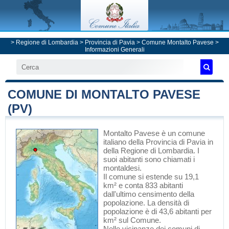
>
Regione di Lombardia
>
Provincia di Pavia
>
Comune Montalto Pavese
>
Informazioni Generali
COMUNE DI MONTALTO PAVESE
(PV)
Montalto Pavese
è un comune
italiano
della Provincia di Pavia
in
della Regione di Lombardia
. I
suoi abitanti sono chiamati i
montaldesi.
Il comune si estende su 19,1
km² e conta 833 abitanti
dall'ultimo censimento della
popolazione. La densità di
popolazione è di 43,6 abitanti per
km² sul Comune.
Nelle vicinanze dei comuni di