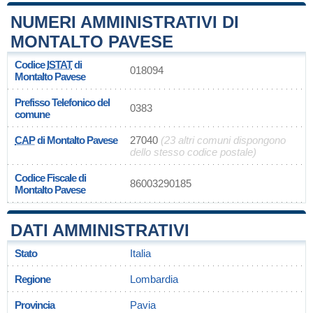
NUMERI AMMINISTRATIVI DI
MONTALTO PAVESE
Codice
ISTAT
di
018094
Montalto Pavese
Prefisso Telefonico del
0383
comune
CAP
di Montalto Pavese
27040
(23 altri comuni dispongono
dello stesso codice postale)
Codice Fiscale di
86003290185
Montalto Pavese
DATI AMMINISTRATIVI
Stato
Italia
Regione
Lombardia
Provincia
Pavia