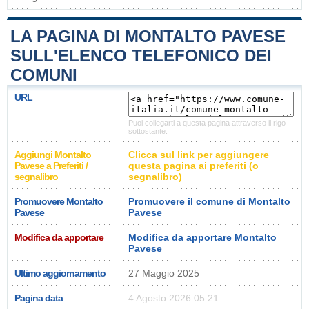
LA PAGINA DI MONTALTO PAVESE
SULL'ELENCO TELEFONICO DEI
COMUNI
URL
Puoi collegarti a questa pagina attraverso il rigo
sottostante.
Aggiungi Montalto
Clicca sul link per aggiungere
Pavese a Preferiti /
questa pagina ai preferiti (o
segnalibro
segnalibro)
Promuovere Montalto
Promuovere il comune di Montalto
Pavese
Pavese
Modifica da apportare
Modifica da apportare Montalto
Pavese
Ultimo aggiornamento
27 Maggio 2025
Pagina data
4 Agosto 2026 05:21