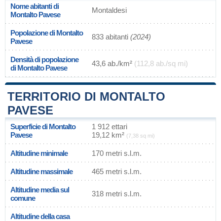
Nome abitanti di
Montaldesi
Montalto Pavese
Popolazione di Montalto
833 abitanti
(2024)
Pavese
Densità di popolazione
43,6 ab./km²
(112,8 ab./sq mi)
di Montalto Pavese
TERRITORIO DI MONTALTO
PAVESE
Superficie di Montalto
1 912 ettari
Pavese
19,12 km²
(7,38 sq mi)
Altitudine minimale
170 metri s.l.m.
Altitudine massimale
465 metri s.l.m.
Altitudine media sul
318 metri s.l.m.
comune
Altitudine della casa