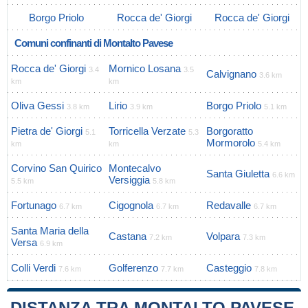
Borgo Priolo
Rocca de' Giorgi
Rocca de' Giorgi
Comuni confinanti di Montalto Pavese
Rocca de' Giorgi
Mornico Losana
3.4
3.5
Calvignano
3.6 km
km
km
Oliva Gessi
Lirio
Borgo Priolo
3.8 km
3.9 km
5.1 km
Pietra de' Giorgi
Torricella Verzate
Borgoratto
5.1
5.3
Mormorolo
km
km
5.4 km
Corvino San Quirico
Montecalvo
Santa Giuletta
6.6 km
Versiggia
5.5 km
5.8 km
Fortunago
Cigognola
Redavalle
6.7 km
6.7 km
6.7 km
Santa Maria della
Castana
Volpara
7.2 km
7.3 km
Versa
6.9 km
Colli Verdi
Golferenzo
Casteggio
7.6 km
7.7 km
7.8 km
DISTANZA TRA MONTALTO PAVESE