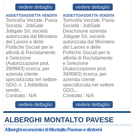
vedere dettaglio
vedere dettaglio
ADDETTO/ADDETTA VENDITA
ADDETTO/ADDETTA VENDITA
Torricella Verzate, Pavia
Torricella Verzate, Pavia
Società : JobGate
Società : JobGate
Jobgate Srl, società
Descrizione azienda
autorizzata dal Ministero
Jobgate Srl, società
del Lavoro e delle
autorizzata dal Ministero
Politiche Sociali per le
del Lavoro e delle
attività di Reclutamento
Politiche Sociali per le
e Selezione
attività di Reclutamento
(Autorizzazione prot.
e Selezione
39/9983) ricerca, per
(Autorizzazione prot.
azienda cliente
39/9983) ricerca, per
specializzata nel settore
azienda cliente
GDO, n. 1 Addetto/a
specializzata nel settore
vendit...
GDO,...
Contratto : N/A
Contratto : N/A
vedere dettaglio
vedere dettaglio
ALBERGHI MONTALTO PAVESE
Alberghi economici di Montalto Pavese e dintorni