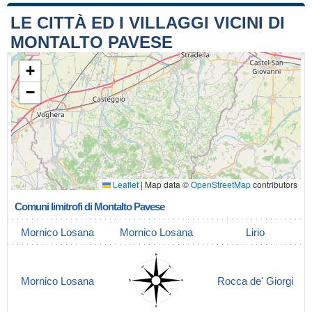
LE CITTÀ ED I VILLAGGI VICINI DI
MONTALTO PAVESE
+
−
Leaflet
|
Map data ©
OpenStreetMap
contributors
Comuni limitrofi di Montalto Pavese
Mornico Losana
Mornico Losana
Lirio
Mornico Losana
Rocca de' Giorgi