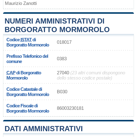
Maurizio Zanotti
NUMERI AMMINISTRATIVI DI
BORGORATTO MORMOROLO
Codice
ISTAT
di
018017
Borgoratto Mormorolo
Prefisso Telefonico del
0383
comune
CAP
di Borgoratto
27040
(23 altri comuni dispongono
Mormorolo
dello stesso codice postale)
Codice Catastale di
B030
Borgoratto Mormorolo
Codice Fiscale di
86003230181
Borgoratto Mormorolo
DATI AMMINISTRATIVI