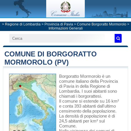
>
Regione di Lombardia
>
Provincia di Pavia
>
Comune Borgoratto Mormorolo
>
Informazioni Generali
COMUNE DI BORGORATTO
MORMOROLO (PV)
Borgoratto Mormorolo
è un
comune italiano
della Provincia
di Pavia
in
della Regione di
Lombardia
. I suoi abitanti sono
chiamati i borgorattesi.
Il comune si estende su 16 km²
e conta 393 abitanti dall'ultimo
censimento della popolazione.
La densità di popolazione è di
24,5 abitanti per km² sul
Comune.
Nelle vicinanze dei comuni di