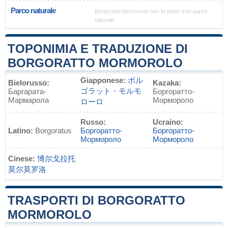
Parco naturale
Borgoratto Mormorolo non fa parte d'un parco
naturale
TOPONIMIA E TRADUZIONE DI
BORGORATTO MORMOROLO
Giapponese:
ボル
Bielorusso:
Kazaka:
ゴラット・モルモ
Баргарата-
Боргоратто-
Мармарола
Мормороло
ローロ
Russo:
Ucraino:
Latino:
Borgoratus
Боргоратто-
Боргоратто-
Мормороло
Мормороло
Cinese:
博尔戈拉托
莫尔莫罗洛
TRASPORTI DI BORGORATTO
MORMOROLO