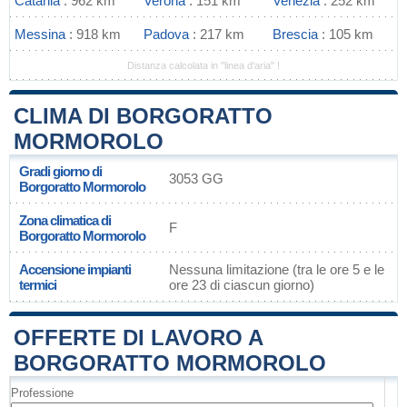
Catania
: 962 km
Verona
: 151 km
Venezia
: 252 km
Messina
: 918 km
Padova
: 217 km
Brescia
: 105 km
Distanza calcolata in "linea d'aria" !
CLIMA DI BORGORATTO
MORMOROLO
Gradi giorno di
3053 GG
Borgoratto Mormorolo
Zona climatica di
F
Borgoratto Mormorolo
Accensione impianti
Nessuna limitazione (tra le ore 5 e le
termici
ore 23 di ciascun giorno)
OFFERTE DI LAVORO A
BORGORATTO MORMOROLO
Professione