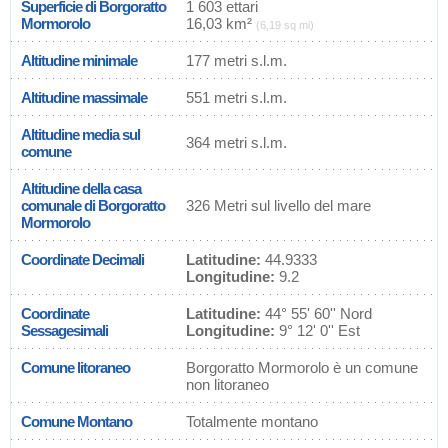
Superficie di Borgoratto
1 603 ettari
Mormorolo
16,03 km²
(6,19 sq mi)
Altitudine minimale
177 metri s.l.m.
Altitudine massimale
551 metri s.l.m.
Altitudine media sul
364 metri s.l.m.
comune
Altitudine della casa
comunale di Borgoratto
326 Metri sul livello del mare
Mormorolo
Coordinate Decimali
Latitudine:
44.9333
Longitudine:
9.2
Coordinate
Latitudine:
44° 55' 60'' Nord
Sessagesimali
Longitudine:
9° 12' 0'' Est
Comune litoraneo
Borgoratto Mormorolo è un comune
non litoraneo
Comune Montano
Totalmente montano