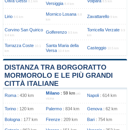
Oliva Gessi
Volpara
8.1 km
8.5 km
Versiggia
8.4 km
Mornico Losana
8.8
Lirio
Zavattarello
8.6 km
9 km
km
Corvino San Quirico
Torricella Verzate
9.9
Golferenzo
9.5 km
9.4 km
km
Torrazza Coste
Santa Maria della
10.1
Casteggio
10.5 km
Versa
km
10.4 km
DISTANZA TRA BORGORATTO
MORMOROLO E LE PIÙ GRANDI
CITTÀ ITALIANE
Milano
: 59 km
più
Roma
: 430 km
Napoli
: 614 km
vicina
Torino
: 120 km
Palermo
: 834 km
Genova
: 62 km
Bologna
: 177 km
Firenze
: 209 km
Bari
: 754 km