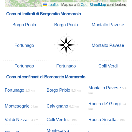
Leaflet
|
Map data ©
OpenStreetMap
contributors
Comuni limitrofi di Borgoratto Mormorolo
Borgo Priolo
Borgo Priolo
Montalto Pavese
Fortunago
Montalto Pavese
Fortunago
Fortunago
Colli Verdi
Comuni confinanti di Borgoratto Mormorolo
Montalto Pavese
5.4
Fortunago
Borgo Priolo
1.3 km
5.3 km
km
Rocca de' Giorgi
6.4
Montesegale
Calvignano
6 km
6.2 km
km
Val di Nizza
Colli Verdi
Rocca Susella
6.4 km
6.5 km
8 km
Montecalvo