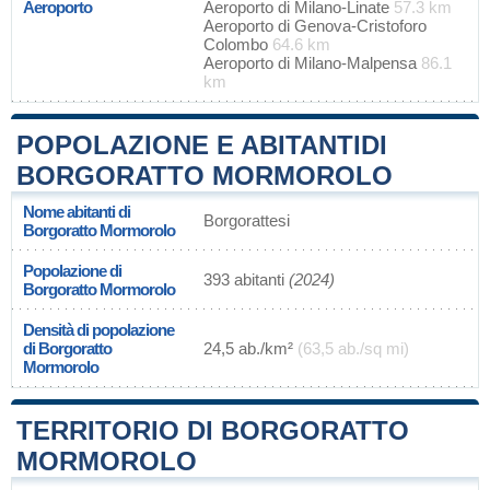
Aeroporto
Aeroporto di Milano-Linate
57.3 km
Aeroporto di Genova-Cristoforo
Colombo
64.6 km
Aeroporto di Milano-Malpensa
86.1
km
POPOLAZIONE E ABITANTIDI
BORGORATTO MORMOROLO
Nome abitanti di
Borgorattesi
Borgoratto Mormorolo
Popolazione di
393 abitanti
(2024)
Borgoratto Mormorolo
Densità di popolazione
di Borgoratto
24,5 ab./km²
(63,5 ab./sq mi)
Mormorolo
TERRITORIO DI BORGORATTO
MORMOROLO