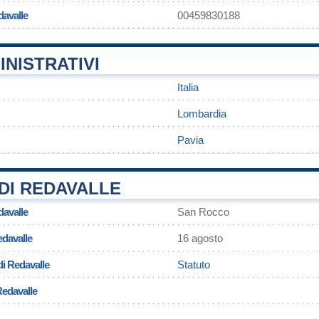
davalle
00459830188
INISTRATIVI
Italia
Lombardia
Pavia
DI REDAVALLE
davalle
San Rocco
edavalle
16 agosto
di Redavalle
Statuto
Redavalle