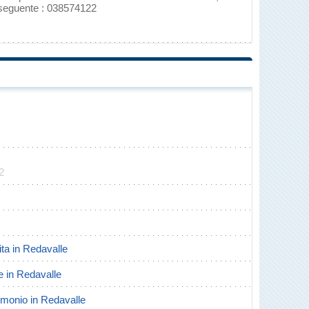
 seguente : 038574122
2
cita in Redavalle
te in Redavalle
rimonio in Redavalle