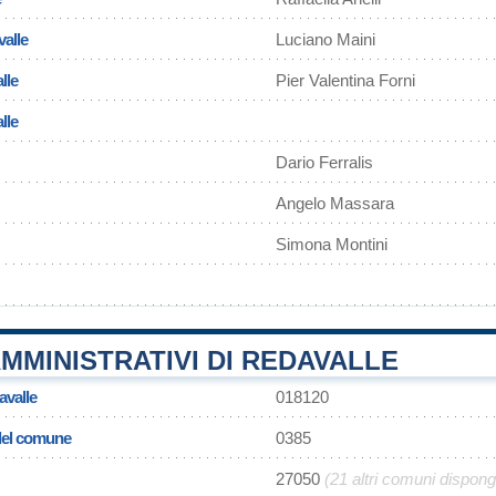
alle
Luciano Maini
lle
Pier Valentina Forni
lle
Dario Ferralis
Angelo Massara
Simona Montini
MMINISTRATIVI DI REDAVALLE
avalle
018120
 del comune
0385
27050
(21 altri comuni dispon