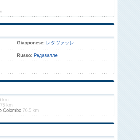
le
Giapponese:
レダヴァッレ
Russo:
Редавалле
6 km
75 km
oro Colombo
76.5 km