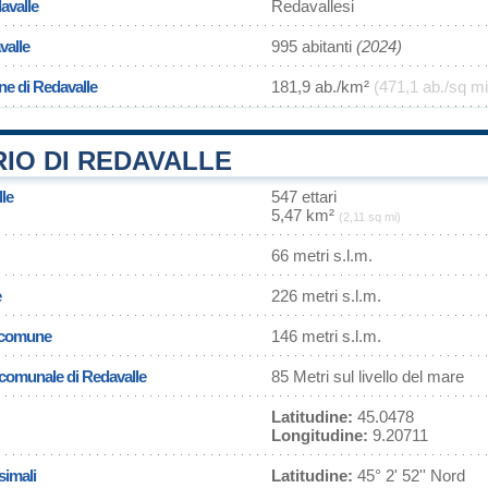
avalle
Redavallesi
valle
995 abitanti
(2024)
ne di Redavalle
181,9 ab./km²
(471,1 ab./sq mi
IO DI REDAVALLE
lle
547 ettari
5,47 km²
(2,11 sq mi)
66 metri s.l.m.
e
226 metri s.l.m.
l comune
146 metri s.l.m.
a comunale di Redavalle
85 Metri sul livello del mare
Latitudine:
45.0478
Longitudine:
9.20711
simali
Latitudine:
45° 2' 52'' Nord