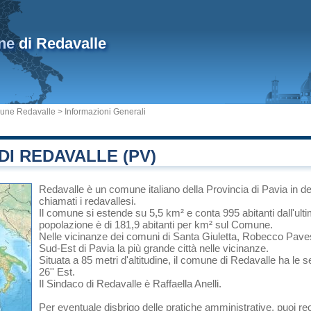
ne
di Redavalle
une Redavalle
> Informazioni Generali
I REDAVALLE (PV)
Redavalle
è un comune italiano
della Provincia di Pavia
in
de
chiamati i redavallesi.
Il comune si estende su 5,5 km² e conta 995 abitanti dall'ult
popolazione è di 181,9 abitanti per km² sul Comune.
Nelle vicinanze dei comuni di
Santa Giuletta
,
Robecco Pave
Sud-Est di
Pavia
la più grande città nelle vicinanze.
Situata a 85 metri d'altitudine, il comune di Redavalle ha le 
26'' Est.
Il Sindaco di Redavalle è Raffaella Anelli.
Per eventuale disbrigo delle pratiche amministrative, puoi re