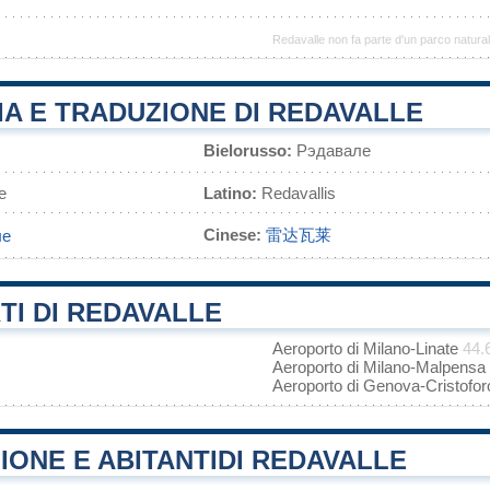
Redavalle non fa parte d'un parco natura
A E TRADUZIONE DI REDAVALLE
Bielorusso:
Рэдавале
е
Latino:
Redavallis
Cinese:
雷达瓦莱
ле
I DI REDAVALLE
Aeroporto di Milano-Linate
44.
Aeroporto di Milano-Malpensa
Aeroporto di Genova-Cristof
ONE E ABITANTIDI REDAVALLE