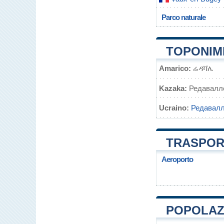
Parco naturale
TOPONIMI
Amarico:
ሬዳቫሌ
Kazaka:
Редавалл
Ucraino:
Редавал
TRASPORT
Aeroporto
POPOLAZI