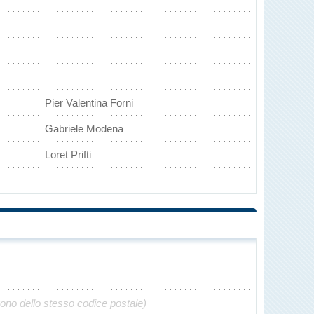
Pier Valentina Forni
Gabriele Modena
Loret Prifti
gono dello stesso codice postale)