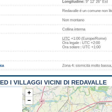
Longitudine:
9° 12' 26'' Est
Redavalle è un comune non li
Non montano
Collina interna
UTC
+1:00 (Europe/Rome)
Ora legale : UTC +2:00
Ora solare : UTC +1:00
ica
Zona 4: sismicità molto bassa,
 ED I VILLAGGI VICINI DI REDAVALLE
+
−