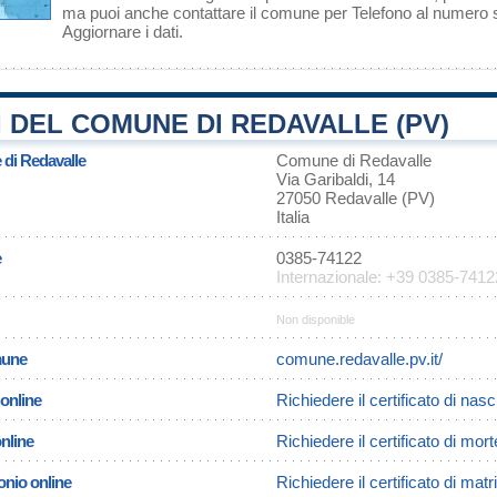
ma puoi anche contattare il comune per Telefono al numero
Aggiornare i dati
.
 DEL COMUNE DI REDAVALLE (PV)
 di Redavalle
Comune di Redavalle
Via Garibaldi, 14
27050 Redavalle (PV)
Italia
e
0385-74122
Internazionale: +39 0385-7412
Non disponible
omune
comune.redavalle.pv.it/
 online
Richiedere il certificato di nas
online
Richiedere il certificato di mor
onio online
Richiedere il certificato di mat