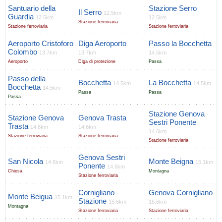
Santuario della
Stazione Serro
Il Serro
12.5km
Guardia
12.5km
12.5km
Stazione ferroviaria
Stazione ferroviaria
Stazione ferroviaria
Aeroporto Cristoforo
Diga Aeroporto
Passo la Bocchetta
Colombo
13.7km
13.7km
14.5km
Aeroporto
Diga di protezione
Passa
Passo della
Bocchetta
La Bocchetta
14.5km
14.5km
Bocchetta
14.5km
Passa
Passa
Passa
Stazione Genova
Stazione Genova
Genova Trasta
Sestri Ponente
Trasta
14.6km
14.6km
14.6km
Stazione ferroviaria
Stazione ferroviaria
Stazione ferroviaria
Genova Sestri
San Nicola
Monte Beigna
14.6km
15.1km
Ponente
14.6km
Chiesa
Montagna
Stazione ferroviaria
Cornigliano
Genova Cornigliano
Monte Beigua
15.1km
Stazione
15.6km
15.6km
Montagna
Stazione ferroviaria
Stazione ferroviaria