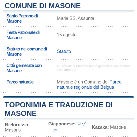
COMUNE DI MASONE
Santo Patrono di
Maria SS. Assunta
Masone
Festa Patronale di
15 agosto
Masone
Statuto del comune di
Statuto
Masone
Città gemellate con
Il Comune di Masone non è gemellato con nessun
Masone
altro comune.
Parco naturale
Masone è un Comune del
Parco
naturale regionale del Beigua
TOPONIMIA E TRADUZIONE DI
MASONE
Giapponese:
マゾ
Bielorusso:
Kazaka:
Мазоне
Мазонэ
ーネ