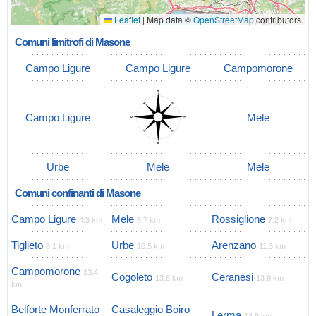
Leaflet
|
Map data ©
OpenStreetMap
contributors
Comuni limitrofi di Masone
Campo Ligure
Campo Ligure
Campomorone
Campo Ligure
Mele
Urbe
Mele
Mele
Comuni confinanti di Masone
Campo Ligure
Mele
Rossiglione
4.3 km
6.7 km
7.2 km
Tiglieto
Urbe
Arenzano
8.1 km
10.5 km
11.3 km
Campomorone
13.4
Cogoleto
Ceranesi
13.8 km
13.9 km
km
Belforte Monferrato
Casaleggio Boiro
Lerma