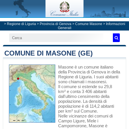
>
Regione di Liguria
>
Provincia di Genova
>
Comune Masone
> Informazioni
Generali
COMUNE DI MASONE (GE)
Masone
è un comune italiano
della Provincia di Genova
in
della
Regione di Liguria
. I suoi abitanti
sono chiamati i masonesi.
Il comune si estende su 29,8
km² e conta 3 406 abitanti
dall'ultimo censimento della
popolazione. La densità di
popolazione è di 114,2 abitanti
per km² sul Comune.
Nelle vicinanze dei comuni di
Campo Ligure
,
Mele
i
Campomorone
, Masone è