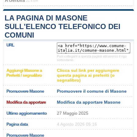
A
Genova
21.4 km
LA PAGINA DI MASONE
SULL'ELENCO TELEFONICO DEI
COMUNI
URL
Puoi collegarti a questa pagina attraverso il rigo
sottostante.
Aggiungi Masone a
Clicca sul link per aggiungere
Preferiti / segnalibro
questa pagina ai preferiti (o
segnalibro)
Promuovere Masone
Promuovere il comune di Masone
Modifica da apportare
Modifica da apportare Masone
Ultimo aggiornamento
27 Maggio 2025
Pagina data
4 Agosto 2026 05:16
Promuovere Masone