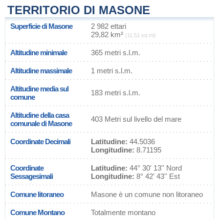
TERRITORIO DI MASONE
Superficie di Masone
2 982 ettari
29,82 km²
(11,51 sq mi)
Altitudine minimale
365 metri s.l.m.
Altitudine massimale
1 metri s.l.m.
Altitudine media sul
183 metri s.l.m.
comune
Altitudine della casa
403 Metri sul livello del mare
comunale di Masone
Coordinate Decimali
Latitudine:
44.5036
Longitudine:
8.71195
Coordinate
Latitudine:
44° 30' 13'' Nord
Sessagesimali
Longitudine:
8° 42' 43'' Est
Comune litoraneo
Masone è un comune non litoraneo
Comune Montano
Totalmente montano