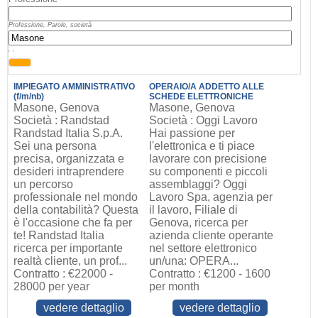
Professione, Parole, società
, ,
IMPIEGATO AMMINISTRATIVO
OPERAIO/A ADDETTO ALLE
(f/m/nb)
SCHEDE ELETTRONICHE
Masone, Genova
Masone, Genova
Società : Randstad
Società : Oggi Lavoro
Randstad Italia S.p.A.
Hai passione per
Sei una persona
l'elettronica e ti piace
precisa, organizzata e
lavorare con precisione
desideri intraprendere
su componenti e piccoli
un percorso
assemblaggi? Oggi
professionale nel mondo
Lavoro Spa, agenzia per
della contabilità? Questa
il lavoro, Filiale di
è l'occasione che fa per
Genova, ricerca per
te! Randstad Italia
azienda cliente operante
ricerca per importante
nel settore elettronico
realtà cliente, un prof...
un/una: OPERA...
Contratto : €22000 -
Contratto : €1200 - 1600
28000 per year
per month
vedere dettaglio
vedere dettaglio