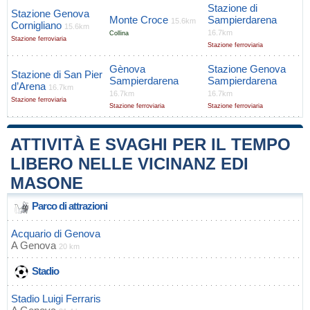
Stazione di
Stazione Genova
Monte Croce
Sampierdarena
15.6km
Cornigliano
15.6km
16.7km
Collina
Stazione ferroviaria
Stazione ferroviaria
Gènova
Stazione Genova
Stazione di San Pier
Sampierdarena
Sampierdarena
d’Arena
16.7km
16.7km
16.7km
Stazione ferroviaria
Stazione ferroviaria
Stazione ferroviaria
ATTIVITÀ E SVAGHI PER IL TEMPO
LIBERO NELLE VICINANZ EDI
MASONE
Parco di attrazioni
Acquario di Genova
A
Genova
20 km
Stadio
Stadio Luigi Ferraris