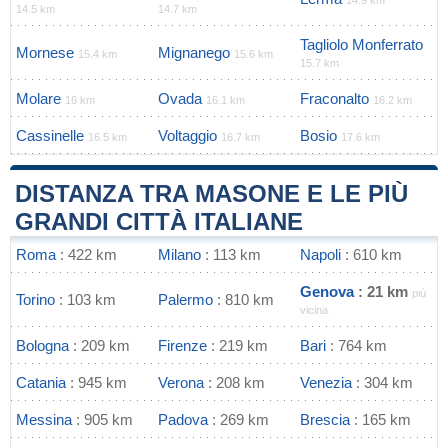
14.9 km
14.5 km
14.7 km
Tagliolo Monferrato
Mornese
Mignanego
15.4 km
15.6 km
15.7 km
Molare
Ovada
Fraconalto
16 km
16.1 km
16.2 km
Cassinelle
Voltaggio
Bosio
16.5 km
16.7 km
17.6 km
DISTANZA TRA MASONE E LE PIÙ
GRANDI CITTÀ ITALIANE
Roma
: 422 km
Milano
: 113 km
Napoli
: 610 km
Genova
: 21 km
più
Torino
: 103 km
Palermo
: 810 km
vicina
Bologna
: 209 km
Firenze
: 219 km
Bari
: 764 km
Catania
: 945 km
Verona
: 208 km
Venezia
: 304 km
Messina
: 905 km
Padova
: 269 km
Brescia
: 165 km