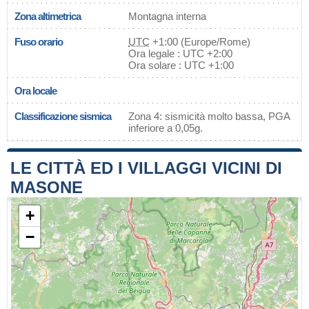
Zona altimetrica
Montagna interna
Fuso orario
UTC
+1:00 (Europe/Rome)
Ora legale : UTC +2:00
Ora solare : UTC +1:00
Ora locale
Classificazione sismica
Zona 4: sismicità molto bassa, PGA
inferiore a 0,05g.
LE CITTÀ ED I VILLAGGI VICINI DI
MASONE
+
−