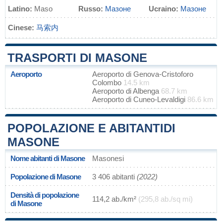
Latino:
Maso
Russo:
Мазоне
Ucraino:
Мазоне
Cinese:
马索内
TRASPORTI DI MASONE
Aeroporto
Aeroporto di Genova-Cristoforo
Colombo
14.5 km
Aeroporto di Albenga
68.7 km
Aeroporto di Cuneo-Levaldigi
86.6 km
POPOLAZIONE E ABITANTIDI
MASONE
Nome abitanti di Masone
Masonesi
Popolazione di Masone
3 406 abitanti
(2022)
Densità di popolazione
114,2 ab./km²
(295,8 ab./sq mi)
di Masone