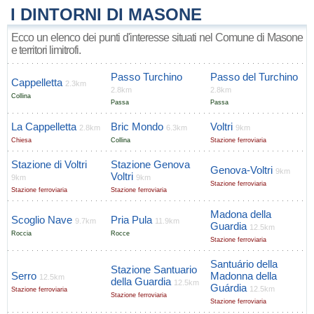
I DINTORNI DI MASONE
Ecco un elenco dei punti d'interesse situati nel Comune di Masone
e territori limitrofi.
Passo Turchino
Passo del Turchino
Cappelletta
2.3km
2.8km
2.8km
Collina
Passa
Passa
La Cappelletta
Bric Mondo
Voltri
2.8km
6.3km
9km
Chiesa
Collina
Stazione ferroviaria
Stazione di Voltri
Stazione Genova
Genova-Voltri
9km
Voltri
9km
9km
Stazione ferroviaria
Stazione ferroviaria
Stazione ferroviaria
Madona della
Scoglio Nave
Pria Pula
9.7km
11.9km
Guardia
12.5km
Roccia
Rocce
Stazione ferroviaria
Santuário della
Stazione Santuario
Serro
Madonna della
12.5km
della Guardia
12.5km
Guárdia
12.5km
Stazione ferroviaria
Stazione ferroviaria
Stazione ferroviaria