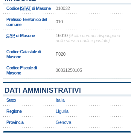
Codice
ISTAT
di Masone
010032
Prefisso Telefonico del
010
comune
CAP
di Masone
16010
(9 altri comuni dispongono
dello stesso codice postale)
Codice Catastale di
F020
Masone
Codice Fiscale di
00831250105
Masone
DATI AMMINISTRATIVI
Stato
Italia
Regione
Liguria
Provincia
Genova