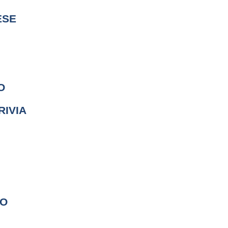
ESE
O
RIVIA
GO