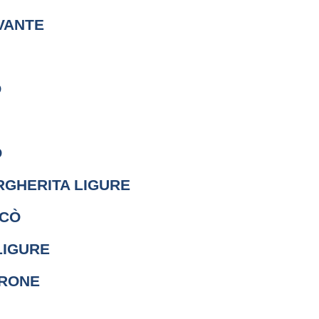
VANTE
O
O
RGHERITA LIGURE
CCÒ
LIGURE
RONE