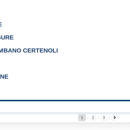
E
GURE
MBANO CERTENOLI
ONE
1
-
2
-
3
-