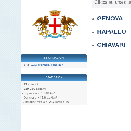
Clicca su una citt
GENOVA
RAPALLO
CHIAVARI
INFORMAZIONI
-
Sito:
www.provincia.genova.it
STATISTICA
-
67
comuni
-
819 236
abitanti
- Superficie di
1 838
km²
- Densità di
445,6
ab./km²
- Altitudine media di
287
metri s.l.m.