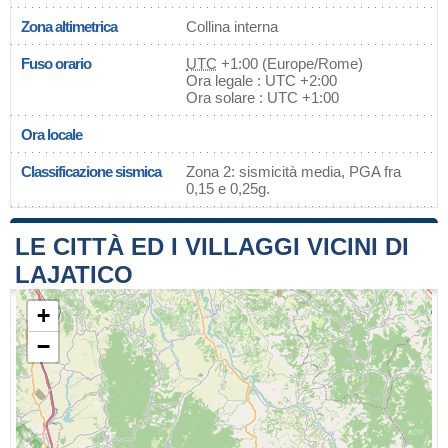
Zona altimetrica
Collina interna
Fuso orario
UTC
+1:00 (Europe/Rome)
Ora legale : UTC +2:00
Ora solare : UTC +1:00
Ora locale
Classificazione sismica
Zona 2: sismicità media, PGA fra
0,15 e 0,25g.
LE CITTÀ ED I VILLAGGI VICINI DI
LAJATICO
+
−