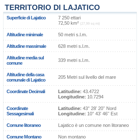
TERRITORIO DI LAJATICO
Superficie di Lajatico
7 250 ettari
72,50 km²
(27,99 sq mi)
Altitudine minimale
50 metri s.l.m.
Altitudine massimale
628 metri s.l.m.
Altitudine media sul
339 metri s.l.m.
comune
Altitudine della casa
205 Metri sul livello del mare
comunale di Lajatico
Coordinate Decimali
Latitudine:
43.4722
Longitudine:
10.7294
Coordinate
Latitudine:
43° 28' 20'' Nord
Sessagesimali
Longitudine:
10° 43' 46'' Est
Comune litoraneo
Lajatico è un comune non litoraneo
Comune Montano
Non montano