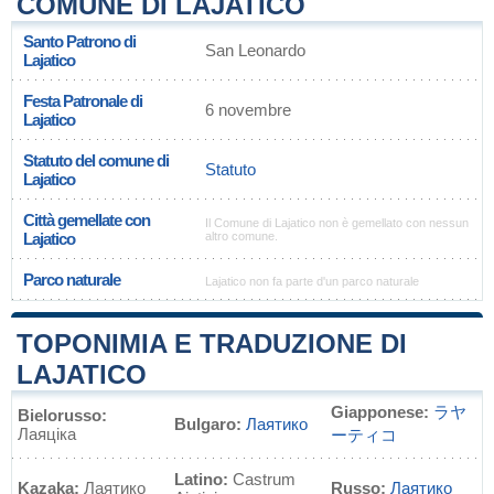
COMUNE DI LAJATICO
Santo Patrono di
San Leonardo
Lajatico
Festa Patronale di
6 novembre
Lajatico
Statuto del comune di
Statuto
Lajatico
Città gemellate con
Il Comune di Lajatico non è gemellato con nessun
Lajatico
altro comune.
Parco naturale
Lajatico non fa parte d'un parco naturale
TOPONIMIA E TRADUZIONE DI
LAJATICO
Giapponese:
ラヤ
Bielorusso:
Bulgaro:
Лаятико
Лаяціка
ーティコ
Latino:
Castrum
Kazaka:
Лаятико
Russo:
Лаятико