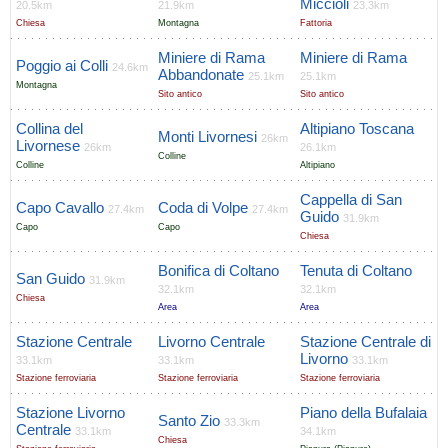
Miccioli
20.5km
21.9km
23.3km
Chiesa
Montagna
Fattoria
Miniere di Rama
Miniere di Rama
Poggio ai Colli
24.6km
Abbandonate
25.1km
25.1km
Montagna
Sito antico
Sito antico
Collina del
Altipiano Toscana
Monti Livornesi
26km
Livornese
26km
26.1km
Colline
Colline
Altipiano
Cappella di San
Capo Cavallo
Coda di Volpe
27.4km
27.4km
Guido
31.9km
Capo
Capo
Chiesa
Bonifica di Coltano
Tenuta di Coltano
San Guido
31.9km
32.1km
32.1km
Chiesa
Area
Area
Stazione Centrale
Livorno Centrale
Stazione Centrale di
Livorno
33.1km
33.1km
33.1km
Stazione ferroviaria
Stazione ferroviaria
Stazione ferroviaria
Stazione Livorno
Piano della Bufalaia
Santo Zio
33.3km
Centrale
33.1km
34.1km
Chiesa