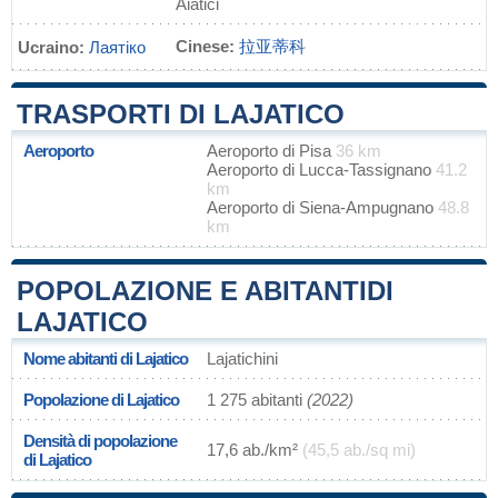
Aiatici
Cinese:
拉亚蒂科
Ucraino:
Лаятіко
TRASPORTI DI LAJATICO
Aeroporto
Aeroporto di Pisa
36 km
Aeroporto di Lucca-Tassignano
41.2
km
Aeroporto di Siena-Ampugnano
48.8
km
POPOLAZIONE E ABITANTIDI
LAJATICO
Nome abitanti di Lajatico
Lajatichini
Popolazione di Lajatico
1 275 abitanti
(2022)
Densità di popolazione
17,6 ab./km²
(45,5 ab./sq mi)
di Lajatico