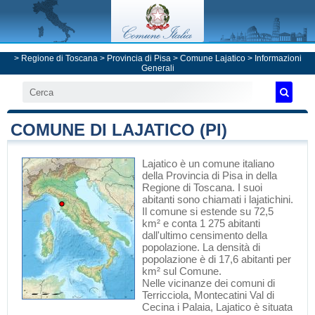
>
Regione di Toscana
>
Provincia di Pisa
>
Comune Lajatico
> Informazioni
Generali
COMUNE DI LAJATICO (PI)
Lajatico
è un comune italiano
della Provincia di Pisa
in
della
Regione di Toscana
. I suoi
abitanti sono chiamati i lajatichini.
Il comune si estende su 72,5
km² e conta 1 275 abitanti
dall'ultimo censimento della
popolazione. La densità di
popolazione è di 17,6 abitanti per
km² sul Comune.
Nelle vicinanze dei comuni di
Terricciola
,
Montecatini Val di
Cecina
i
Palaia
, Lajatico è situata