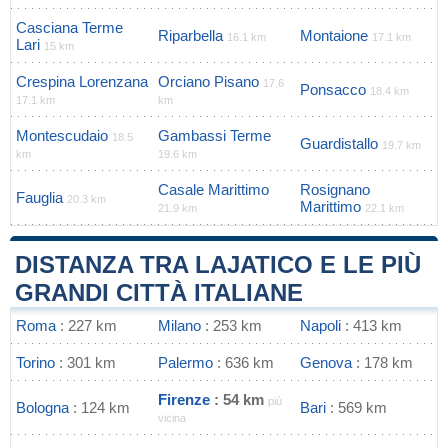
Casciana Terme
Riparbella
Montaione
16.1 km
17.1 km
Lari
15 km
Crespina Lorenzana
Orciano Pisano
17.6
Ponsacco
18.4 km
17.1 km
km
Montescudaio
Gambassi Terme
18.5
Guardistallo
19.7 km
km
19.6 km
Casale Marittimo
Rosignano
Fauglia
20.3 km
Marittimo
21.9 km
22.1 km
DISTANZA TRA LAJATICO E LE PIÙ
GRANDI CITTÀ ITALIANE
Roma
: 227 km
Milano
: 253 km
Napoli
: 413 km
Torino
: 301 km
Palermo
: 636 km
Genova
: 178 km
Firenze
: 54 km
più
Bologna
: 124 km
Bari
: 569 km
vicina