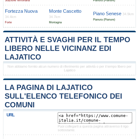
Stazione ferroviaria
Pianura (Pianure)
Fortezza Nuova
Monte Cascetto
Piano Senese
34.9km
34.4km
34.7km
Pianura (Pianure)
Forte
Montagna
ATTIVITÀ E SVAGHI PER IL TEMPO
LIBERO NELLE VICINANZ EDI
LAJATICO
Non abbiamo fornito alcun numero di riferimento per attività o per il tempo libero per
Lajatico
LA PAGINA DI LAJATICO
SULL'ELENCO TELEFONICO DEI
COMUNI
URL
Puoi collegarti a questa pagina attraverso il rigo
sottostante.