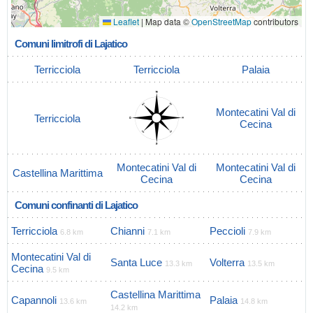
Leaflet
|
Map data ©
OpenStreetMap
contributors
Comuni limitrofi di Lajatico
Terricciola
Terricciola
Palaia
Montecatini Val di
Terricciola
Cecina
Montecatini Val di
Montecatini Val di
Castellina Marittima
Cecina
Cecina
Comuni confinanti di Lajatico
Terricciola
Chianni
Peccioli
6.8 km
7.1 km
7.9 km
Montecatini Val di
Santa Luce
Volterra
13.3 km
13.5 km
Cecina
9.5 km
Castellina Marittima
Capannoli
Palaia
13.6 km
14.8 km
14.2 km