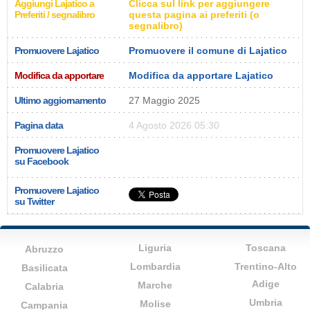
Aggiungi Lajatico a
Clicca sul link per aggiungere
Preferiti / segnalibro
questa pagina ai preferiti (o
segnalibro)
Promuovere Lajatico
Promuovere il comune di Lajatico
Modifica da apportare
Modifica da apportare Lajatico
Ultimo aggiornamento
27 Maggio 2025
Pagina data
4 Agosto 2026 05:30
Promuovere Lajatico
su Facebook
Promuovere Lajatico
su Twitter
Liguria
Toscana
Abruzzo
Lombardia
Trentino-Alto
Basilicata
Adige
Marche
Calabria
Umbria
Molise
Campania