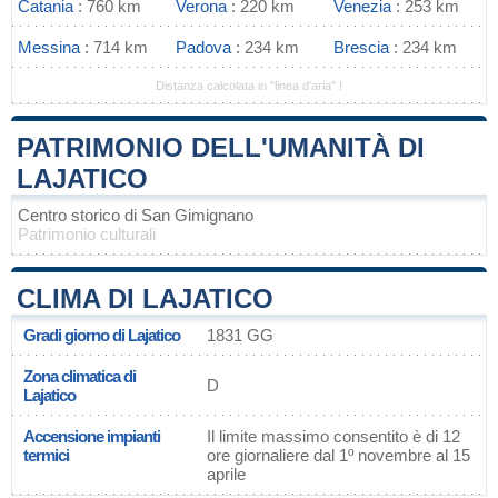
Catania
: 760 km
Verona
: 220 km
Venezia
: 253 km
Messina
: 714 km
Padova
: 234 km
Brescia
: 234 km
Distanza calcolata in "linea d'aria" !
PATRIMONIO DELL'UMANITÀ DI
LAJATICO
Centro storico di San Gimignano
Patrimonio culturali
CLIMA DI LAJATICO
Gradi giorno di Lajatico
1831 GG
Zona climatica di
D
Lajatico
Accensione impianti
Il limite massimo consentito è di 12
termici
ore giornaliere dal 1º novembre al 15
aprile