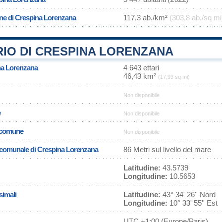
one di Crespina Lorenzana
117,3 ab./km²
(303,8 ab./sq mi
RIO DI CRESPINA LORENZANA
ina Lorenzana
4 643 ettari
46,43 km²
(17,93 sq mi)
Non disponibile
e
Non disponibile
l comune
Non disponibile
a comunale di Crespina Lorenzana
86 Metri sul livello del mare
Latitudine:
43.5739
Longitudine:
10.5653
simali
Latitudine:
43° 34' 26'' Nord
Longitudine:
10° 33' 55'' Est
UTC
+1:00 (Europe/Paris)