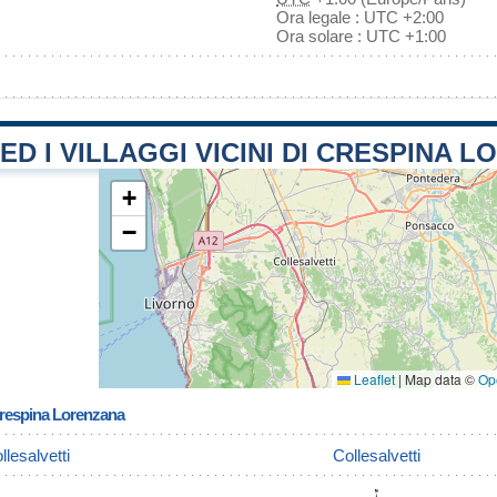
Ora legale : UTC +2:00
Ora solare : UTC +1:00
 ED I VILLAGGI VICINI DI CRESPINA 
+
−
Leaflet
|
Map data ©
Op
Crespina Lorenzana
llesalvetti
Collesalvetti