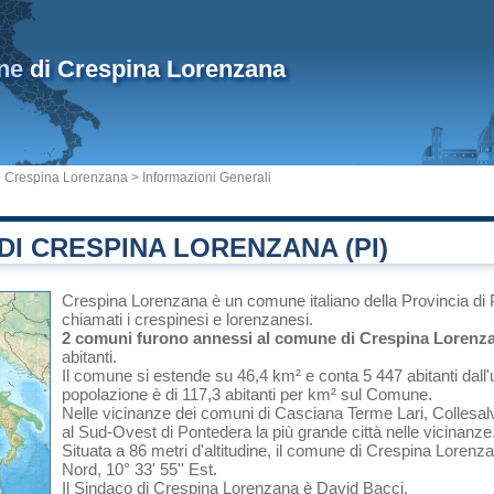
ne
di Crespina Lorenzana
Crespina Lorenzana
> Informazioni Generali
I CRESPINA LORENZANA (PI)
Crespina Lorenzana
è un comune italiano
della Provincia di
chiamati i crespinesi e lorenzanesi.
2 comuni furono annessi al comune di Crespina Lorenza
abitanti.
Il comune si estende su 46,4 km² e conta 5 447 abitanti dall'
popolazione è di 117,3 abitanti per km² sul Comune.
Nelle vicinanze dei comuni di
Casciana Terme Lari
,
Collesalv
al Sud-Ovest di
Pontedera
la più grande città nelle vicinanze
Situata a 86 metri d'altitudine, il comune di Crespina Lorenz
Nord, 10° 33' 55'' Est.
Il Sindaco di Crespina Lorenzana è David Bacci.