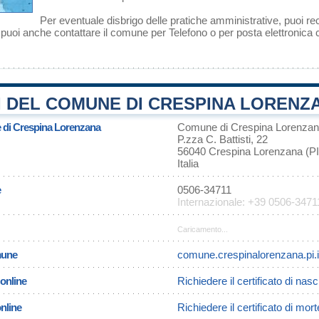
Per eventuale disbrigo delle pratiche amministrative, puoi r
 puoi anche contattare il comune per Telefono o per posta elettronica c
 DEL COMUNE DI CRESPINA LORENZAN
e di Crespina Lorenzana
Comune di Crespina Lorenza
P.zza C. Battisti, 22
56040 Crespina Lorenzana (PI
Italia
e
0506-34711
Internazionale: +39 0506-3471
Caricamento...
omune
comune.crespinalorenzana.pi.i
 online
Richiedere il certificato di na
online
Richiedere il certificato di mo