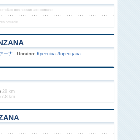
gemellato con nessun altro comune.
rco naturale
ENZANA
ァーナ
Ucraino:
Креспіна-Лоренцана
o
28 km
57.8 km
NZANA