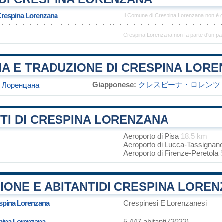
 Crespina Lorenzana
Il Comune di Crespina Lorenzana non è 
Crespina Lorenzana non fa parte d'un pa
IA E TRADUZIONE DI CRESPINA LOR
Giapponese:
クレスピーナ・ロレンツ
 Лоренцана
TI DI CRESPINA LORENZANA
Aeroporto di Pisa
18.5 km
Aeroporto di Lucca-Tassignan
Aeroporto di Firenze-Peretola
IONE E ABITANTIDI CRESPINA LORE
espina Lorenzana
Crespinesi E Lorenzanesi
pina Lorenzana
5 447 abitanti
(2022)