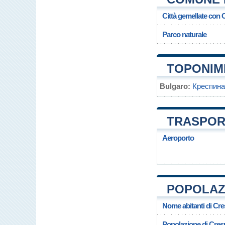
Città gemellate con
Parco naturale
TOPONIM
Bulgaro:
Креспина
TRASPOR
Aeroporto
POPOLAZ
Nome abitanti di Cr
Popolazione di Cres