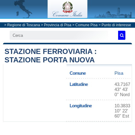
>
Regione di Toscana
>
Provincia di Pisa
>
Comune Pisa
> Punto di interesse
STAZIONE FERROVIARIA :
STAZIONE PORTA NUOVA
Comune
Pisa
Latitudine
43.7167
43° 43'
0'' Nord
Longitudine
10.3833
10° 22'
60'' Est