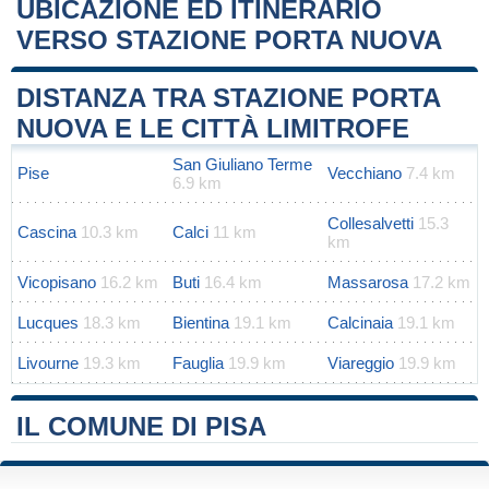
UBICAZIONE ED ITINERARIO
VERSO STAZIONE PORTA NUOVA
Leaflet
|
Map data ©
OpenStreetMap
contributors
+
DISTANZA TRA STAZIONE PORTA
−
NUOVA E LE CITTÀ LIMITROFE
San Giuliano Terme
Pise
Vecchiano
7.4 km
6.9 km
Collesalvetti
15.3
Cascina
10.3 km
Calci
11 km
km
Vicopisano
16.2 km
Buti
16.4 km
Massarosa
17.2 km
Lucques
18.3 km
Bientina
19.1 km
Calcinaia
19.1 km
Livourne
19.3 km
Fauglia
19.9 km
Viareggio
19.9 km
IL COMUNE DI PISA