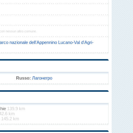
 con nessun altro comune.
arco nazionale dell'Appennino Lucano-Val d'Agri-
Russo:
Лагонегро
chie
139.9 km
42.6 km
e
145.2 km