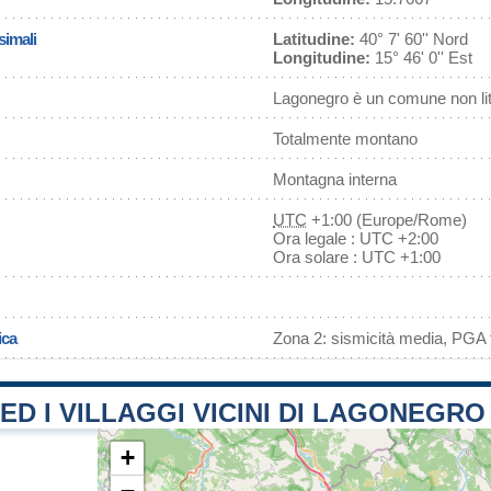
simali
Latitudine:
40° 7' 60'' Nord
Longitudine:
15° 46' 0'' Est
Lagonegro è un comune non li
Totalmente montano
Montagna interna
UTC
+1:00 (Europe/Rome)
Ora legale : UTC +2:00
Ora solare : UTC +1:00
ica
Zona 2: sismicità media, PGA f
 ED I VILLAGGI VICINI DI LAGONEGRO
+