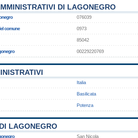
MMINISTRATIVI DI LAGONEGRO
onegro
076039
 del comune
0973
85042
agonegro
00229220769
INISTRATIVI
Italia
Basilicata
Potenza
DI LAGONEGRO
agonegro
San Nicola