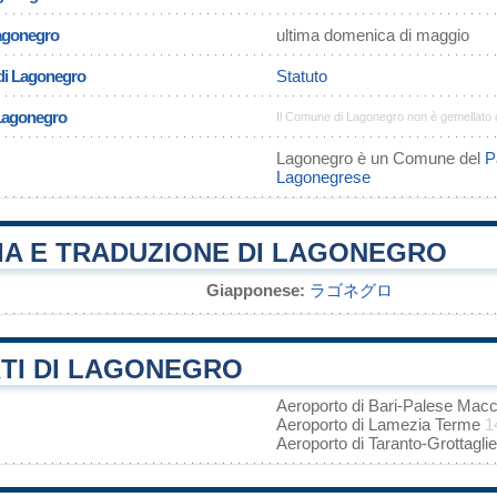
Lagonegro
ultima domenica di maggio
di Lagonegro
Statuto
 Lagonegro
Il Comune di Lagonegro non è gemellato
Lagonegro è un Comune del
P
Lagonegrese
IA E TRADUZIONE DI LAGONEGRO
Giapponese:
ラゴネグロ
TI DI LAGONEGRO
Aeroporto di Bari-Palese Mac
Aeroporto di Lamezia Terme
1
Aeroporto di Taranto-Grottagli