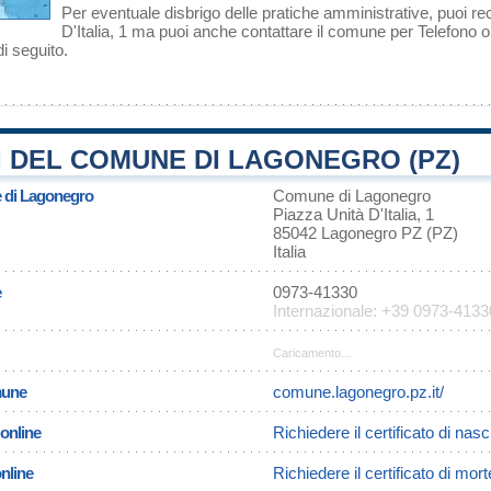
Per eventuale disbrigo delle pratiche amministrative, puoi r
D'Italia, 1 ma puoi anche contattare il comune per Telefono o 
i seguito.
 DEL COMUNE DI LAGONEGRO (PZ)
e di Lagonegro
Comune di Lagonegro
Piazza Unità D'Italia, 1
85042 Lagonegro PZ (PZ)
Italia
e
0973-41330
Internazionale: +39 0973-4133
Caricamento...
omune
comune.lagonegro.pz.it/
 online
Richiedere il certificato di nas
online
Richiedere il certificato di mor