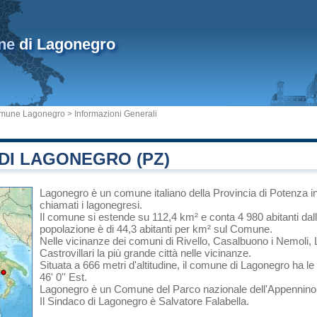
ne
di Lagonegro
mune Lagonegro
> Informazioni Generali
DI LAGONEGRO (PZ)
Lagonegro
è un comune italiano
della Provincia di Potenza
i
chiamati i lagonegresi.
Il comune si estende su 112,4 km² e conta 4 980 abitanti dal
popolazione è di 44,3 abitanti per km² sul Comune.
Nelle vicinanze dei comuni di
Rivello
,
Casalbuono
i
Nemoli
,
Castrovillari
la più grande città nelle vicinanze.
Situata a 666 metri d'altitudine, il comune di Lagonegro ha le
46' 0'' Est.
Lagonegro è un Comune del
Parco nazionale dell'Appennin
Il Sindaco di Lagonegro è Salvatore Falabella.