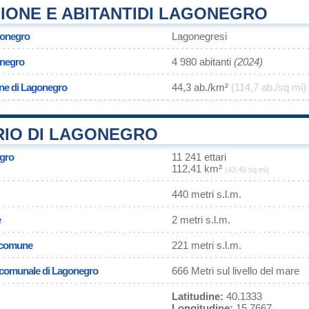
IONE E ABITANTIDI LAGONEGRO
gonegro
Lagonegresi
onegro
4 980 abitanti
(2024)
one di Lagonegro
44,3 ab./km²
(114,7 ab./sq mi)
RIO DI LAGONEGRO
egro
11 241 ettari
112,41 km²
(43,40 sq mi)
440 metri s.l.m.
e
2 metri s.l.m.
l comune
221 metri s.l.m.
a comunale di Lagonegro
666 Metri sul livello del mare
Latitudine:
40.1333
Longitudine:
15.7667