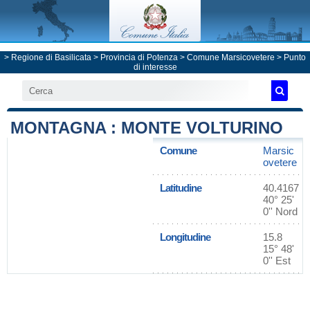
>
Regione di Basilicata
>
Provincia di Potenza
>
Comune Marsicovetere
> Punto
di interesse
MONTAGNA : MONTE VOLTURINO
Comune
Marsic
ovetere
Latitudine
40.4167
40° 25'
0'' Nord
Longitudine
15.8
15° 48'
0'' Est