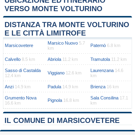
UBICAZIONE ED ITINERARIO
VERSO MONTE VOLTURINO
Leaflet
|
Map data ©
OpenStreetMap
contributors
+
DISTANZA TRA MONTE VOLTURINO
−
E LE CITTÀ LIMITROFE
Marsico Nuovo
5.7
Marsicovetere
Paternò
6.8 km
km
Calvello
8.5 km
Abriola
11.2 km
Tramutola
11.2 km
Sasso di Castalda
Laurenzana
14.6
Viggiano
12.6 km
12.4 km
km
Anzi
14.9 km
Padula
14.9 km
Brienza
16 km
Grumento Nova
Sala Consilina
17.1
Pignola
16.8 km
16.6 km
km
IL COMUNE DI MARSICOVETERE