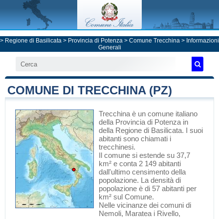
>
Regione di Basilicata
>
Provincia di Potenza
>
Comune Trecchina
> Informazioni
Generali
COMUNE DI TRECCHINA (PZ)
Trecchina
è un comune italiano
della Provincia di Potenza
in
della Regione di Basilicata
. I suoi
abitanti sono chiamati i
trecchinesi.
Il comune si estende su 37,7
km² e conta 2 149 abitanti
dall'ultimo censimento della
popolazione. La densità di
popolazione è di 57 abitanti per
km² sul Comune.
Nelle vicinanze dei comuni di
Nemoli
,
Maratea
i
Rivello
,