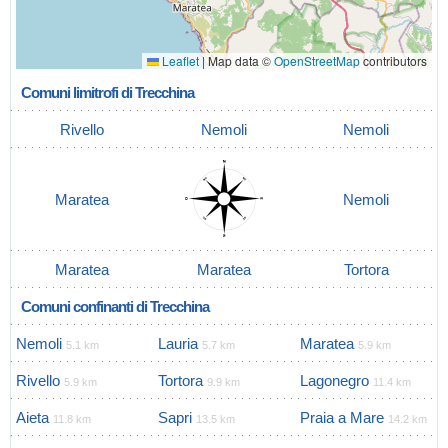
Leaflet
|
Map data ©
OpenStreetMap
contributors
Comuni limitrofi di Trecchina
Rivello
Nemoli
Nemoli
Maratea
Nemoli
Maratea
Maratea
Tortora
Comuni confinanti di Trecchina
Nemoli
Lauria
Maratea
5.1 km
5.7 km
5.9 km
Rivello
Tortora
Lagonegro
5.9 km
9.9 km
11.4 km
Aieta
Sapri
Praia a Mare
11.8 km
13.5 km
14.2 km