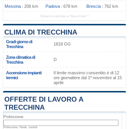
Messina
: 206 km
Padova
: 678 km
Brescia
: 762 km
Distanza calcolata in "linea d'aria" !
CLIMA DI TRECCHINA
Gradi giorno di
1818 GG
Trecchina
Zona climatica di
D
Trecchina
Accensione impianti
Il limite massimo consentito è di 12
termici
ore giornaliere dal 1º novembre al 15
aprile
OFFERTE DI LAVORO A
TRECCHINA
Professione
Professione, Parole, società