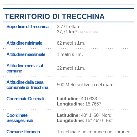
TERRITORIO DI TRECCHINA
Superficie di Trecchina
3 771 ettari
37,71 km²
(14,56 sq mi)
Altitudine minimale
62 metri s.l.m.
Altitudine massimale
1 metri s.l.m.
Altitudine media sul
32 metri s.l.m.
comune
Altitudine della casa
500 Metri sul livello del mare
comunale di Trecchina
Coordinate Decimali
Latitudine:
40.0333
Longitudine:
15.7667
Coordinate
Latitudine:
40° 1' 60'' Nord
Sessagesimali
Longitudine:
15° 46' 0'' Est
Comune litoraneo
Trecchina è un comune non litoraneo