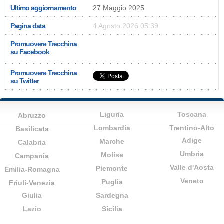
Ultimo aggiornamento
27 Maggio 2025
Pagina data
4 Agosto 2026 05:39
Promuovere Trecchina
su Facebook
Promuovere Trecchina
su Twitter
Liguria
Toscana
Abruzzo
Lombardia
Trentino-Alto
Basilicata
Adige
Marche
Calabria
Umbria
Molise
Campania
Valle d'Aosta
Piemonte
Emilia-Romagna
Veneto
Puglia
Friuli-Venezia
Giulia
Sardegna
Lazio
Sicilia