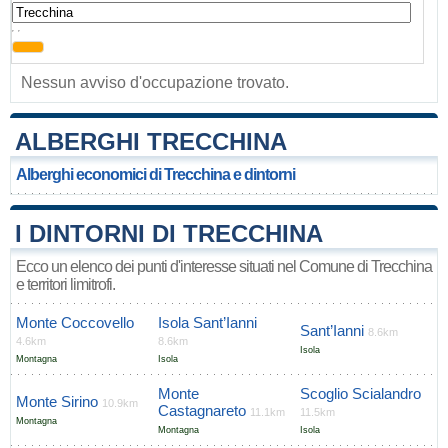
, ,
Nessun avviso d'occupazione trovato.
ALBERGHI TRECCHINA
Alberghi economici di Trecchina e dintorni
I DINTORNI DI TRECCHINA
Ecco un elenco dei punti d'interesse situati nel Comune di Trecchina
e territori limitrofi.
Monte Coccovello
Isola Sant’Ianni
Sant’Ianni
8.6km
4.6km
8.6km
Isola
Montagna
Isola
Monte
Scoglio Scialandro
Monte Sirino
10.9km
Castagnareto
11.1km
11.5km
Montagna
Montagna
Isola