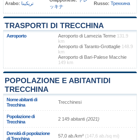
Arabo:
تريكينا
Russo:
Треккина
ッキナ
TRASPORTI DI TRECCHINA
Aeroporto
Aeroporto di Lamezia Terme
131.9
km
Aeroporto di Taranto-Grottaglie
148.9
km
Aeroporto di Bari-Palese Macchie
149 km
POPOLAZIONE E ABITANTIDI
TRECCHINA
Nome abitanti di
Trecchinesi
Trecchina
Popolazione di
2 149 abitanti
(2021)
Trecchina
Densità di popolazione
57,0 ab./km²
(147,6 ab./sq mi)
di Trecchina