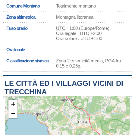
Comune Montano
Totalmente montano
Zona altimetrica
Montagna litoranea
Fuso orario
UTC
+1:00 (Europe/Rome)
Ora legale : UTC +2:00
Ora solare : UTC +1:00
Ora locale
Classificazione sismica
Zona 2: sismicità media, PGA fra
0,15 e 0,25g.
LE CITTÀ ED I VILLAGGI VICINI DI
TRECCHINA
+
−