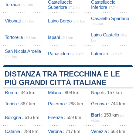
Castelluccio
Castelluccio
Torraca
15.2 km
Superiore
Inferiore
17.2 km
17.7 km
Casaletto Spartano
Vibonati
Laino Borgo
18.3 km
18.8 km
19.2 km
Laino Castello
19.9
Tortorella
Ispani
19.3 km
19.7 km
km
San Nicola Arcella
Papasidero
Latronico
20.6 km
21.2 km
20.2 km
DISTANZA TRA TRECCHINA E LE
PIÙ GRANDI CITTÀ ITALIANE
Roma
: 345 km
Milano
: 809 km
Napoli
: 157 km
Torino
: 867 km
Palermo
: 298 km
Genova
: 744 km
Bari
: 153 km
più
Bologna
: 616 km
Firenze
: 559 km
vicina
Catania
: 288 km
Verona
: 717 km
Venezia
: 663 km