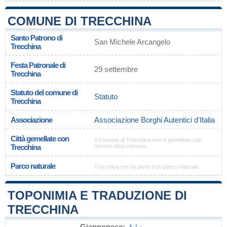
COMUNE DI TRECCHINA
Santo Patrono di
San Michele Arcangelo
Trecchina
Festa Patronale di
29 settembre
Trecchina
Statuto del comune di
Statuto
Trecchina
Associazione
Associazione Borghi Autentici d'Italia
Città gemellate con
Il Comune di Trecchina non è gemellato con
Trecchina
nessun altro comune.
Parco naturale
Trecchina non fa parte d'un parco naturale
TOPONIMIA E TRADUZIONE DI
TRECCHINA
Giapponese:
トレ