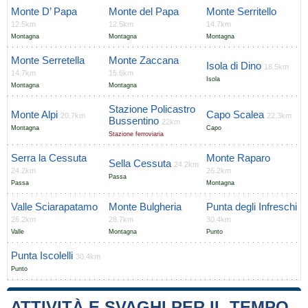
Monte D’ Papa
Monte del Papa
Monte Serritello
12.5km
12.5km
14.7km
Montagna
Montagna
Montagna
Monte Serretella
Monte Zaccana
Isola di Dino
18.5km
14.7km
15.6km
Isola
Montagna
Montagna
Stazione Policastro
Monte Alpi
Capo Scalea
20.7km
22.3km
Bussentino
22km
Montagna
Capo
Stazione ferroviaria
Serra la Cessuta
Monte Raparo
Sella Cessuta
24.2km
24.2km
26.2km
Passa
Passa
Montagna
Valle Sciarapatamo
Monte Bulgheria
Punta degli Infreschi
26.2km
28.7km
30.4km
Valle
Montagna
Punto
Punta Iscolelli
30.4km
Punto
ATTIVITÀ E SVAGHI PER IL TEMPO