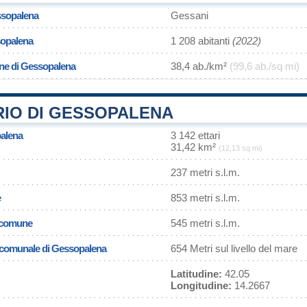
ssopalena
Gessani
sopalena
1 208 abitanti
(2022)
one di Gessopalena
38,4 ab./km²
(99,6 ab./sq mi)
RIO DI GESSOPALENA
palena
3 142 ettari
31,42 km²
(12,13 sq mi)
237 metri s.l.m.
e
853 metri s.l.m.
l comune
545 metri s.l.m.
a comunale di Gessopalena
654 Metri sul livello del mare
Latitudine:
42.05
Longitudine:
14.2667