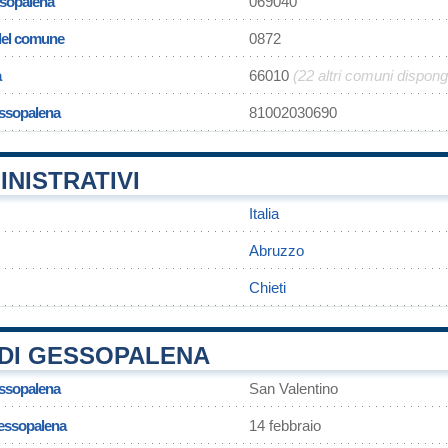
sopalena
069040
 del comune
0872
a
66010
(22 altri comuni dispon
essopalena
81002030690
INISTRATIVI
Italia
Abruzzo
Chieti
DI GESSOPALENA
essopalena
San Valentino
Gessopalena
14 febbraio