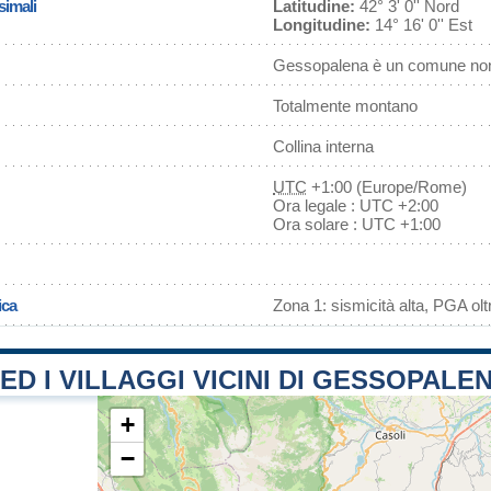
simali
Latitudine:
42° 3' 0'' Nord
Longitudine:
14° 16' 0'' Est
Gessopalena è un comune non
Totalmente montano
Collina interna
UTC
+1:00 (Europe/Rome)
Ora legale : UTC +2:00
Ora solare : UTC +1:00
ica
Zona 1: sismicità alta, PGA olt
 ED I VILLAGGI VICINI DI GESSOPALE
+
−