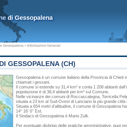
ne
di Gessopalena
e Gessopalena
> Informazioni Generali
DI GESSOPALENA (CH)
Gessopalena
è un comune italiano
della Provincia di Chieti
i
chiamati i gessani.
Il comune si estende su 31,4 km² e conta 1 208 abitanti dall'
popolazione è di 38,4 abitanti per km² sul Comune.
Nelle vicinanze dei comuni di
Roccascalegna
,
Torricella Pel
situata a 23 km al Sud-Ovest di
Lanciano
la più grande città 
Situata a 654 metri d'altitudine, il comune di Gessopalena ha
14° 16' 0'' Est.
Il Sindaco di Gessopalena è Mario Zulli.
Per eventuale disbrigo delle pratiche amministrative, puoi r