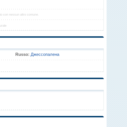
to con nessun altro comune.
urale
Russo:
Джессопалена