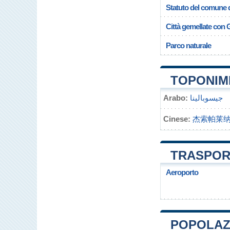
Statuto del comune 
Città gemellate con
Parco naturale
TOPONIM
Arabo:
جيسوبالينا
Cinese:
杰索帕莱
TRASPOR
Aeroporto
POPOLAZ