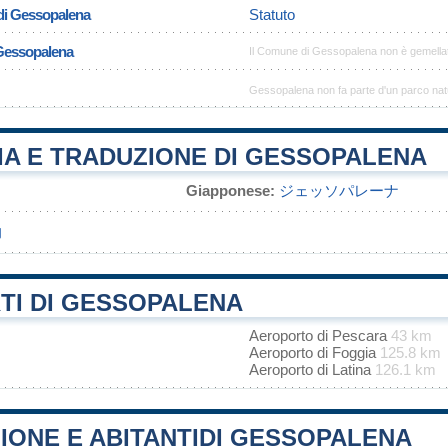
di Gessopalena
Statuto
 Gessopalena
Il Comune di Gessopalena non è gemella
Gessopalena non fa parte d'un parco nat
IA E TRADUZIONE DI GESSOPALENA
Giapponese:
ジェッソパレーナ
纳
TI DI GESSOPALENA
Aeroporto di Pescara
43 km
Aeroporto di Foggia
125.8 km
Aeroporto di Latina
126.1 km
IONE E ABITANTIDI GESSOPALENA