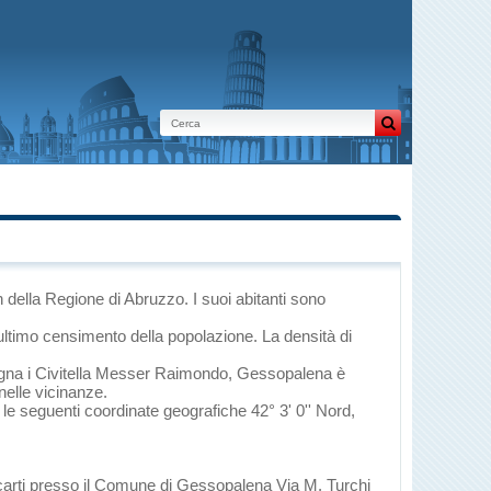
n
della Regione di Abruzzo
. I suoi abitanti sono
ultimo censimento della popolazione. La densità di
igna
i
Civitella Messer Raimondo
, Gessopalena è
nelle vicinanze.
 le seguenti coordinate geografiche 42° 3' 0'' Nord,
ecarti presso il Comune di Gessopalena Via M. Turchi