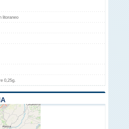
 litoraneo
re 0,25g.
NA