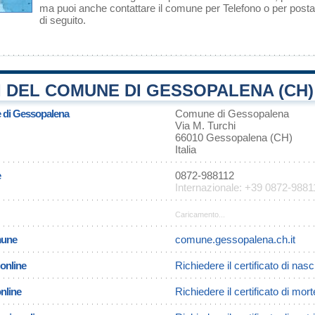
ma puoi anche contattare il comune per Telefono o per posta 
di seguito.
 DEL COMUNE DI GESSOPALENA (CH)
e di Gessopalena
Comune di Gessopalena
Via M. Turchi
66010 Gessopalena (CH)
Italia
e
0872-988112
Internazionale: +39 0872-9881
Caricamento...
omune
comune.gessopalena.ch.it
 online
Richiedere il certificato di na
online
Richiedere il certificato di mo