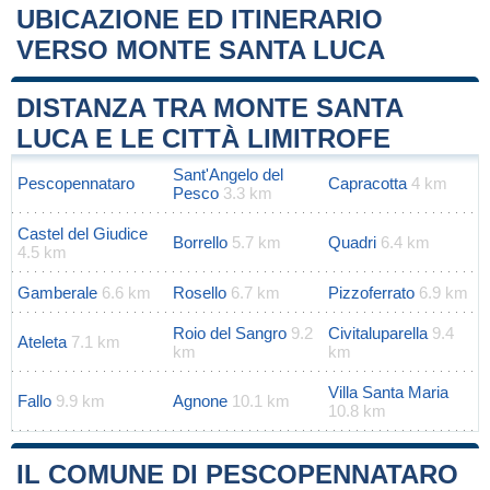
UBICAZIONE ED ITINERARIO
VERSO MONTE SANTA LUCA
Leaflet
|
Map data ©
OpenStreetMap
contributors
+
DISTANZA TRA MONTE SANTA
−
LUCA E LE CITTÀ LIMITROFE
Sant'Angelo del
Pescopennataro
Capracotta
4 km
Pesco
3.3 km
Castel del Giudice
Borrello
5.7 km
Quadri
6.4 km
4.5 km
Gamberale
6.6 km
Rosello
6.7 km
Pizzoferrato
6.9 km
Roio del Sangro
9.2
Civitaluparella
9.4
Ateleta
7.1 km
km
km
Villa Santa Maria
Fallo
9.9 km
Agnone
10.1 km
10.8 km
IL COMUNE DI PESCOPENNATARO