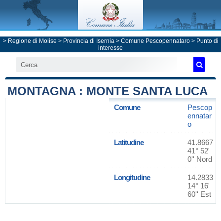
>
Regione di Molise
>
Provincia di Isernia
>
Comune Pescopennataro
> Punto di
interesse
MONTAGNA : MONTE SANTA LUCA
Comune
Pescop
ennatar
o
Latitudine
41.8667
41° 52'
0'' Nord
Longitudine
14.2833
14° 16'
60'' Est