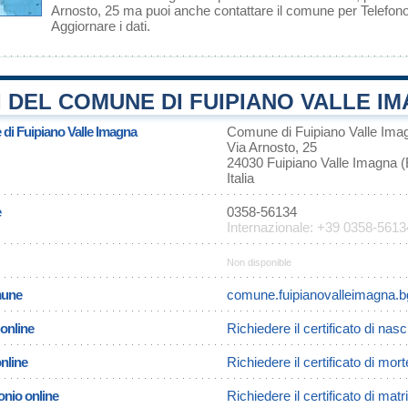
Arnosto, 25 ma puoi anche contattare il comune per Telefo
Aggiornare i dati
.
 DEL COMUNE DI FUIPIANO VALLE IM
 di Fuipiano Valle Imagna
Comune di Fuipiano Valle Ima
Via Arnosto, 25
24030 Fuipiano Valle Imagna 
Italia
e
0358-56134
Internazionale: +39 0358-5613
Non disponible
omune
comune.fuipianovalleimagna.bg
 online
Richiedere il certificato di nas
online
Richiedere il certificato di mor
onio online
Richiedere il certificato di ma