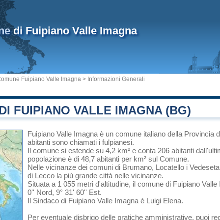
ne
di Fuipiano Valle Imagna
omune Fuipiano Valle Imagna
> Informazioni Generali
I FUIPIANO VALLE IMAGNA (BG)
Fuipiano Valle Imagna
è un comune italiano
della Provincia
abitanti sono chiamati i fulpianesi.
Il comune si estende su 4,2 km² e conta 206 abitanti dall'ult
popolazione è di 48,7 abitanti per km² sul Comune.
Nelle vicinanze dei comuni di
Brumano
,
Locatello
i
Vedeseta
di
Lecco
la più grande città nelle vicinanze.
Situata a 1 055 metri d'altitudine, il comune di Fuipiano Val
0'' Nord, 9° 31' 60'' Est.
Il Sindaco di Fuipiano Valle Imagna è Luigi Elena.
Per eventuale disbrigo delle pratiche amministrative, puoi r