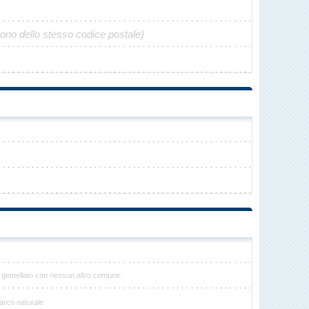
gono dello stesso codice postale)
è gemellato con nessun altro comune.
arco naturale