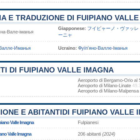
A E TRADUZIONE DI FUIPIANO VALL
Giapponese:
フイピャーノ・ヴァッレ
яна-Вале-іманья
ーニャ
Валле-Иманья
Ucraino:
Фуїп'яно-Валле-Іманья
I DI FUIPIANO VALLE IMAGNA
Aeroporto di Bergamo-Orio al 
Aeroporto di Milano-Linate
49.
Aeroporto di Milano-Malpensa
ONE E ABITANTIDI FUIPIANO VALLE
piano Valle Imagna
Fulpianesi
ano Valle Imagna
206 abitanti
(2024)