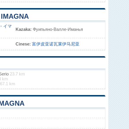
E IMAGNA
・イマ
Kazaka:
Фуипьяно-Валле-Иманья
Cinese:
富伊皮亚诺瓦莱伊马尼亚
Serio
23.7 km
3 km
67.1 km
 IMAGNA