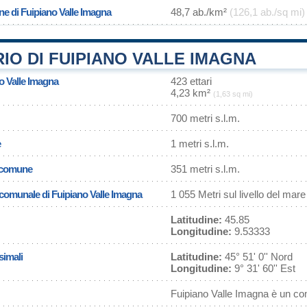
ne di Fuipiano Valle Imagna
48,7 ab./km²
(126,1 ab./sq mi)
IO DI FUIPIANO VALLE IMAGNA
no Valle Imagna
423 ettari
4,23 km²
(1,63 sq mi)
700 metri s.l.m.
e
1 metri s.l.m.
l comune
351 metri s.l.m.
a comunale di Fuipiano Valle Imagna
1 055 Metri sul livello del mare
Latitudine:
45.85
Longitudine:
9.53333
simali
Latitudine:
45° 51' 0'' Nord
Longitudine:
9° 31' 60'' Est
Fuipiano Valle Imagna è un co