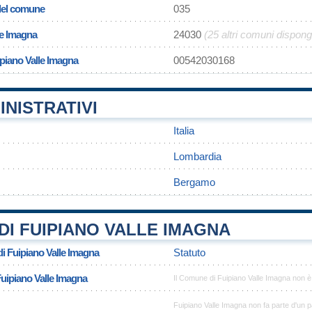
 del comune
035
le Imagna
24030
(25 altri comuni dispon
ipiano Valle Imagna
00542030168
INISTRATIVI
Italia
Lombardia
Bergamo
I FUIPIANO VALLE IMAGNA
i Fuipiano Valle Imagna
Statuto
Fuipiano Valle Imagna
Il Comune di Fuipiano Valle Imagna non 
Fuipiano Valle Imagna non fa parte d'un p