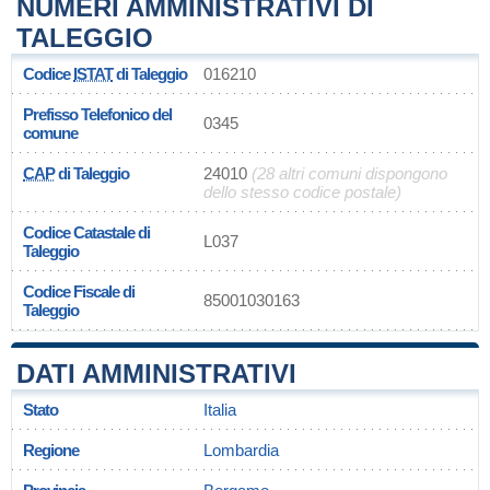
NUMERI AMMINISTRATIVI DI
TALEGGIO
Codice
ISTAT
di Taleggio
016210
Prefisso Telefonico del
0345
comune
CAP
di Taleggio
24010
(28 altri comuni dispongono
dello stesso codice postale)
Codice Catastale di
L037
Taleggio
Codice Fiscale di
85001030163
Taleggio
DATI AMMINISTRATIVI
Stato
Italia
Regione
Lombardia