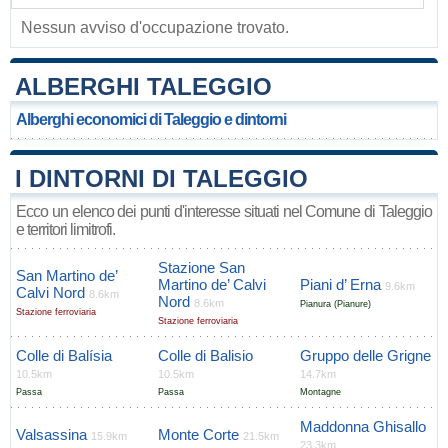
Nessun avviso d'occupazione trovato.
ALBERGHI TALEGGIO
Alberghi economici di Taleggio e dintorni
I DINTORNI DI TALEGGIO
Ecco un elenco dei punti d'interesse situati nel Comune di Taleggio
e territori limitrofi.
Stazione San
San Martino de’
Martino de’ Calvi
Piani d’ Erna
9.6km
Calvi Nord
8.6km
Nord
8.6km
Pianura (Pianure)
Stazione ferroviaria
Stazione ferroviaria
Colle di Balísia
Colle di Balisio
Gruppo delle Grigne
10.5km
10.5km
14.7km
Passa
Passa
Montagne
Maddonna Ghisallo
Valsassina
Monte Corte
15.9km
21.5km
23.3km