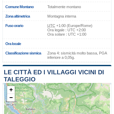
Comune Montano
Totalmente montano
Zona altimetrica
Montagna interna
Fuso orario
UTC
+1:00 (Europe/Rome)
Ora legale : UTC +2:00
Ora solare : UTC +1:00
Ora locale
Classificazione sismica
Zona 4: sismicità molto bassa, PGA
inferiore a 0,05g.
LE CITTÀ ED I VILLAGGI VICINI DI
TALEGGIO
+
−