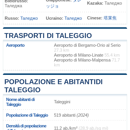
Bielorusso:
Kazaka:
Таледжо
Таледжа
ッジョ
Cinese:
塔莱焦
Russo:
Таледжо
Ucraino:
Таледжо
TRASPORTI DI TALEGGIO
Aeroporto
Aeroporto di Bergamo-Orio al Serio
27.3 km
Aeroporto di Milano-Linate
55.4 km
Aeroporto di Milano-Malpensa
71.7
km
POPOLAZIONE E ABITANTIDI
TALEGGIO
Nome abitanti di
Taleggini
Taleggio
Popolazione di Taleggio
519 abitanti
(2024)
Densità di popolazione
11,2 ab./km²
(28,9 ab./sq mi)