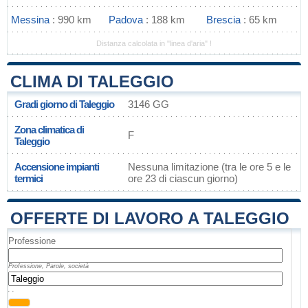
Messina
: 990 km
Padova
: 188 km
Brescia
: 65 km
Distanza calcolata in "linea d'aria" !
CLIMA DI TALEGGIO
Gradi giorno di Taleggio
3146 GG
Zona climatica di
F
Taleggio
Accensione impianti
Nessuna limitazione (tra le ore 5 e le
termici
ore 23 di ciascun giorno)
OFFERTE DI LAVORO A TALEGGIO
Professione
Professione, Parole, società
, ,