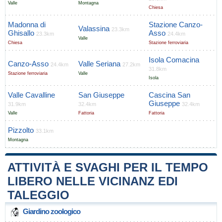
Valle
Montagna
Chiesa
Madonna di
Stazione Canzo-
Valassina
23.3km
Ghisallo
Asso
23.3km
24.4km
Valle
Chiesa
Stazione ferroviaria
Isola Comacina
Canzo-Asso
Valle Seriana
24.4km
27.2km
31.8km
Stazione ferroviaria
Valle
Isola
Valle Cavalline
San Giuseppe
Cascina San
Giuseppe
31.9km
32.4km
32.4km
Valle
Fattoria
Fattoria
Pizzolto
33.1km
Montagna
ATTIVITÀ E SVAGHI PER IL TEMPO
LIBERO NELLE VICINANZ EDI
TALEGGIO
Giardino zoologico