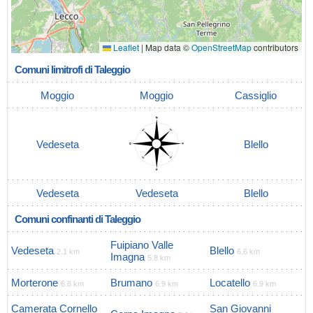
Leaflet
|
Map data ©
OpenStreetMap
contributors
Comuni limitrofi di Taleggio
Moggio
Moggio
Cassiglio
Vedeseta
Blello
Vedeseta
Vedeseta
Blello
Comuni confinanti di Taleggio
Fuipiano Valle
Vedeseta
Blello
2.1 km
6.6 km
Imagna
5.8 km
Morterone
Brumano
Locatello
6.8 km
6.9 km
6.9 km
Camerata Cornello
San Giovanni