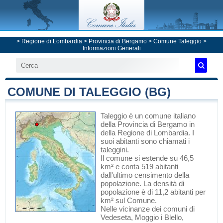
>
Regione di Lombardia
>
Provincia di Bergamo
>
Comune Taleggio
>
Informazioni Generali
COMUNE DI TALEGGIO (BG)
Taleggio
è un comune italiano
della Provincia di Bergamo
in
della Regione di Lombardia
. I
suoi abitanti sono chiamati i
taleggini.
Il comune si estende su 46,5
km² e conta 519 abitanti
dall'ultimo censimento della
popolazione. La densità di
popolazione è di 11,2 abitanti per
km² sul Comune.
Nelle vicinanze dei comuni di
Vedeseta
,
Moggio
i
Blello
,