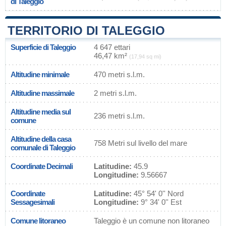
di Taleggio
TERRITORIO DI TALEGGIO
Superficie di Taleggio
4 647 ettari
46,47 km²
(17,94 sq mi)
Altitudine minimale
470 metri s.l.m.
Altitudine massimale
2 metri s.l.m.
Altitudine media sul
236 metri s.l.m.
comune
Altitudine della casa
758 Metri sul livello del mare
comunale di Taleggio
Coordinate Decimali
Latitudine:
45.9
Longitudine:
9.56667
Coordinate
Latitudine:
45° 54' 0'' Nord
Sessagesimali
Longitudine:
9° 34' 0'' Est
Comune litoraneo
Taleggio è un comune non litoraneo