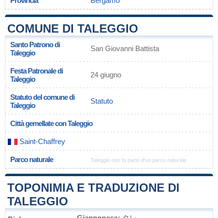
Provincia
Bergamo
COMUNE DI TALEGGIO
Santo Patrono di
San Giovanni Battista
Taleggio
Festa Patronale di
24 giugno
Taleggio
Statuto del comune di
Statuto
Taleggio
Città gemellate con Taleggio
Saint-Chaffrey
Parco naturale
Taleggio non fa parte d'un parco naturale
TOPONIMIA E TRADUZIONE DI
TALEGGIO
Giapponese:
タレ