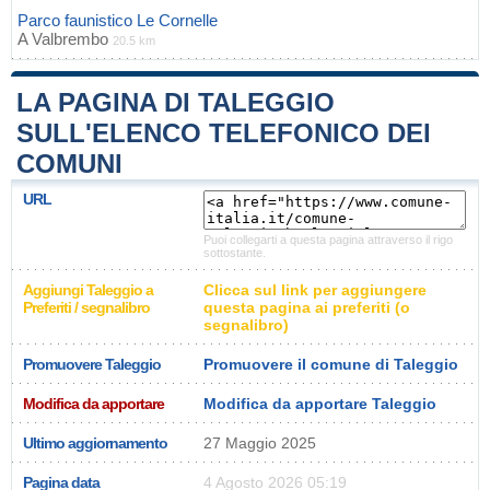
Parco faunistico Le Cornelle
A
Valbrembo
20.5 km
LA PAGINA DI TALEGGIO
SULL'ELENCO TELEFONICO DEI
COMUNI
URL
Puoi collegarti a questa pagina attraverso il rigo
sottostante.
Aggiungi Taleggio a
Clicca sul link per aggiungere
Preferiti / segnalibro
questa pagina ai preferiti (o
segnalibro)
Promuovere Taleggio
Promuovere il comune di Taleggio
Modifica da apportare
Modifica da apportare Taleggio
Ultimo aggiornamento
27 Maggio 2025
Pagina data
4 Agosto 2026 05:19