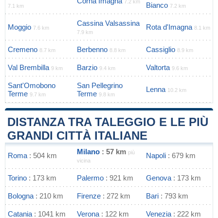
Corna Imagna
7.2 km
Bianco
7.1 km
7.2 km
Cassina Valsassina
Moggio
Rota d'Imagna
7.6 km
8.1 km
7.9 km
Cremeno
Berbenno
Cassiglio
8.7 km
8.8 km
8.9 km
Val Brembilla
Barzio
Valtorta
9 km
9.4 km
9.6 km
Sant'Omobono
San Pellegrino
Lenna
10.2 km
Terme
Terme
9.7 km
9.8 km
DISTANZA TRA TALEGGIO E LE PIÙ
GRANDI CITTÀ ITALIANE
Milano
: 57 km
più
Roma
: 504 km
Napoli
: 679 km
vicina
Torino
: 173 km
Palermo
: 921 km
Genova
: 173 km
Bologna
: 210 km
Firenze
: 272 km
Bari
: 793 km
Catania
: 1041 km
Verona
: 122 km
Venezia
: 222 km