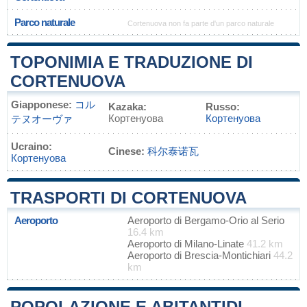
Parco naturale
Cortenuova non fa parte d'un parco naturale
TOPONIMIA E TRADUZIONE DI
CORTENUOVA
Giapponese:
コル
Kazaka:
Russo:
Кортенуова
Кортенуова
テヌオーヴァ
Ucraino:
Cinese:
科尔泰诺瓦
Кортенуова
TRASPORTI DI CORTENUOVA
Aeroporto
Aeroporto di Bergamo-Orio al Serio
16.4 km
Aeroporto di Milano-Linate
41.2 km
Aeroporto di Brescia-Montichiari
44.2
km
POPOLAZIONE E ABITANTIDI