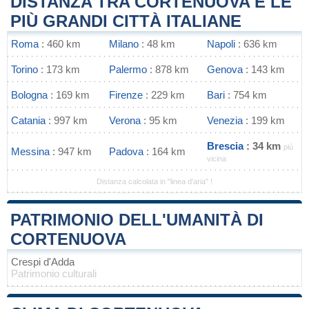
DISTANZA TRA CORTENUOVA E LE
PIÙ GRANDI CITTÀ ITALIANE
Roma
: 460 km
Milano
: 48 km
Napoli
: 636 km
Torino
: 173 km
Palermo
: 878 km
Genova
: 143 km
Bologna
: 169 km
Firenze
: 229 km
Bari
: 754 km
Catania
: 997 km
Verona
: 95 km
Venezia
: 199 km
Brescia
: 34 km
più
Messina
: 947 km
Padova
: 164 km
vicina
Distanza calcolata in "linea d'aria" !
PATRIMONIO DELL'UMANITÀ DI
CORTENUOVA
Crespi d'Adda
Patrimonio culturali