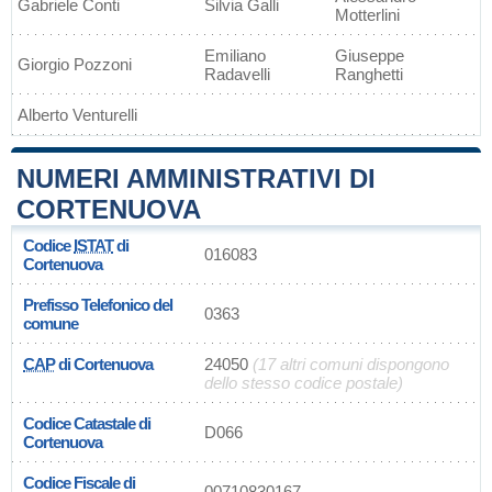
Gabriele Conti
Silvia Galli
Motterlini
Emiliano
Giuseppe
Giorgio Pozzoni
Radavelli
Ranghetti
Alberto Venturelli
NUMERI AMMINISTRATIVI DI
CORTENUOVA
Codice
ISTAT
di
016083
Cortenuova
Prefisso Telefonico del
0363
comune
CAP
di Cortenuova
24050
(17 altri comuni dispongono
dello stesso codice postale)
Codice Catastale di
D066
Cortenuova
Codice Fiscale di
00710830167