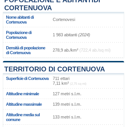
CORTENUOVA
Nome abitanti di
Cortenovesi
Cortenuova
Popolazione di
1 983 abitanti
(2024)
Cortenuova
Densità di popolazione
278,9 ab./km²
(722,4 ab./sq mi)
di Cortenuova
TERRITORIO DI CORTENUOVA
Superficie di Cortenuova
711 ettari
7,11 km²
(2,75 sq mi)
Altitudine minimale
127 metri s.l.m.
Altitudine massimale
139 metri s.l.m.
Altitudine media sul
133 metri s.l.m.
comune