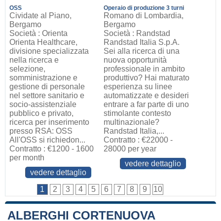
OSS
Operaio di produzione 3 turni
Cividate al Piano,
Romano di Lombardia,
Bergamo
Bergamo
Società : Orienta
Società : Randstad
Orienta Healthcare,
Randstad Italia S.p.A.
divisione specializzata
Sei alla ricerca di una
nella ricerca e
nuova opportunità
selezione,
professionale in ambito
somministrazione e
produttivo? Hai maturato
gestione di personale
esperienza su linee
nel settore sanitario e
automatizzate e desideri
socio-assistenziale
entrare a far parte di uno
pubblico e privato,
stimolante contesto
ricerca per inserimento
multinazionale?
presso RSA: OSS
Randstad Italia,...
All'OSS si richiedon...
Contratto : €22000 -
Contratto : €1200 - 1600
28000 per year
per month
vedere dettaglio
vedere dettaglio
1
2
3
4
5
6
7
8
9
10
ALBERGHI CORTENUOVA