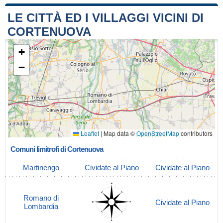
LE CITTÀ ED I VILLAGGI VICINI DI
CORTENUOVA
+
−
Leaflet
|
Map data ©
OpenStreetMap
contributors
Comuni limitrofi di Cortenuova
Martinengo
Cividate al Piano
Cividate al Piano
Romano di
Cividate al Piano
Lombardia