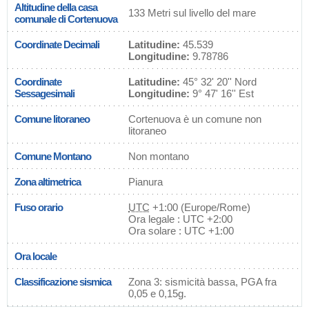
Altitudine della casa
133 Metri sul livello del mare
comunale di Cortenuova
Coordinate Decimali
Latitudine:
45.539
Longitudine:
9.78786
Coordinate
Latitudine:
45° 32' 20'' Nord
Sessagesimali
Longitudine:
9° 47' 16'' Est
Comune litoraneo
Cortenuova è un comune non
litoraneo
Comune Montano
Non montano
Zona altimetrica
Pianura
Fuso orario
UTC
+1:00 (Europe/Rome)
Ora legale : UTC +2:00
Ora solare : UTC +1:00
Ora locale
Classificazione sismica
Zona 3: sismicità bassa, PGA fra
0,05 e 0,15g.