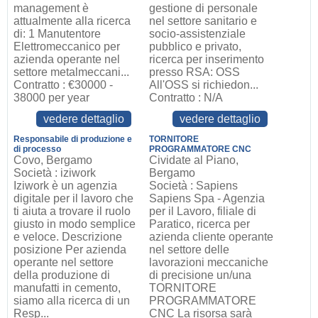
management è
gestione di personale
attualmente alla ricerca
nel settore sanitario e
di: 1 Manutentore
socio-assistenziale
Elettromeccanico per
pubblico e privato,
azienda operante nel
ricerca per inserimento
settore metalmeccani...
presso RSA: OSS
Contratto : €30000 -
All'OSS si richiedon...
38000 per year
Contratto : N/A
vedere dettaglio
vedere dettaglio
Responsabile di produzione e
TORNITORE
di processo
PROGRAMMATORE CNC
Covo, Bergamo
Cividate al Piano,
Società : iziwork
Bergamo
Iziwork è un agenzia
Società : Sapiens
digitale per il lavoro che
Sapiens Spa - Agenzia
ti aiuta a trovare il ruolo
per il Lavoro, filiale di
giusto in modo semplice
Paratico, ricerca per
e veloce. Descrizione
azienda cliente operante
posizione Per azienda
nel settore delle
operante nel settore
lavorazioni meccaniche
della produzione di
di precisione un/una
manufatti in cemento,
TORNITORE
siamo alla ricerca di un
PROGRAMMATORE
Resp...
CNC La risorsa sarà