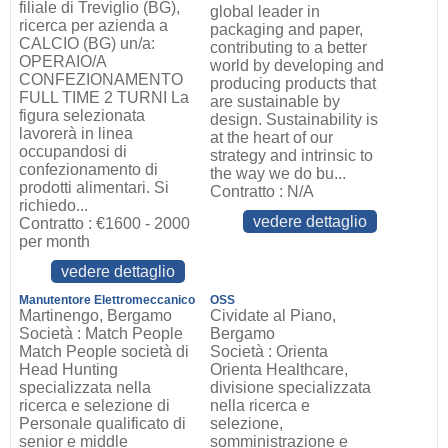
filiale di Treviglio (BG),
global leader in
ricerca per azienda a
packaging and paper,
CALCIO (BG) un/a:
contributing to a better
OPERAIO/A
world by developing and
CONFEZIONAMENTO
producing products that
FULL TIME 2 TURNI La
are sustainable by
figura selezionata
design. Sustainability is
lavorerà in linea
at the heart of our
occupandosi di
strategy and intrinsic to
confezionamento di
the way we do bu...
prodotti alimentari. Si
Contratto : N/A
richiedo...
vedere dettaglio
Contratto : €1600 - 2000
per month
vedere dettaglio
Manutentore Elettromeccanico
OSS
Martinengo, Bergamo
Cividate al Piano,
Società : Match People
Bergamo
Match People società di
Società : Orienta
Head Hunting
Orienta Healthcare,
specializzata nella
divisione specializzata
ricerca e selezione di
nella ricerca e
Personale qualificato di
selezione,
senior e middle
somministrazione e