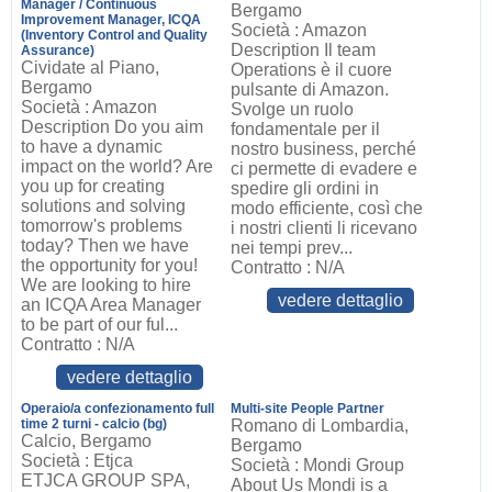
Manager / Continuous
Bergamo
Improvement Manager, ICQA
Società : Amazon
(Inventory Control and Quality
Description Il team
Assurance)
Cividate al Piano,
Operations è il cuore
Bergamo
pulsante di Amazon.
Società : Amazon
Svolge un ruolo
Description Do you aim
fondamentale per il
to have a dynamic
nostro business, perché
impact on the world? Are
ci permette di evadere e
you up for creating
spedire gli ordini in
solutions and solving
modo efficiente, così che
tomorrow's problems
i nostri clienti li ricevano
today? Then we have
nei tempi prev...
the opportunity for you!
Contratto : N/A
We are looking to hire
vedere dettaglio
an ICQA Area Manager
to be part of our ful...
Contratto : N/A
vedere dettaglio
Operaio/a confezionamento full
Multi-site People Partner
time 2 turni - calcio (bg)
Romano di Lombardia,
Calcio, Bergamo
Bergamo
Società : Etjca
Società : Mondi Group
ETJCA GROUP SPA,
About Us Mondi is a