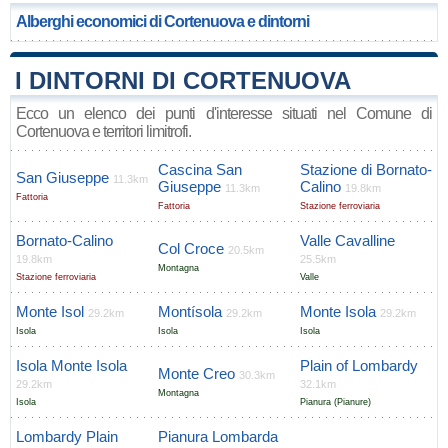
Alberghi economici di Cortenuova e dintorni
I DINTORNI DI CORTENUOVA
Ecco un elenco dei punti d'interesse situati nel Comune di
Cortenuova e territori limitrofi.
Cascina San
Stazione di Bornato-
San Giuseppe
11.3km
Giuseppe
Calino
11.3km
19.8km
Fattoria
Fattoria
Stazione ferroviaria
Bornato-Calino
Valle Cavalline
Col Croce
20.5km
19.8km
25.5km
Montagna
Stazione ferroviaria
Valle
Monte Isol
Montísola
Monte Isola
29.2km
29.2km
29.2km
Isola
Isola
Isola
Isola Monte Isola
Plain of Lombardy
Monte Creo
30.3km
29.2km
32.1km
Montagna
Isola
Pianura (Pianure)
Lombardy Plain
Pianura Lombarda