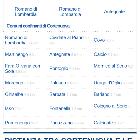
Romano di
Romano di
Antegnate
Lombardia
Lombardia
Comuni confinanti di Cortenuova
Romano di
Cividate al Piano
3.8
Covo
4.3 km
Lombardia
3.4 km
km
Martinengo
Antegnate
Calcio
4.3 km
5.6 km
5.7 km
Fara Olivana con
Mornico al Serio
6.2
Pontoglio
6.2 km
Sola
5.9 km
km
Morengo
Palosco
Urago d'Oglio
6.5 km
6.6 km
6.7 km
Ghisalba
Barbata
Bariano
6.8 km
7.1 km
7.2 km
Cologno al Serio
8
Isso
Fontanella
7.3 km
7.5 km
km
Pumenengo
Pagazzano
Calcinate
9 km
9.2 km
9.3 km