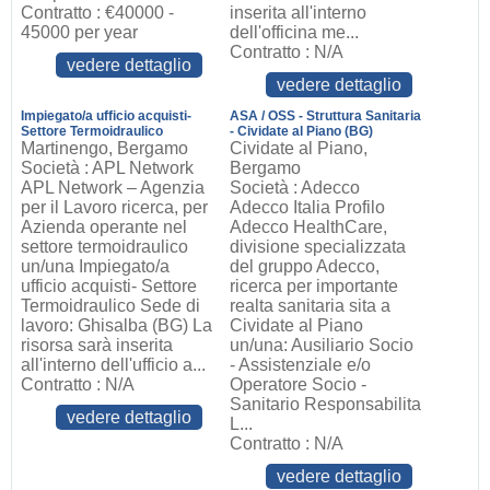
Contratto : €40000 -
inserita all'interno
45000 per year
dell'officina me...
Contratto : N/A
vedere dettaglio
vedere dettaglio
Impiegato/a ufficio acquisti-
ASA / OSS - Struttura Sanitaria
Settore Termoidraulico
- Cividate al Piano (BG)
Martinengo, Bergamo
Cividate al Piano,
Società : APL Network
Bergamo
APL Network – Agenzia
Società : Adecco
per il Lavoro ricerca, per
Adecco Italia Profilo
Azienda operante nel
Adecco HealthCare,
settore termoidraulico
divisione specializzata
un/una Impiegato/a
del gruppo Adecco,
ufficio acquisti- Settore
ricerca per importante
Termoidraulico Sede di
realta sanitaria sita a
lavoro: Ghisalba (BG) La
Cividate al Piano
risorsa sarà inserita
un/una: Ausiliario Socio
all'interno dell'ufficio a...
- Assistenziale e/o
Contratto : N/A
Operatore Socio -
Sanitario Responsabilita
vedere dettaglio
L...
Contratto : N/A
vedere dettaglio