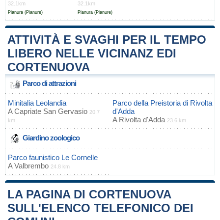
32.1km
32.1km
Pianura (Pianure)
Pianura (Pianure)
ATTIVITÀ E SVAGHI PER IL TEMPO
LIBERO NELLE VICINANZ EDI
CORTENUOVA
Parco di attrazioni
Minitalia Leolandia
Parco della Preistoria di Rivolta
A
Capriate San Gervasio
d'Adda
20.7
A
Rivolta d'Adda
km
23.6 km
Giardino zoologico
Parco faunistico Le Cornelle
A
Valbrembo
24.8 km
LA PAGINA DI CORTENUOVA
SULL'ELENCO TELEFONICO DEI