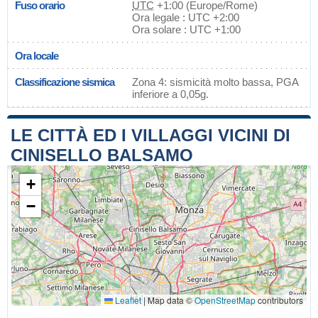
Fuso orario
UTC
+1:00 (Europe/Rome)
Ora legale : UTC +2:00
Ora solare : UTC +1:00
Ora locale
Classificazione sismica
Zona 4: sismicità molto bassa, PGA
inferiore a 0,05g.
LE CITTÀ ED I VILLAGGI VICINI DI
CINISELLO BALSAMO
+
−
Leaflet
|
Map data ©
OpenStreetMap
contributors