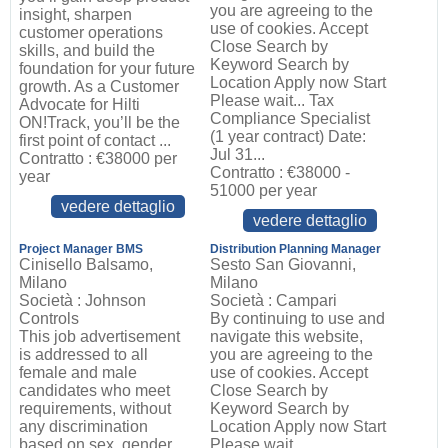
you are agreeing to the
insight, sharpen
use of cookies. Accept
customer operations
Close Search by
skills, and build the
Keyword Search by
foundation for your future
Location Apply now Start
growth. As a Customer
Please wait... Tax
Advocate for Hilti
Compliance Specialist
ON!Track, you’ll be the
(1 year contract) Date:
first point of contact ...
Jul 31...
Contratto : €38000 per
Contratto : €38000 -
year
51000 per year
vedere dettaglio
vedere dettaglio
Project Manager BMS
Distribution Planning Manager
Cinisello Balsamo,
Sesto San Giovanni,
Milano
Milano
Società : Johnson
Società : Campari
Controls
By continuing to use and
This job advertisement
navigate this website,
is addressed to all
you are agreeing to the
female and male
use of cookies. Accept
candidates who meet
Close Search by
requirements, without
Keyword Search by
any discrimination
Location Apply now Start
based on sex, gender,
Please wait...