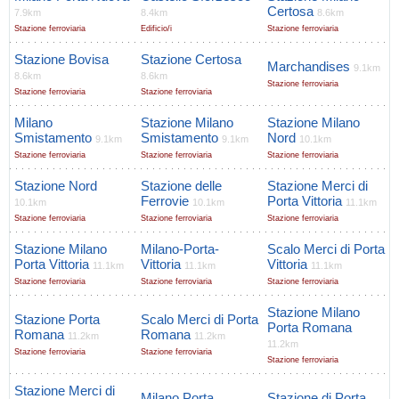
Certosa
7.9km
8.4km
8.6km
Stazione ferroviaria
Edificio/i
Stazione ferroviaria
Stazione Bovisa
Stazione Certosa
Marchandises
9.1km
8.6km
8.6km
Stazione ferroviaria
Stazione ferroviaria
Stazione ferroviaria
Milano
Stazione Milano
Stazione Milano
Smistamento
Smistamento
Nord
9.1km
9.1km
10.1km
Stazione ferroviaria
Stazione ferroviaria
Stazione ferroviaria
Stazione Nord
Stazione delle
Stazione Merci di
Ferrovie
Porta Vittoria
10.1km
10.1km
11.1km
Stazione ferroviaria
Stazione ferroviaria
Stazione ferroviaria
Stazione Milano
Milano-Porta-
Scalo Merci di Porta
Porta Vittoria
Vittoria
Vittoria
11.1km
11.1km
11.1km
Stazione ferroviaria
Stazione ferroviaria
Stazione ferroviaria
Stazione Milano
Stazione Porta
Scalo Merci di Porta
Porta Romana
Romana
Romana
11.2km
11.2km
11.2km
Stazione ferroviaria
Stazione ferroviaria
Stazione ferroviaria
Stazione Merci di
Milano Porta
Stazione di Porta