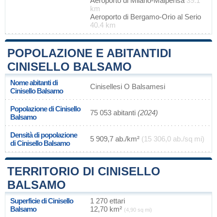
Aeroporto di Milano-Malpensa
39.1
km
Aeroporto di Bergamo-Orio al Serio
40.4 km
POPOLAZIONE E ABITANTIDI
CINISELLO BALSAMO
Nome abitanti di
Cinisellesi O Balsamesi
Cinisello Balsamo
Popolazione di Cinisello
75 053 abitanti
(2024)
Balsamo
Densità di popolazione
5 909,7 ab./km²
(15 306,0 ab./sq mi)
di Cinisello Balsamo
TERRITORIO DI CINISELLO
BALSAMO
Superficie di Cinisello
1 270 ettari
Balsamo
12,70 km²
(4,90 sq mi)