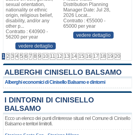
sexual orientation,
Distribution Planning
nationality or ethnic
Manager Date: Jul 28,
origin, religious belief,
2026 Locat...
disability, and/or any
Contratto : €55000 -
other p...
65000 per year
Contratto : €40900 -
vedere dettaglio
56200 per year
vedere dettaglio
1
2
3
4
5
6
7
8
9
10
11
12
13
14
15
16
17
18
19
20
ALBERGHI CINISELLO BALSAMO
Alberghi economici di Cinisello Balsamo e dintorni
I DINTORNI DI CINISELLO
BALSAMO
Ecco un elenco dei punti d'interesse situati nel Comune di Cinisello
Balsamo e territori limitrofi.