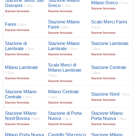
Stazione Sesto San
Stazione Milano
Milano Greco
5.7km
Giovanni
Greco
2.3km
5.7km
Stazione ferroviaria
Stazione ferroviaria
Stazione ferroviaria
Stazione Milano
Scalo Merci Farini
Farini
6.8km
Farini
6.8km
6.8km
Stazione ferroviaria
Stazione ferroviaria
Stazione ferroviaria
Stazione di
Stazione Milano
Stazione Lambrate
Lambrate
Lambrate
7.5km
7.5km
7.5km
Stazione ferroviaria
Stazione ferroviaria
Stazione ferroviaria
Scalo Merci di
Milano Lambrate
Stazione Centrale
Milano-Lambrate
7.5km
7.5km
7.5km
Stazione ferroviaria
Stazione ferroviaria
Stazione ferroviaria
Stazione Milano
Milano Centrale
Stazione Nord
7.6km
Centrale
7.5km
7.5km
Stazione ferroviaria
Stazione ferroviaria
Stazione ferroviaria
Stazione Milano
Stazione di Porta
Stazione Milano
Nord-Bovisa
Nuova
Porta Nuova
7.6km
7.9km
7.9km
Stazione ferroviaria
Stazione ferroviaria
Stazione ferroviaria
Milano Porta Nuova
Castello Sforzesco
Stazione Milano