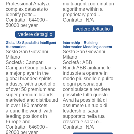
Professional Analyze
multi-agent coordination
complex datasets to
algorithms within a
identify patte...
proprietary prod...
Contratto : €44000 -
Contratto : N/A
50000 per year
vedere dettaglio
vedere dettaglio
Global Sr Specialist Intelligent
Internship – Building
Automation
Information Modeling content
Sesto San Giovanni,
Sesto San Giovanni,
Milano
Milano
Società : Campari
Società : ABB
Campari Group today is
Noi di ABB aiutiamo le
a major player in the
industrie a operare in
global branded spirits
modo più snello e pulito,
industry, with a portfolio
e ogni persona qui
of over 50 premium and
contribuisce a rendere
super premium brands,
possibile tutto questo.
marketed and distributed
Avrai la possibilità di
in over 190 markets
assumere un ruolo di
around the world, with
leadership, sarai
leading positions in
supportato nella tua
Europe and ...
crescita e sarai o...
Contratto : €46000 -
Contratto : N/A
62000 per year