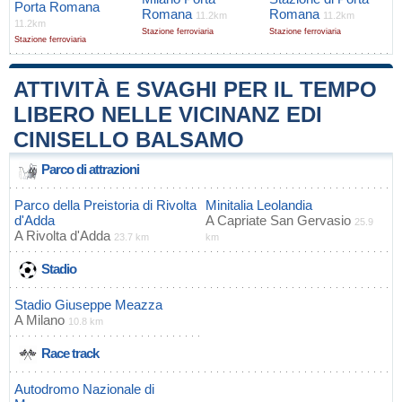
Porta Romana
Romana
Romana
11.2km
11.2km
11.2km
Stazione ferroviaria
Stazione ferroviaria
Stazione ferroviaria
ATTIVITÀ E SVAGHI PER IL TEMPO
LIBERO NELLE VICINANZ EDI
CINISELLO BALSAMO
Parco di attrazioni
Parco della Preistoria di Rivolta
Minitalia Leolandia
d'Adda
A
Capriate San Gervasio
25.9
A
Rivolta d'Adda
23.7 km
km
Stadio
Stadio Giuseppe Meazza
A
Milano
10.8 km
Race track
Autodromo Nazionale di