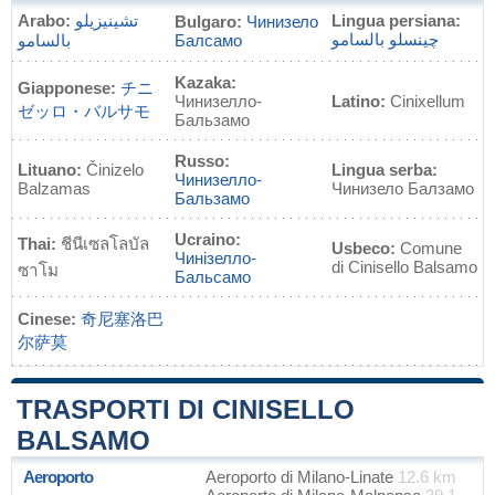
Arabo:
تشينيزيلو
Lingua persiana:
Bulgaro:
Чинизело
چینسلو بالسامو
بالسامو
Балсамо
Kazaka:
Giapponese:
チニ
Чинизелло-
Latino:
Cinixellum
ゼッロ・バルサモ
Бальзамо
Russo:
Lituano:
Činizelo
Lingua serba:
Чинизелло-
Balzamas
Чинизело Балзамо
Бальзамо
Ucraino:
Thai:
ชีนีเซลโลบัล
Usbeco:
Comune
Чинізелло-
di Cinisello Balsamo
ซาโม
Бальсамо
Cinese:
奇尼塞洛巴
尔萨莫
TRASPORTI DI CINISELLO
BALSAMO
Aeroporto
Aeroporto di Milano-Linate
12.6 km