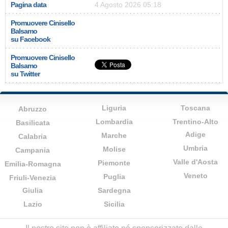
Pagina data
4 Agosto 2026 05:18
Promuovere Cinisello
Balsamo
su Facebook
Promuovere Cinisello
Balsamo
su Twitter
Liguria
Toscana
Abruzzo
Lombardia
Trentino-Alto
Basilicata
Adige
Marche
Calabria
Umbria
Molise
Campania
Valle d'Aosta
Piemonte
Emilia-Romagna
Veneto
Puglia
Friuli-Venezia
Giulia
Sardegna
Lazio
Sicilia