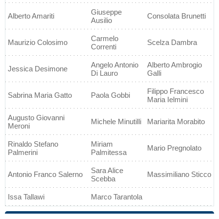
Giuseppe
Alberto Amariti
Consolata Brunetti
Ausilio
Carmelo
Maurizio Colosimo
Scelza Dambra
Correnti
Angelo Antonio
Alberto Ambrogio
Jessica Desimone
Di Lauro
Galli
Filippo Francesco
Sabrina Maria Gatto
Paola Gobbi
Maria Ielmini
Augusto Giovanni
Michele Minutilli
Mariarita Morabito
Meroni
Rinaldo Stefano
Miriam
Mario Pregnolato
Palmerini
Palmitessa
Sara Alice
Antonio Franco Salerno
Massimiliano Sticco
Scebba
Issa Tallawi
Marco Tarantola