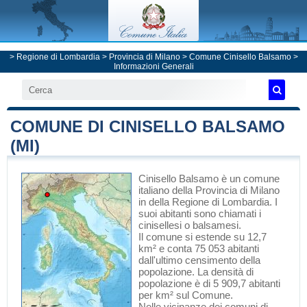
>
Regione di Lombardia
>
Provincia di Milano
>
Comune Cinisello Balsamo
>
Informazioni Generali
COMUNE DI CINISELLO BALSAMO
(MI)
Cinisello Balsamo
è un comune
italiano
della Provincia di Milano
in
della Regione di Lombardia
. I
suoi abitanti sono chiamati i
cinisellesi o balsamesi.
Il comune si estende su 12,7
km² e conta 75 053 abitanti
dall'ultimo censimento della
popolazione. La densità di
popolazione è di 5 909,7 abitanti
per km² sul Comune.
Nelle vicinanze dei comuni di