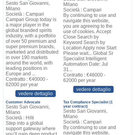
Sesto San Giovanni,
Milano
Milano
Società : Campari
Società : Campari
By continuing to use and
Campari Group today is
navigate this website,
a major player in the
you are agreeing to the
global branded spirits
use of cookies. Accept
industry, with a portfolio
Close Search by
of over 50 premium and
Keyword Search by
super premium brands,
Location Apply now Start
marketed and distributed
Please wait... Global Sr
in over 190 markets
Specialist Intelligent
around the world, with
Automation Date: Jul
leading positions in
31...
Europe and ...
Contratto : €46000 -
Contratto : €40000 -
62000 per year
62000 per year
vedere dettaglio
vedere dettaglio
Customer Advocate
Tax Compliance Specialist (1
Sesto San Giovanni,
year contract)
Sesto San Giovanni,
Milano
Milano
Società : Hilti
Società : Campari
Step into a global
By continuing to use and
support gateway where
navigate this website,
you’ll gain deep product