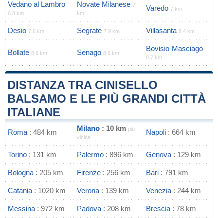
Vedano al Lambro
Novate Milanese
7
Varedo
7 km
6.8 km
km
Desio
Segrate
Villasanta
7.6 km
7.9 km
8.4 km
Bovisio-Masciago
Bollate
Senago
8.6 km
8.6 km
8.7 km
DISTANZA TRA CINISELLO
BALSAMO E LE PIÙ GRANDI CITTÀ
ITALIANE
Milano
: 10 km
più
Roma
: 484 km
Napoli
: 664 km
vicina
Torino
: 131 km
Palermo
: 896 km
Genova
: 129 km
Bologna
: 205 km
Firenze
: 256 km
Bari
: 791 km
Catania
: 1020 km
Verona
: 139 km
Venezia
: 244 km
Messina
: 972 km
Padova
: 208 km
Brescia
: 78 km