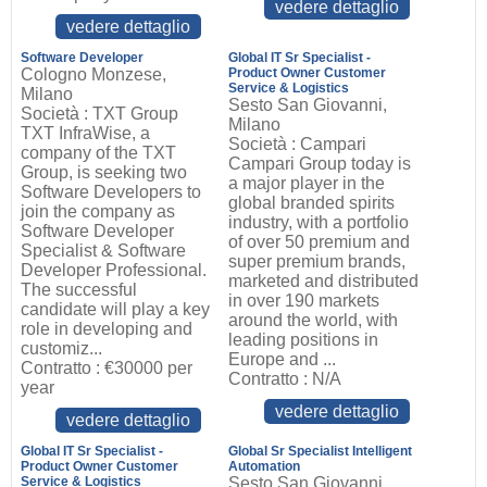
vedere dettaglio
vedere dettaglio
Software Developer
Global IT Sr Specialist -
Cologno Monzese,
Product Owner Customer
Service & Logistics
Milano
Sesto San Giovanni,
Società : TXT Group
Milano
TXT InfraWise, a
Società : Campari
company of the TXT
Campari Group today is
Group, is seeking two
a major player in the
Software Developers to
global branded spirits
join the company as
industry, with a portfolio
Software Developer
of over 50 premium and
Specialist & Software
super premium brands,
Developer Professional.
marketed and distributed
The successful
in over 190 markets
candidate will play a key
around the world, with
role in developing and
leading positions in
customiz...
Europe and ...
Contratto : €30000 per
Contratto : N/A
year
vedere dettaglio
vedere dettaglio
Global IT Sr Specialist -
Global Sr Specialist Intelligent
Product Owner Customer
Automation
Service & Logistics
Sesto San Giovanni,