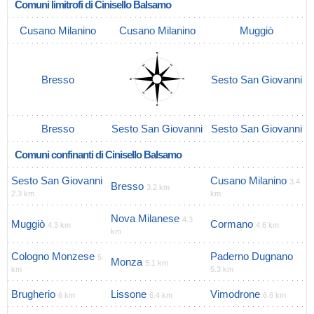
Comuni limitrofi di Cinisello Balsamo
Cusano Milanino
Cusano Milanino
Muggiò
Bresso
Sesto San Giovanni
Bresso
Sesto San Giovanni
Sesto San Giovanni
Comuni confinanti di Cinisello Balsamo
Sesto San Giovanni
Cusano Milanino
3.4
Bresso
3.2 km
2.3 km
km
Nova Milanese
4.3
Muggiò
Cormano
4.3 km
4.6 km
km
Cologno Monzese
Paderno Dugnano
5
Monza
5.1 km
km
5.3 km
Brugherio
Lissone
Vimodrone
6 km
6.4 km
6.6 km