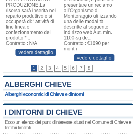
PRODUZIONE.La
presentare un reclamo
risorsa sarà inserita nel
all'Organismo di
reparto produttivo e si
Monitoraggio utilizzando
occuperà di:* attività di
una delle modalità
fine linea e
descritte al seguente
confezionamento del
indirizzo web Aut. min.
prodotto;*...
1100-sg de...
Contratto : N/A
Contratto : €1690 per
month
vedere dettaglio
vedere dettaglio
1
2
3
4
5
6
7
8
ALBERGHI CHIEVE
Alberghi economici di Chieve e dintorni
I DINTORNI DI CHIEVE
Ecco un elenco dei punti d'interesse situati nel Comune di Chieve e
territori limitrofi.