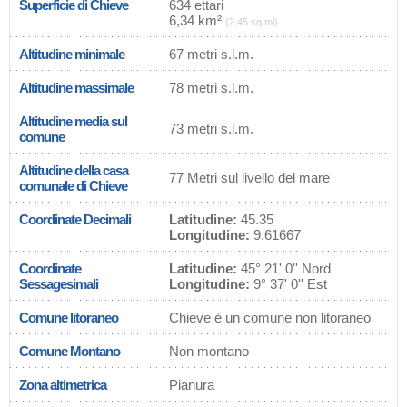
Superficie di Chieve
634 ettari
6,34 km²
(2,45 sq mi)
Altitudine minimale
67 metri s.l.m.
Altitudine massimale
78 metri s.l.m.
Altitudine media sul
73 metri s.l.m.
comune
Altitudine della casa
77 Metri sul livello del mare
comunale di Chieve
Coordinate Decimali
Latitudine:
45.35
Longitudine:
9.61667
Coordinate
Latitudine:
45° 21' 0'' Nord
Sessagesimali
Longitudine:
9° 37' 0'' Est
Comune litoraneo
Chieve è un comune non litoraneo
Comune Montano
Non montano
Zona altimetrica
Pianura