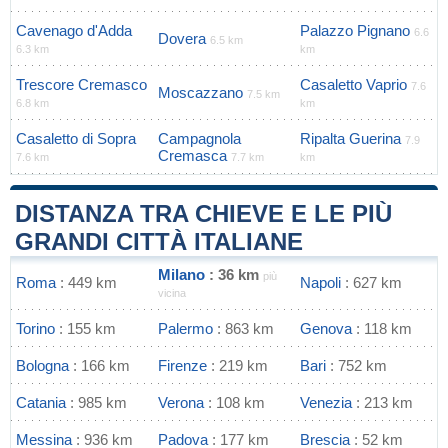
Cavenago d'Adda
Palazzo Pignano
6.6
Dovera
6.5 km
6.3 km
km
Trescore Cremasco
Casaletto Vaprio
7.6
Moscazzano
7.5 km
6.8 km
km
Casaletto di Sopra
Campagnola
Ripalta Guerina
7.9
Cremasca
7.6 km
7.7 km
km
DISTANZA TRA CHIEVE E LE PIÙ
GRANDI CITTÀ ITALIANE
Milano
: 36 km
più
Roma
: 449 km
Napoli
: 627 km
vicina
Torino
: 155 km
Palermo
: 863 km
Genova
: 118 km
Bologna
: 166 km
Firenze
: 219 km
Bari
: 752 km
Catania
: 985 km
Verona
: 108 km
Venezia
: 213 km
Messina
: 936 km
Padova
: 177 km
Brescia
: 52 km