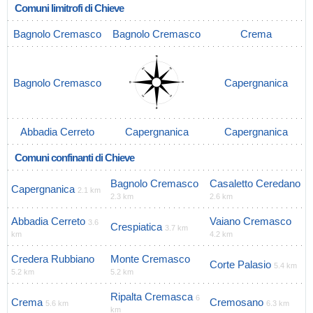
Comuni limitrofi di Chieve
Bagnolo Cremasco
Bagnolo Cremasco
Crema
Bagnolo Cremasco
Capergnanica
Abbadia Cerreto
Capergnanica
Capergnanica
Comuni confinanti di Chieve
Bagnolo Cremasco
Casaletto Ceredano
Capergnanica
2.1 km
2.3 km
2.6 km
Abbadia Cerreto
Vaiano Cremasco
3.6
Crespiatica
3.7 km
km
4.2 km
Credera Rubbiano
Monte Cremasco
Corte Palasio
5.4 km
5.2 km
5.2 km
Ripalta Cremasca
6
Crema
Cremosano
5.6 km
6.3 km
km