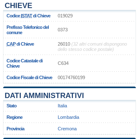
CHIEVE
Codice
ISTAT
di Chieve
019029
Prefisso Telefonico del
0373
comune
CAP
di Chieve
26010
(32 altri comuni dispongono
dello stesso codice postale)
Codice Catastale di
C634
Chieve
Codice Fiscale di Chieve
00174760199
DATI AMMINISTRATIVI
Stato
Italia
Regione
Lombardia
Provincia
Cremona