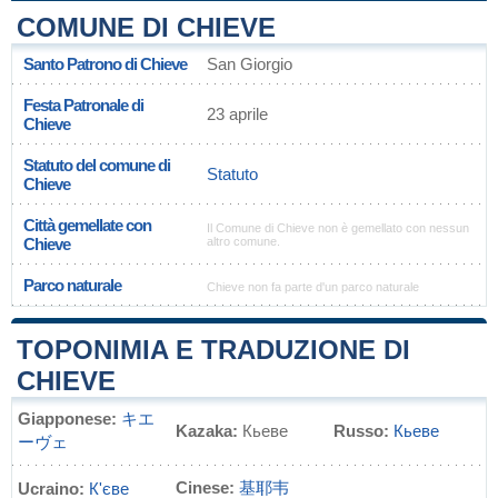
COMUNE DI CHIEVE
Santo Patrono di Chieve
San Giorgio
Festa Patronale di
23 aprile
Chieve
Statuto del comune di
Statuto
Chieve
Città gemellate con
Il Comune di Chieve non è gemellato con nessun
Chieve
altro comune.
Parco naturale
Chieve non fa parte d'un parco naturale
TOPONIMIA E TRADUZIONE DI
CHIEVE
Giapponese:
キエ
Kazaka:
Кьеве
Russo:
Кьеве
ーヴェ
Cinese:
基耶韦
Ucraino:
К'єве