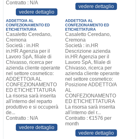
Contratto : N/A
vedere dettaglio
vedere dettaglio
ADDETTO/A AL
ADDETTO/A AL
CONFEZIONAMENTO ED
CONFEZIONAMENTO ED
ETICHETTATURA
ETICHETTATURA
Casaletto Ceredano,
Casaletto Ceredano,
Cremona
Cremona
Società : in.HR
Società : in.HR
in.HR Agenzia per il
Descrizione azienda
Lavoro SpA, filiale di
in.HR Agenzia per il
Chivasso, ricerca per
Lavoro SpA, filiale di
azienda cliente operante
Chivasso, ricerca per
nel settore cosmetico:
azienda cliente operante
ADDETTO/A AL
nel settore cosmetico:
CONFEZIONAMENTO
Posizione ADDETTO/A
ED ETICHETTATURA
AL
La risorsa sarà inserita
CONFEZIONAMENTO
all'interno del reparto
ED ETICHETTATURA
produttivo e si occuperà
La risorsa sarà inserita
de...
all'interno del r...
Contratto : N/A
Contratto : €1576 per
month
vedere dettaglio
vedere dettaglio