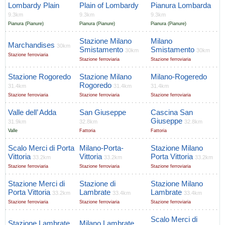
Lombardy Plain
Plain of Lombardy
Pianura Lombarda
9.3km
9.3km
9.3km
Pianura (Pianure)
Pianura (Pianure)
Pianura (Pianure)
Stazione Milano
Milano
Marchandises
30km
Smistamento
Smistamento
30km
30km
Stazione ferroviaria
Stazione ferroviaria
Stazione ferroviaria
Stazione Rogoredo
Stazione Milano
Milano-Rogeredo
Rogoredo
31.4km
31.4km
31.4km
Stazione ferroviaria
Stazione ferroviaria
Stazione ferroviaria
Valle dell’ Adda
San Giuseppe
Cascina San
Giuseppe
31.9km
32.8km
32.8km
Valle
Fattoria
Fattoria
Scalo Merci di Porta
Milano-Porta-
Stazione Milano
Vittoria
Vittoria
Porta Vittoria
33.2km
33.2km
33.2km
Stazione ferroviaria
Stazione ferroviaria
Stazione ferroviaria
Stazione Merci di
Stazione di
Stazione Milano
Porta Vittoria
Lambrate
Lambrate
33.2km
33.4km
33.4km
Stazione ferroviaria
Stazione ferroviaria
Stazione ferroviaria
Scalo Merci di
Stazione Lambrate
Milano Lambrate