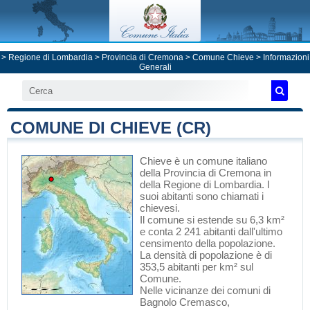
>
Regione di Lombardia
>
Provincia di Cremona
>
Comune Chieve
> Informazioni
Generali
COMUNE DI CHIEVE (CR)
Chieve
è un comune italiano
della Provincia di Cremona
in
della Regione di Lombardia
. I
suoi abitanti sono chiamati i
chievesi.
Il comune si estende su 6,3 km²
e conta 2 241 abitanti dall'ultimo
censimento della popolazione.
La densità di popolazione è di
353,5 abitanti per km² sul
Comune.
Nelle vicinanze dei comuni di
Bagnolo Cremasco
,