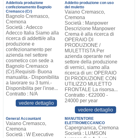
Addetto/a produzione
Addetto produzione con uso
confezionamento Bagnolo
del muletto
Cremasco (Cr)
Vaiano Cremasco,
Bagnolo Cremasco,
Cremona
Cremona
Società : Manpower
Società : Adecco
Descrizione Manpower
Adecco Italia Siamo alla
Crema è alla ricerca di
ricerca di addetti/e alla
OPERAIO DI
produzione e
PRODUZIONE /
confezionamento per
MULETTISTA Per
azienda nel settore
azienda operante nel
cosmetico con sede a
settore della produzione
Bagnolo Cremasco
di vernici, siamo alla
(Cr).Requisiti- Buona
ricerca di un: OPERAIO
manualita.- Disponibilita
DI PRODUZIONE CON
a lavorare su 3 turni.-
UTILIZZO MULETTO
Disponibilita per l'inse...
FRONTALE La risorsa...
Contratto : N/A
Contratto : €22000 -
24000 per year
vedere dettaglio
vedere dettaglio
General Accountant
MANUTENTORE
Vaiano Cremasco,
ELETTROMECCANICO
Capergnanica, Cremona
Cremona
Società : LUMSON
Società : W Executive