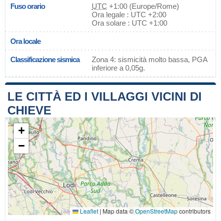
Fuso orario
UTC
+1:00 (Europe/Rome)
Ora legale : UTC +2:00
Ora solare : UTC +1:00
Ora locale
Classificazione sismica
Zona 4: sismicità molto bassa, PGA
inferiore a 0,05g.
LE CITTÀ ED I VILLAGGI VICINI DI
CHIEVE
+
−
Leaflet
|
Map data ©
OpenStreetMap
contributors