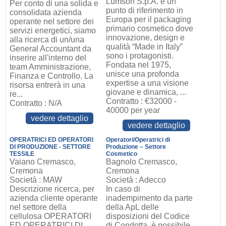
Lumson S.p.A. è un
Per conto di una solida e
punto di riferimento in
consolidata azienda
Europa per il packaging
operante nel settore dei
primario cosmetico dove
servizi energetici, siamo
innovazione, design e
alla ricerca di un/una
qualità “Made in Italy”
General Accountant da
sono i protagonisti.
inserire all'interno del
Fondata nel 1975,
team Amministrazione,
unisce una profonda
Finanza e Controllo. La
expertise a una visione
risorsa entrerà in una
giovane e dinamica, ...
re...
Contratto : €32000 -
Contratto : N/A
40000 per year
vedere dettaglio
vedere dettaglio
OPERATRICI ED OPERATORI
Operatori/Operatrici di
DI PRODUZIONE - SETTORE
Produzione – Settore
TESSILE
Cosmetico
Vaiano Cremasco,
Bagnolo Cremasco,
Cremona
Cremona
Società : MAW
Società : Adecco
Descrizione ricerca, per
In caso di
azienda cliente operante
inadempimento da parte
nel settore della
della ApL delle
cellulosa OPERATORI
disposizioni del Codice
ED OPERATRICI DI
di Condotta, è possibile