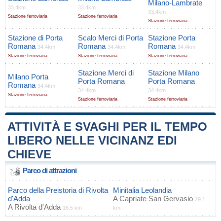
Milano-Lambrate
33.4km
33.4km
33.4km
Stazione ferroviaria
Stazione ferroviaria
Stazione ferroviaria
Stazione di Porta
Scalo Merci di Porta
Stazione Porta
Romana
Romana
Romana
34.4km
34.4km
34.4km
Stazione ferroviaria
Stazione ferroviaria
Stazione ferroviaria
Stazione Merci di
Stazione Milano
Milano Porta
Porta Romana
Porta Romana
Romana
34.4km
34.4km
34.4km
Stazione ferroviaria
Stazione ferroviaria
Stazione ferroviaria
ATTIVITÀ E SVAGHI PER IL TEMPO
LIBERO NELLE VICINANZ EDI
CHIEVE
Parco di attrazioni
Parco della Preistoria di Rivolta
Minitalia Leolandia
d'Adda
A
Capriate San Gervasio
29.1
A
Rivolta d'Adda
16.5 km
km