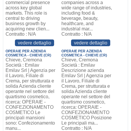
commercial presence
companies across a
across key global
wide range of industries,
markets. This role is
including food &
central to driving
beverage, beauty,
business growth by
healthcare, and
acquiring new clien...
industrial mar...
Contratto : N/A
Contratto : N/A
vedere dettaglio
vedere dettaglio
OPERAIE PER AZIENDA
OPERAIE PER AZIENDA
COSMETICA - CHIEVE (CR)
COSMETICA - CHIEVE (CR)
Chieve, Cremona
Chieve, Cremona
Società : Emilav
Società : Emilav
Emilav Srl | Agenzia per
Descrizione azienda
il Lavoro, Filiale di
Emilav Srl | Agenzia per
Crema, per strutturata e
il Lavoro, Filiale di
solida Azienda cliente
Crema, per strutturata e
operante nel settore del
solida Azienda cliente
quartismo cosmetico,
operante nel settore del
ricerca: OPERAIE -
quartismo cosmetico,
CONFEZIONAMENTO
ricerca: OPERAIE -
COSMETICO Le
CONFEZIONAMENTO
principali mansioni
COSMETICO Posizione
sono: Confezionamento
Le principali ma...
manu...
Contratto : N/A