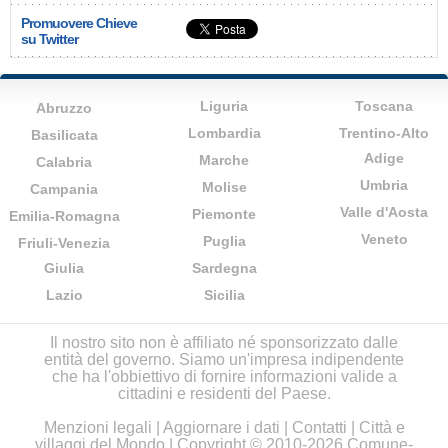
Promuovere Chieve
su Twitter
Liguria
Toscana
Abruzzo
Lombardia
Trentino-Alto
Basilicata
Adige
Marche
Calabria
Umbria
Molise
Campania
Valle d'Aosta
Piemonte
Emilia-Romagna
Veneto
Puglia
Friuli-Venezia
Giulia
Sardegna
Lazio
Sicilia
Il nostro sito non è affiliato né sponsorizzato dalle
entità del governo. Siamo un'impresa indipendente
che ha l'obbiettivo di fornire informazioni valide a
cittadini e residenti del Paese.
Menzioni legali
|
Aggiornare i dati
|
Contatti
|
Città e
villaggi del Mondo
| Copyright © 2010-2026 Comune-