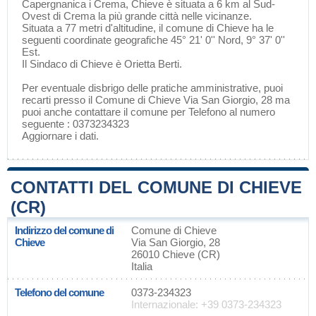
Capergnanica
i
Crema
, Chieve è situata a 6 km al Sud-
Ovest di
Crema
la più grande città nelle vicinanze.
Situata a 77 metri d'altitudine, il comune di Chieve ha le
seguenti coordinate geografiche 45° 21' 0'' Nord, 9° 37' 0''
Est.
Il Sindaco di Chieve è Orietta Berti.
Per eventuale disbrigo delle pratiche amministrative, puoi
recarti presso il Comune di Chieve Via San Giorgio, 28 ma
puoi anche contattare il comune per Telefono al numero
seguente : 0373234323
Aggiornare i dati
.
CONTATTI DEL COMUNE DI CHIEVE
(CR)
Indirizzo del comune di
Comune di Chieve
Chieve
Via San Giorgio, 28
26010 Chieve (CR)
Italia
Telefono del comune
0373-234323
Internazionale: +39 0373-234323