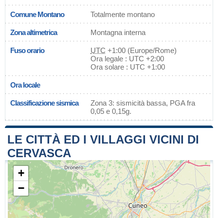
Comune Montano
Totalmente montano
Zona altimetrica
Montagna interna
Fuso orario
UTC
+1:00 (Europe/Rome)
Ora legale : UTC +2:00
Ora solare : UTC +1:00
Ora locale
Classificazione sismica
Zona 3: sismicità bassa, PGA fra
0,05 e 0,15g.
LE CITTÀ ED I VILLAGGI VICINI DI
CERVASCA
+
−