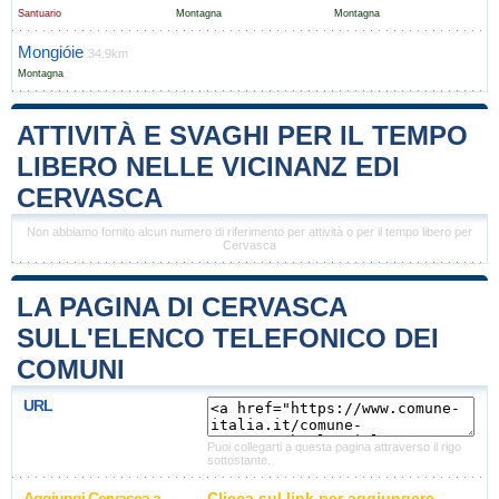
Santuario
Montagna
Montagna
Mongióie
34.9km
Montagna
ATTIVITÀ E SVAGHI PER IL TEMPO
LIBERO NELLE VICINANZ EDI
CERVASCA
Non abbiamo fornito alcun numero di riferimento per attività o per il tempo libero per
Cervasca
LA PAGINA DI CERVASCA
SULL'ELENCO TELEFONICO DEI
COMUNI
URL
Puoi collegarti a questa pagina attraverso il rigo
sottostante.
Aggiungi Cervasca a
Clicca sul link per aggiungere