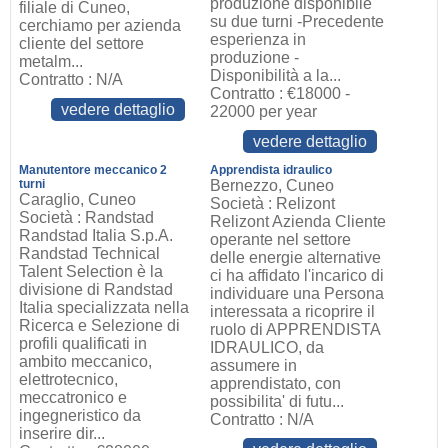
produzione disponibile
filiale di Cuneo,
su due turni -Precedente
cerchiamo per azienda
esperienza in
cliente del settore
produzione -
metalm...
Disponibilità a la...
Contratto : N/A
Contratto : €18000 -
vedere dettaglio
22000 per year
vedere dettaglio
Manutentore meccanico 2
Apprendista idraulico
turni
Bernezzo, Cuneo
Caraglio, Cuneo
Società : Relizont
Società : Randstad
Relizont Azienda Cliente
Randstad Italia S.p.A.
operante nel settore
Randstad Technical
delle energie alternative
Talent Selection è la
ci ha affidato l'incarico di
divisione di Randstad
individuare una Persona
Italia specializzata nella
interessata a ricoprire il
Ricerca e Selezione di
ruolo di APPRENDISTA
profili qualificati in
IDRAULICO, da
ambito meccanico,
assumere in
elettrotecnico,
apprendistato, con
meccatronico e
possibilita' di futu...
ingegneristico da
Contratto : N/A
inserire dir...