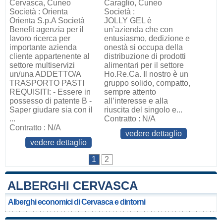
Cervasca, Cuneo
Caraglio, Cuneo
Società : Orienta
Società :
Orienta S.p.A Società
JOLLY GEL è
Benefit agenzia per il
un’azienda che con
lavoro ricerca per
entusiasmo, dedizione e
importante azienda
onestà si occupa della
cliente appartenente al
distribuzione di prodotti
settore multiservizi
alimentari per il settore
un/una ADDETTO/A
Ho.Re.Ca. Il nostro è un
TRASPORTO PASTI
gruppo solido, compatto,
REQUISITI: - Essere in
sempre attento
possesso di patente B -
all’interesse e alla
Saper giudare sia con il
riuscita del singolo e...
...
Contratto : N/A
Contratto : N/A
vedere dettaglio
vedere dettaglio
1
2
ALBERGHI CERVASCA
Alberghi economici di Cervasca e dintorni