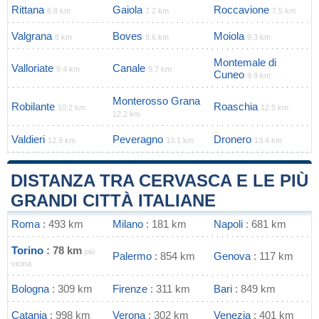
Rittana
Gaiola
Roccavione
6.8 km
7.2 km
7.5 km
Valgrana
Boves
Moiola
8 km
8.6 km
9.3 km
Montemale di
Valloriate
Canale
9.4 km
9.7 km
Cuneo
9.9 km
Monterosso Grana
Robilante
Roaschia
10.2 km
12.5 km
12.2 km
Valdieri
Peveragno
Dronero
12.9 km
13.1 km
13.4 km
DISTANZA TRA CERVASCA E LE PIÙ
GRANDI CITTÀ ITALIANE
Roma
: 493 km
Milano
: 181 km
Napoli
: 681 km
Torino
: 78 km
più
Palermo
: 854 km
Genova
: 117 km
vicina
Bologna
: 309 km
Firenze
: 311 km
Bari
: 849 km
Catania
: 998 km
Verona
: 302 km
Venezia
: 401 km