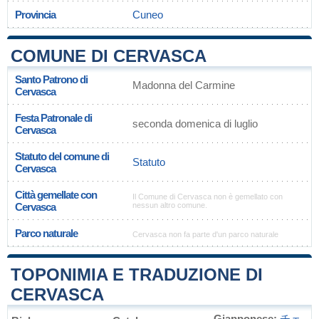
Provincia
Cuneo
COMUNE DI CERVASCA
Santo Patrono di
Madonna del Carmine
Cervasca
Festa Patronale di
seconda domenica di luglio
Cervasca
Statuto del comune di
Statuto
Cervasca
Città gemellate con
Il Comune di Cervasca non è gemellato con
Cervasca
nessun altro comune.
Parco naturale
Cervasca non fa parte d'un parco naturale
TOPONIMIA E TRADUZIONE DI
CERVASCA
Giapponese:
チェ