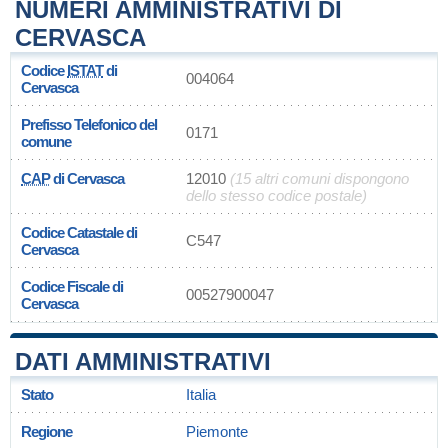
NUMERI AMMINISTRATIVI DI
CERVASCA
Codice
ISTAT
di
004064
Cervasca
Prefisso Telefonico del
0171
comune
CAP
di Cervasca
12010
(15 altri comuni dispongono
dello stesso codice postale)
Codice Catastale di
C547
Cervasca
Codice Fiscale di
00527900047
Cervasca
DATI AMMINISTRATIVI
Stato
Italia
Regione
Piemonte