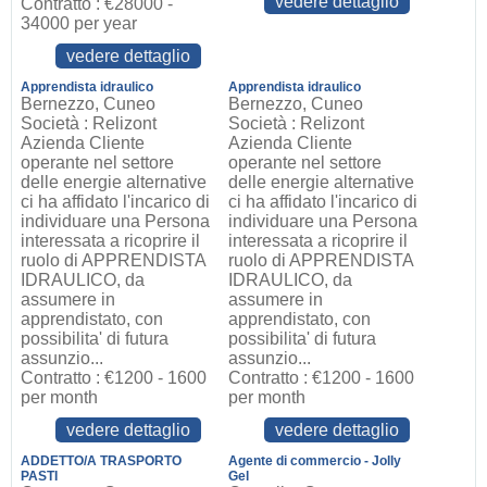
vedere dettaglio
Contratto : €28000 -
34000 per year
vedere dettaglio
Apprendista idraulico
Apprendista idraulico
Bernezzo, Cuneo
Bernezzo, Cuneo
Società : Relizont
Società : Relizont
Azienda Cliente
Azienda Cliente
operante nel settore
operante nel settore
delle energie alternative
delle energie alternative
ci ha affidato l'incarico di
ci ha affidato l'incarico di
individuare una Persona
individuare una Persona
interessata a ricoprire il
interessata a ricoprire il
ruolo di APPRENDISTA
ruolo di APPRENDISTA
IDRAULICO, da
IDRAULICO, da
assumere in
assumere in
apprendistato, con
apprendistato, con
possibilita' di futura
possibilita' di futura
assunzio...
assunzio...
Contratto : €1200 - 1600
Contratto : €1200 - 1600
per month
per month
vedere dettaglio
vedere dettaglio
ADDETTO/A TRASPORTO
Agente di commercio - Jolly
PASTI
Gel