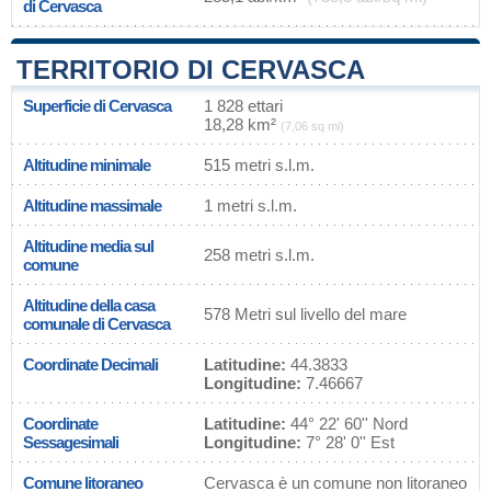
di Cervasca
TERRITORIO DI CERVASCA
Superficie di Cervasca
1 828 ettari
18,28 km²
(7,06 sq mi)
Altitudine minimale
515 metri s.l.m.
Altitudine massimale
1 metri s.l.m.
Altitudine media sul
258 metri s.l.m.
comune
Altitudine della casa
578 Metri sul livello del mare
comunale di Cervasca
Coordinate Decimali
Latitudine:
44.3833
Longitudine:
7.46667
Coordinate
Latitudine:
44° 22' 60'' Nord
Sessagesimali
Longitudine:
7° 28' 0'' Est
Comune litoraneo
Cervasca è un comune non litoraneo