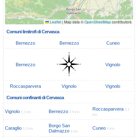
Leaflet
|
Map data ©
OpenStreetMap
contributors
Comuni limitrofi di Cervasca
Bernezzo
Bernezzo
Cuneo
Bernezzo
Vignolo
Roccasparvera
Vignolo
Vignolo
Comuni confinanti di Cervasca
Roccasparvera
5.2
Vignolo
Bernezzo
2.1 km
2.9 km
km
Borgo San
Caraglio
Cuneo
5.2 km
6 km
Dalmazzo
6 km