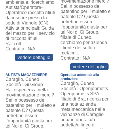
movimentazione merci?
ambientale, ricerchiamo
Sei in possesso del
Autista/Operatore-
patentino per il muletto e
Operatrice raccolta rifiuti
patente C? Questa
da inserire presso la
potrebbe essere
sede di Vignolo (CN).
l’opportunità giusta per
Attività principali: Guida
te! Noi di Gi Group,
del mezzo per il servizio
filiale di Cuneo,
di raccolta rifiuti
cerchiamo per azienda
Raccolt...
cliente del settore
Contratto : N/A
metalm...
vedere dettaglio
Contratto : N/A
vedere dettaglio
AUTISTA MAGAZZINIERE
Operaio/a addetto/a alla
Caraglio, Cuneo
produzione
Caraglio, Cuneo
Società : Gi Group
Società : Openjobmetis
Hai esperienza nella
Openjobmetis SPA,
movimentazione merci?
filiale di Bra, ricerca per
Sei in possesso del
una nota azienda
patentino per il muletto e
metalmeccanica nelle
patente C? Questa
vicinanze di Caraglio
potrebbe essere
una/un operaia/o
l’opportunità giusta per
addetta/o linee di
te! Noi di Gi Group,