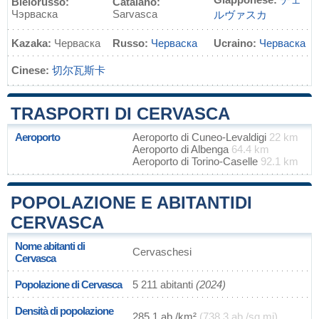
Bielorusso:
Catalano:
Чэрваска
Sarvasca
ルヴァスカ
Kazaka:
Черваска
Russo:
Черваска
Ucraino:
Черваска
Cinese:
切尔瓦斯卡
TRASPORTI DI CERVASCA
Aeroporto
Aeroporto di Cuneo-Levaldigi
22 km
Aeroporto di Albenga
64.4 km
Aeroporto di Torino-Caselle
92.1 km
POPOLAZIONE E ABITANTIDI
CERVASCA
Nome abitanti di
Cervaschesi
Cervasca
Popolazione di Cervasca
5 211 abitanti
(2024)
Densità di popolazione
285,1 ab./km²
(738,3 ab./sq mi)