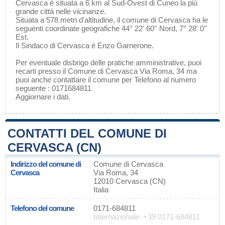
Cervasca è situata a 6 km al Sud-Ovest di
Cuneo
la più
grande città nelle vicinanze.
Situata a 578 metri d'altitudine, il comune di Cervasca ha le
seguenti coordinate geografiche 44° 22' 60'' Nord, 7° 28' 0''
Est.
Il Sindaco di Cervasca è Enzo Garnerone.
Per eventuale disbrigo delle pratiche amministrative, puoi
recarti presso il Comune di Cervasca Via Roma, 34 ma
puoi anche contattare il comune per Telefono al numero
seguente : 0171684811
Aggiornare i dati
.
CONTATTI DEL COMUNE DI
CERVASCA (CN)
Indirizzo del comune di
Comune di Cervasca
Cervasca
Via Roma, 34
12010 Cervasca (CN)
Italia
Telefono del comune
0171-684811
Internazionale: +39 0171-684811