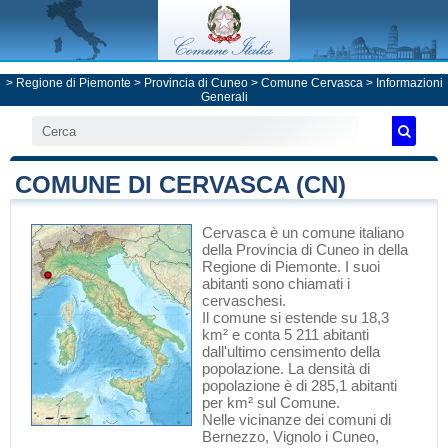
>
Regione di Piemonte
>
Provincia di Cuneo
>
Comune Cervasca
> Informazioni
Generali
COMUNE DI CERVASCA (CN)
Cervasca
è un comune italiano
della Provincia di Cuneo
in
della
Regione di Piemonte
. I suoi
abitanti sono chiamati i
cervaschesi.
Il comune si estende su 18,3
km² e conta 5 211 abitanti
dall'ultimo censimento della
popolazione. La densità di
popolazione è di 285,1 abitanti
per km² sul Comune.
Nelle vicinanze dei comuni di
Bernezzo
,
Vignolo
i
Cuneo
,