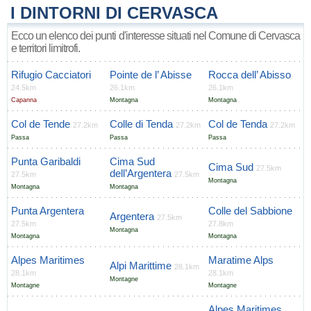
I DINTORNI DI CERVASCA
Ecco un elenco dei punti d'interesse situati nel Comune di Cervasca
e territori limitrofi.
Rifugio Cacciatori
Pointe de l’ Abisse
Rocca dell’ Abisso
24.5km
26.1km
26.1km
Capanna
Montagna
Montagna
Col de Tende
Colle di Tenda
Col de Tenda
27.2km
27.2km
27.2km
Passa
Passa
Passa
Punta Garibaldi
Cima Sud
Cima Sud
27.5km
dell’Argentera
27.5km
27.5km
Montagna
Montagna
Montagna
Punta Argentera
Colle del Sabbione
Argentera
27.5km
27.5km
27.8km
Montagna
Montagna
Montagna
Alpes Maritimes
Maratime Alps
Alpi Marittime
28.1km
28.1km
28.1km
Montagne
Montagne
Montagne
Alpes Maritimes