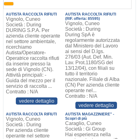
AUTISTA RACCOLTA RIFIUTI
AUTISTA RACCOLTA RIFIUTI
Vignolo, Cuneo
(RIF. offerta: 85595)
Vignolo, Cuneo
Società : During
Società : During
DURING S.P.A. Per
During SpA è
azienda cliente operante
regolarmente autorizzata
nel settore ambientale,
dal Ministero del Lavoro
ricerchiamo
ai sensi del D.lgs.
Autista/Operatore-
276/03 (Aut. Def. Min.
Operatrice raccolta rifiuti
Lav. Prot.1180/SG del
da inserire presso la
13/12/04), con filiali su
sede di Vignolo (CN).
tutto il territorio
Attività principali: -
nazionale. Filiale di Alba
Guida del mezzo per il
(CN) Per azienda cliente
servizio di raccolta ...
operante nel...
Contratto : N/A
Contratto : N/A
vedere dettaglio
vedere dettaglio
AUTISTA RACCOLTA RIFIUTI
AUTISTA MAGAZZINIERE" -
Vignolo, Cuneo
Scopri di più
Caraglio, Cuneo
Società : During
Società : Gi Group
Per azienda cliente
Hai esperienza nella
operante nel settore