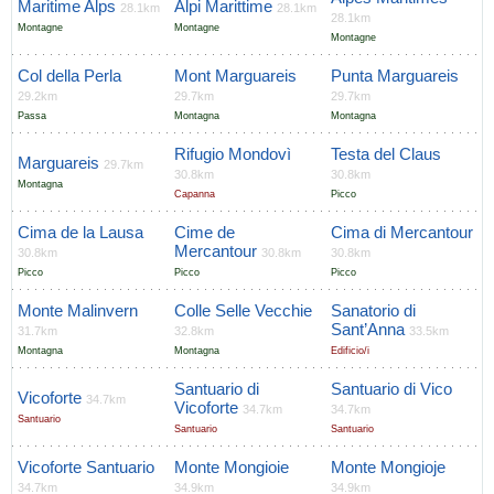
Maritime Alps
Alpi Marittime
28.1km
28.1km
28.1km
Montagne
Montagne
Montagne
Col della Perla
Mont Marguareis
Punta Marguareis
29.2km
29.7km
29.7km
Passa
Montagna
Montagna
Rifugio Mondovì
Testa del Claus
Marguareis
29.7km
30.8km
30.8km
Montagna
Capanna
Picco
Cima de la Lausa
Cime de
Cima di Mercantour
Mercantour
30.8km
30.8km
30.8km
Picco
Picco
Picco
Monte Malinvern
Colle Selle Vecchie
Sanatorio di
Sant’Anna
31.7km
32.8km
33.5km
Montagna
Montagna
Edificio/i
Santuario di
Santuario di Vico
Vicoforte
34.7km
Vicoforte
34.7km
34.7km
Santuario
Santuario
Santuario
Vicoforte Santuario
Monte Mongioie
Monte Mongioje
34.7km
34.9km
34.9km