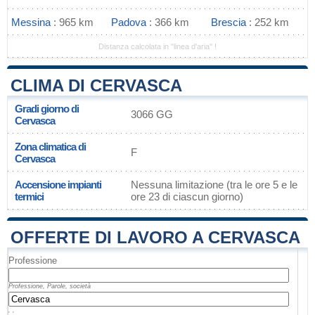
Messina
: 965 km
Padova
: 366 km
Brescia
: 252 km
Distanza calcolata in "linea d'aria" !
CLIMA DI CERVASCA
Gradi giorno di
3066 GG
Cervasca
Zona climatica di
F
Cervasca
Accensione impianti
Nessuna limitazione (tra le ore 5 e le
termici
ore 23 di ciascun giorno)
OFFERTE DI LAVORO A CERVASCA
Professione
Professione, Parole, società
, ,