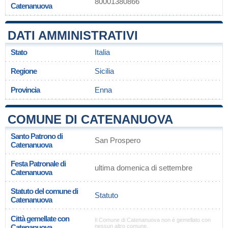
80001380866
Catenanuova
DATI AMMINISTRATIVI
Stato
Italia
Regione
Sicilia
Provincia
Enna
COMUNE DI CATENANUOVA
Santo Patrono di
San Prospero
Catenanuova
Festa Patronale di
ultima domenica di settembre
Catenanuova
Statuto del comune di
Statuto
Catenanuova
Città gemellate con
Il Comune di Catenanuova non è gemellato con
Catenanuova
nessun altro comune.