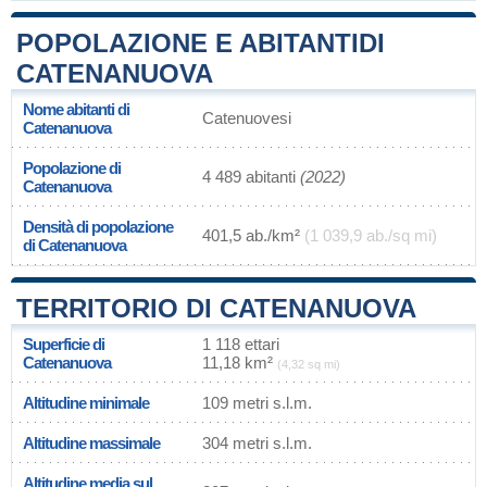
POPOLAZIONE E ABITANTIDI
CATENANUOVA
Nome abitanti di
Catenuovesi
Catenanuova
Popolazione di
4 489 abitanti
(2022)
Catenanuova
Densità di popolazione
401,5 ab./km²
(1 039,9 ab./sq mi)
di Catenanuova
TERRITORIO DI CATENANUOVA
Superficie di
1 118 ettari
Catenanuova
11,18 km²
(4,32 sq mi)
Altitudine minimale
109 metri s.l.m.
Altitudine massimale
304 metri s.l.m.
Altitudine media sul