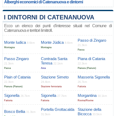
Alberghi economici di Catenanuova e dintorni
I DINTORNI DI CATENANUOVA
Ecco un elenco dei punti d'interesse situati nel Comune di
Catenanuova e territori limitrofi.
Passo di Zingaro
Monte Iudica
Monte Júdica
8.6km
8.6km
21.3km
Montagna
Montagna
Passa
Passo Zingaro
Contrada Santa
Piana di Catania
Teresa
21.3km
22.1km
22.3km
Passa
Area
Pianura (Pianure)
Plain of Catania
Stazione Simeto
Masseria Sigonella
22.3km
24.4km
26.7km
Pianura (Pianure)
Stazione ferroviaria
Fattoria
Sigonella
Sigonella
Morgantina
26.7km
27.7km
30.1km
Fattoria
Fattoria
Rovina/Rovine
Portella Grottacalda
Stazione della
Bosco Bellia
31.3km
Bicocca
31.5km
33.5km