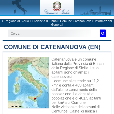
>
Regione di Sicilia
>
Provincia di Enna
>
Comune Catenanuova
> Informazioni
Generali
COMUNE DI CATENANUOVA (EN)
Catenanuova
è un comune
italiano
della Provincia di Enna
in
della Regione di Sicilia
. I suoi
abitanti sono chiamati i
catenuovesi.
Il comune si estende su 11,2
km² e conta 4 489 abitanti
dall'ultimo censimento della
popolazione. La densità di
popolazione è di 401,5 abitanti
per km² sul Comune.
Nelle vicinanze dei comuni di
Centuripe
,
Castel di Iudica
i