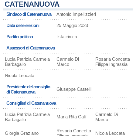
CATENANUOVA
Sindaco di Catenanuova
Antonio Impellizzieri
Data delle elezioni
29 Maggio 2023
Partito politico
lista civica
Assessori di Catenanuova
Lucia Patrizia Carmela
Carmelo Di
Rosaria Concetta
Barbagallo
Marco
Filippa Ingrassia
Nicola Leocata
Presidente del consiglio
Giuseppe Castelli
di Catenanuova
Consiglieri di Catenanuova
Lucia Patrizia Carmela
Carmelo Di
Maria Rita Cali'
Barbagallo
Marco
Rosaria Concetta
Giorgia Graziano
Nicola Leocata
Filippa Ingrassia