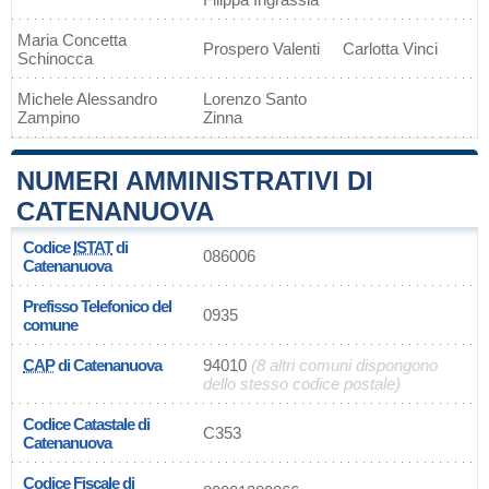
Maria Concetta
Prospero Valenti
Carlotta Vinci
Schinocca
Michele Alessandro
Lorenzo Santo
Zampino
Zinna
NUMERI AMMINISTRATIVI DI
CATENANUOVA
Codice
ISTAT
di
086006
Catenanuova
Prefisso Telefonico del
0935
comune
CAP
di Catenanuova
94010
(8 altri comuni dispongono
dello stesso codice postale)
Codice Catastale di
C353
Catenanuova
Codice Fiscale di