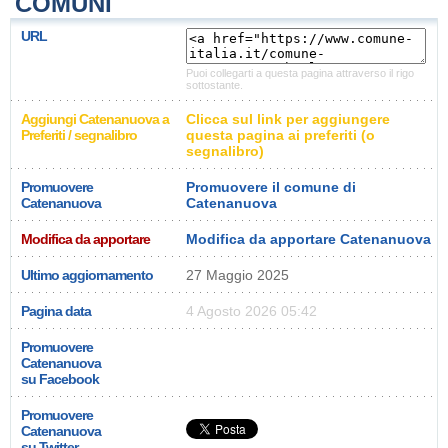
COMUNI
URL
Puoi collegarti a questa pagina attraverso il rigo
sottostante.
Aggiungi Catenanuova a
Clicca sul link per aggiungere
Preferiti / segnalibro
questa pagina ai preferiti (o
segnalibro)
Promuovere
Promuovere il comune di
Catenanuova
Catenanuova
Modifica da apportare
Modifica da apportare Catenanuova
Ultimo aggiornamento
27 Maggio 2025
Pagina data
4 Agosto 2026 05:42
Promuovere
Catenanuova
su Facebook
Promuovere
Catenanuova
su Twitter