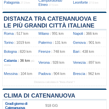
Camporotondo
Palagonia
Leonforte
27.3 km
27.5 km
Etneo
27.5 km
DISTANZA TRA CATENANUOVA E
LE PIÙ GRANDI CITTÀ ITALIANE
Roma
: 517 km
Milano
: 991 km
Napoli
: 366 km
Torino
: 1019 km
Palermo
: 131 km
Genova
: 901 km
Bologna
: 820 km
Firenze
: 748 km
Bari
: 438 km
Catania
: 36 km
più
Verona
: 928 km
Venezia
: 897 km
vicina
Messina
: 104 km
Padova
: 904 km
Brescia
: 962 km
Distanza calcolata in "linea d'aria" !
CLIMA DI CATENANUOVA
Gradi giorno di
918 GG
Catenanuova