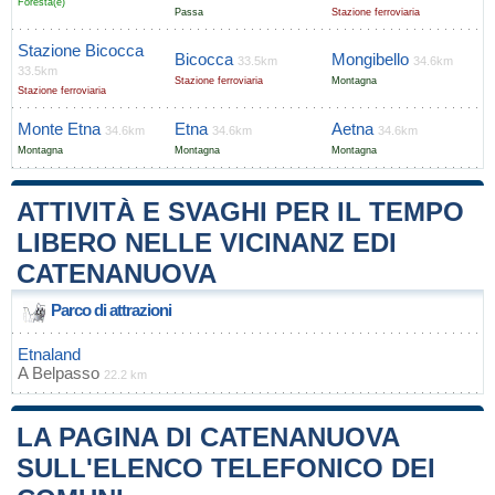
Foresta(e)
Passa
Stazione ferroviaria
Stazione Bicocca
Bicocca
Mongibello
33.5km
34.6km
33.5km
Stazione ferroviaria
Montagna
Stazione ferroviaria
Monte Etna
Etna
Aetna
34.6km
34.6km
34.6km
Montagna
Montagna
Montagna
ATTIVITÀ E SVAGHI PER IL TEMPO
LIBERO NELLE VICINANZ EDI
CATENANUOVA
Parco di attrazioni
Etnaland
A
Belpasso
22.2 km
LA PAGINA DI CATENANUOVA
SULL'ELENCO TELEFONICO DEI