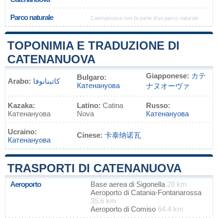
Parco naturale
Catenanuova non fa parte d'un parco naturale
TOPONIMIA E TRADUZIONE DI
CATENANUOVA
Giapponese:
カテ
Bulgaro:
Arabo:
كاتينانوفا
Катенануова
ナヌオーヴァ
Kazaka:
Latino:
Catina
Russo:
Катенануова
Nova
Катенануова
Ucraino:
Cinese:
卡泰纳诺瓦
Катенануова
TRASPORTI DI CATENANUOVA
Aeroporto
Base aerea di Sigonella
28 km
Aeroporto di Catania-Fontanarossa
35.6 km
Aeroporto di Comiso
64.4 km