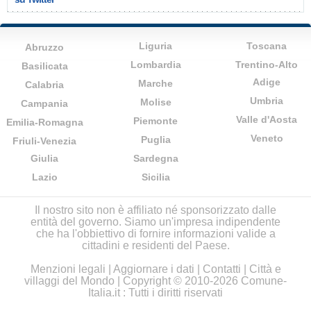
Liguria
Toscana
Abruzzo
Lombardia
Trentino-Alto
Basilicata
Adige
Marche
Calabria
Umbria
Molise
Campania
Valle d'Aosta
Piemonte
Emilia-Romagna
Veneto
Puglia
Friuli-Venezia
Giulia
Sardegna
Lazio
Sicilia
Il nostro sito non è affiliato né sponsorizzato dalle
entità del governo. Siamo un'impresa indipendente
che ha l'obbiettivo di fornire informazioni valide a
cittadini e residenti del Paese.
Menzioni legali
|
Aggiornare i dati
|
Contatti
|
Città e
villaggi del Mondo
| Copyright © 2010-2026 Comune-
Italia.it : Tutti i diritti riservati