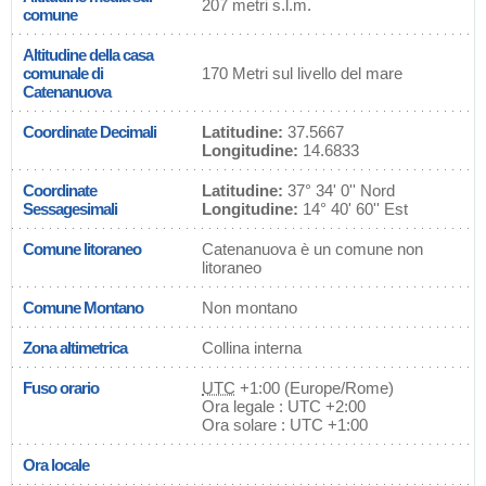
207 metri s.l.m.
comune
Altitudine della casa
comunale di
170 Metri sul livello del mare
Catenanuova
Coordinate Decimali
Latitudine:
37.5667
Longitudine:
14.6833
Coordinate
Latitudine:
37° 34' 0'' Nord
Sessagesimali
Longitudine:
14° 40' 60'' Est
Comune litoraneo
Catenanuova è un comune non
litoraneo
Comune Montano
Non montano
Zona altimetrica
Collina interna
Fuso orario
UTC
+1:00 (Europe/Rome)
Ora legale : UTC +2:00
Ora solare : UTC +1:00
Ora locale