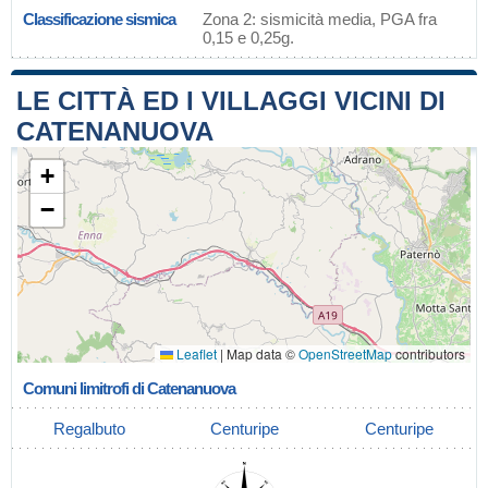
Classificazione sismica
Zona 2: sismicità media, PGA fra
0,15 e 0,25g.
LE CITTÀ ED I VILLAGGI VICINI DI
CATENANUOVA
+
−
Leaflet
|
Map data ©
OpenStreetMap
contributors
Comuni limitrofi di Catenanuova
Regalbuto
Centuripe
Centuripe