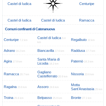
Castel di Iudica
Centuripe
Castel di Iudica
Castel di Iudica
Ramacca
Comuni confinanti di Catenanuova
Castel di Iudica
9.4
Centuripe
Regalbuto
7.2 km
10 km
km
Adrano
Biancavilla
Raddusa
16.2 km
17.6 km
17.7 km
Santa Maria di
Agira
Paternò
17.8 km
18.3 km
Licodia
18.2 km
Gagliano
Ramacca
Nissoria
20.7 km
23.6 km
Castelferrato
20.9 km
Motta
Ragalna
Assoro
23.6 km
24.6 km
Sant'Anastasia
25 km
Troina
Belpasso
Bronte
25.6 km
25.8 km
27.1 km