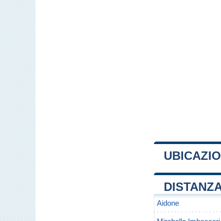
UBICAZI
+
DISTANZA
−
Aidone