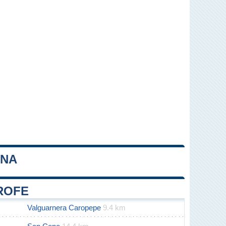
INA
Leaflet
|
Map data ©
OpenStreetMap
contributors
TROFE
Valguarnera Caropepe
9.4 km