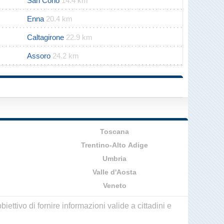
San Cono
14.4 km
Enna
20.4 km
Caltagirone
22.9 km
Assoro
24.2 km
Toscana
Trentino-Alto Adige
Umbria
Valle d'Aosta
Veneto
ettivo di fornire informazioni valide a cittadini e