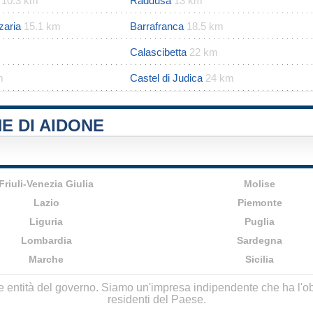
10.3 km
Raddusa
13 km
zaria
15.1 km
Barrafranca
18.5 km
Calascibetta
22 km
m
Castel di Judica
24 km
E DI AIDONE
Friuli-Venezia Giulia
Molise
Lazio
Piemonte
Liguria
Puglia
Lombardia
Sardegna
Marche
Sicilia
lle entità del governo. Siamo un'impresa indipendente che ha l'obbi
residenti del Paese.