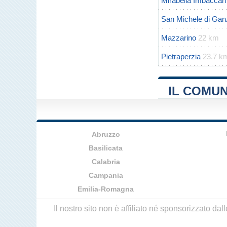
Mirabella Imbaccari
San Michele di Gan
Mazzarino
22 km
Pietraperzia
23.7 k
IL COMUN
Abruzzo
Basilicata
Calabria
Campania
Emilia-Romagna
Il nostro sito non è affiliato né sponsorizzato da