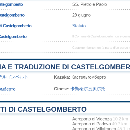
stelgomberto
SS. Pietro e Paolo
Castelgomberto
29 giugno
di Castelgomberto
Statuto
 Castelgomberto
Il Comune di Castelgomberto non è geme
Castelgomberto non fa parte d'un parco 
IA E TRADUZIONE DI CASTELGOMBE
テルゴンベルト
Kazaka:
Кастельгомберто
Cinese:
卡斯泰尔贡贝尔托
омберто
TI DI CASTELGOMBERTO
Aeroporto di Vicenza
10.2 km
Aeroporto di Padova
40.7 km
Aeroporto di Villafranca
45.1 