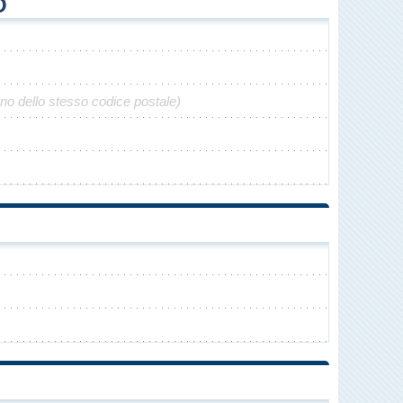
O
ono dello stesso codice postale)