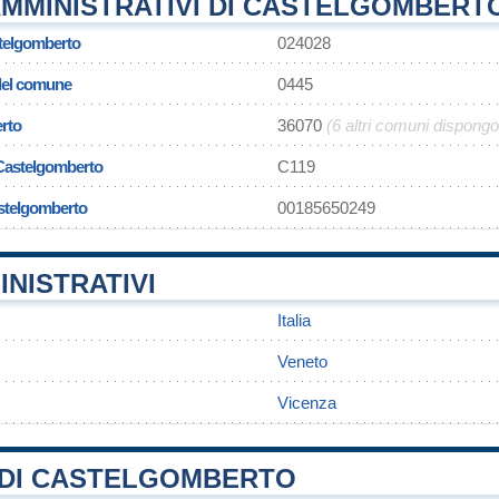
AMMINISTRATIVI DI CASTELGOMBERT
telgomberto
024028
 del comune
0445
rto
36070
(6 altri comuni dispong
 Castelgomberto
C119
astelgomberto
00185650249
INISTRATIVI
Italia
Veneto
Vicenza
DI CASTELGOMBERTO