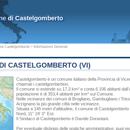
ne
di Castelgomberto
e Castelgomberto
> Informazioni Generali
DI CASTELGOMBERTO (VI)
Castelgomberto
è un comune italiano
della Provincia di Vic
chiamati i castelgombertesi.
Il comune si estende su 17,3 km² e conta 6 106 abitanti dall'
popolazione è di 353,4 abitanti per km² sul Comune.
Nelle vicinanze dei comuni di
Brogliano
,
Gambugliano
i
Triss
Arzignano
la più grande città nelle vicinanze.
Situata a 145 metri d'altitudine, il comune di Castelgomberto
Nord, 11° 24' 0'' Est.
Il Sindaco di Castelgomberto è Davide Dorantani.
Per eventuale disbrigo delle pratiche amministrative, puoi 