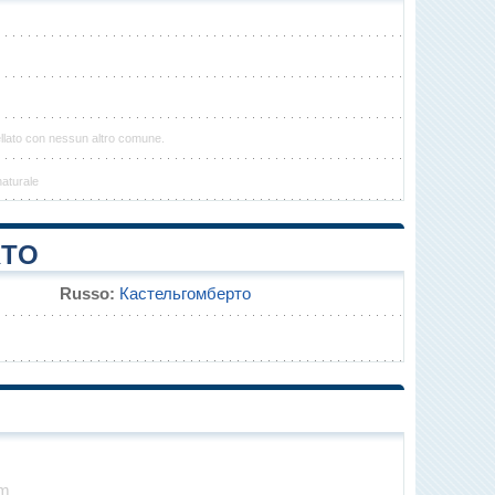
llato con nessun altro comune.
naturale
RTO
Russo:
Кастельгомберто
km