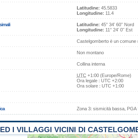
Latitudine:
45.5833
Longitudine:
11.4
simali
Latitudine:
45° 34' 60'' Nord
Longitudine:
11° 24' 0'' Est
Castelgomberto è un comune n
Non montano
Collina interna
UTC
+1:00 (Europe/Rome)
Ora legale : UTC +2:00
Ora solare : UTC +1:00
ica
Zona 3: sismicità bassa, PGA f
 ED I VILLAGGI VICINI DI CASTELGO