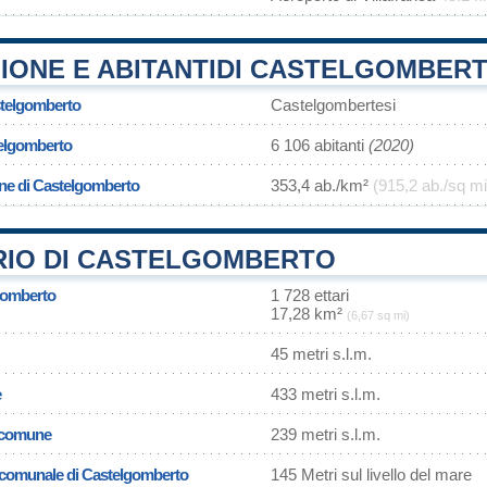
IONE E ABITANTIDI CASTELGOMBER
stelgomberto
Castelgombertesi
telgomberto
6 106 abitanti
(2020)
one di Castelgomberto
353,4 ab./km²
(915,2 ab./sq mi
RIO DI CASTELGOMBERTO
lgomberto
1 728 ettari
17,28 km²
(6,67 sq mi)
45 metri s.l.m.
e
433 metri s.l.m.
l comune
239 metri s.l.m.
a comunale di Castelgomberto
145 Metri sul livello del mare