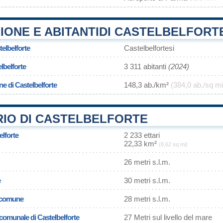
IONE E ABITANTIDI CASTELBELFORT
telbelforte
Castelbelfortesi
lbelforte
3 311 abitanti
(2024)
ne di Castelbelforte
148,3 ab./km²
(384,0 ab./sq mi
RIO DI CASTELBELFORTE
elforte
2 233 ettari
22,33 km²
(8,62 sq mi)
26 metri s.l.m.
e
30 metri s.l.m.
l comune
28 metri s.l.m.
 comunale di Castelbelforte
27 Metri sul livello del mare