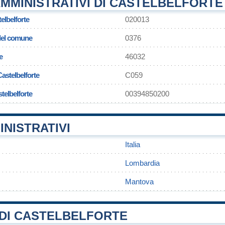
MMINISTRATIVI DI CASTELBELFORTE
elbelforte
020013
 del comune
0376
e
46032
Castelbelforte
C059
telbelforte
00394850200
INISTRATIVI
Italia
Lombardia
Mantova
DI CASTELBELFORTE