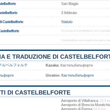
telbelforte
San Biagio
stelbelforte
3 febbraio
i Castelbelforte
Statuto
astelbelforte
Il Comune di Castelbelforte non è gemell
Castelbelforte non fa parte d'un parco na
IA E TRADUZIONE DI CASTELBELFOR
テルベルフォルテ
Kazaka:
Кастельбельфорте
льфорте
Ucraino:
Кастельбельфорте
TI DI CASTELBELFORTE
Aeroporto di Villafranca
19.9 
Aeroporto di Brescia-Montichi
Aeroporto di Parma
63.6 km