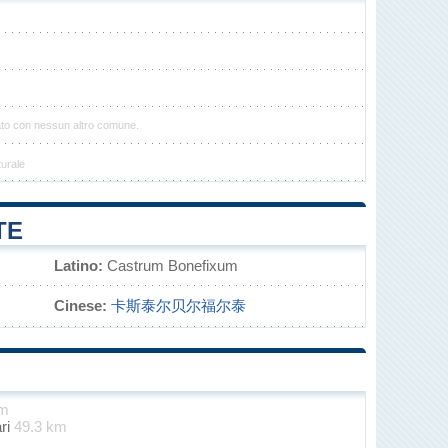
ato con nessun altro comune.
turale
TE
Latino:
Castrum Bonefixum
Cinese:
卡斯泰尔贝尔福尔泰
km
ari
49.3 km