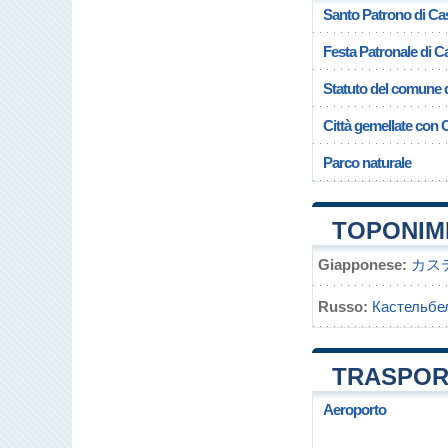
Santo Patrono di Cas
Festa Patronale di Ca
Statuto del comune d
Città gemellate con C
Parco naturale
TOPONIM
Giapponese:
カス
Russo:
Кастельбе
TRASPOR
Aeroporto