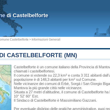
ne
di Castelbelforte
omune Castelbelforte
> Informazioni Generali
DI CASTELBELFORTE (MN)
Castelbelforte
è un comune italiano
della Provincia di Manto
chiamati i castelbelfortesi.
Il comune si estende su 22,3 km² e conta 3 311 abitanti dall'
popolazione è di 148,3 abitanti per km² sul Comune.
Nelle vicinanze dei comuni di
Erbè
,
Sorgà
i
San Giorgio Biga
Mantova
la più grande città nelle vicinanze.
Situata a 27 metri d'altitudine, il comune di Castelbelforte ha
10° 52' 60'' Est.
Il Sindaco di Castelbelforte è Massimiliano Gazzani.
Per eventuale disbrigo delle pratiche amministrative, puoi r