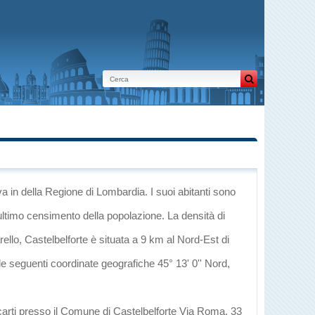
va
in
della Regione di Lombardia
. I suoi abitanti sono
ultimo censimento della popolazione. La densità di
rello
, Castelbelforte è situata a 9 km al Nord-Est di
 le seguenti coordinate geografiche 45° 13' 0'' Nord,
ecarti presso il Comune di Castelbelforte Via Roma, 33