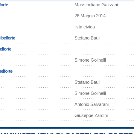
forte
Massimiliano Gazzani
26 Maggio 2014
lista civica
lbelforte
Stefano Bauli
elforte
i
Simone Golinelli
belforte
i
Stefano Bauli
Simone Golinelli
Antonio Salvarani
Giuseppe Zardini