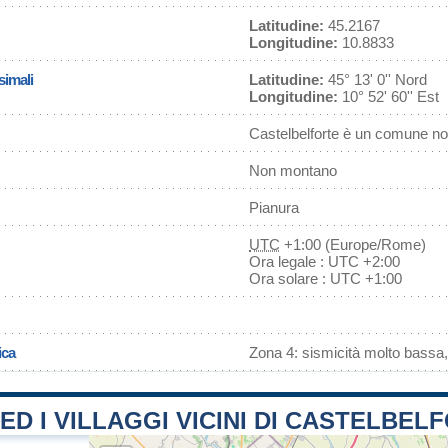
Latitudine:
45.2167
Longitudine:
10.8833
simali
Latitudine:
45° 13' 0'' Nord
Longitudine:
10° 52' 60'' Est
Castelbelforte è un comune no
Non montano
Pianura
UTC
+1:00 (Europe/Rome)
Ora legale : UTC +2:00
Ora solare : UTC +1:00
ica
Zona 4: sismicità molto bassa,
 ED I VILLAGGI VICINI DI CASTELBEL