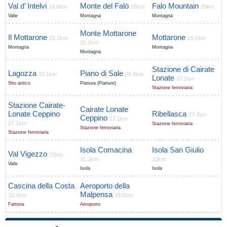
Val d’ Intelvi
Monte del Falò
Falo Mountain
24.6km
25km
25km
Valle
Montagna
Montagna
Monte Mottarone
Il Mottarone
Mottarone
25.2km
25.2km
25.2km
Montagna
Montagna
Montagna
Stazione di Cairate
Lagozza
Piano di Sale
26.1km
26.4km
Lonate
27.1km
Sito antico
Pianura (Pianure)
Stazione ferroviaria
Stazione Cairate-
Cairate Lonate
Lonate Ceppino
Ribellasca
27.3km
Ceppino
27.1km
27.1km
Stazione ferroviaria
Stazione ferroviaria
Stazione ferroviaria
Isola Comacina
Isola San Giulio
Val Vigezzo
29km
31.2km
33km
Valle
Isola
Isola
Cascina della Costa
Aeroporto della
Malpensa
33.4km
33.5km
Fattoria
Aeroporto