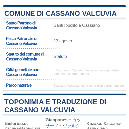
COMUNE DI CASSANO VALCUVIA
Santo Patrono di
Santi Ippolito e Cassiano
Cassano Valcuvia
Festa Patronale di
13 agosto
Cassano Valcuvia
Statuto del comune di
Statuto
Cassano Valcuvia
Città gemellate con
Il Comune di Cassano Valcuvia non è gemellato
Cassano Valcuvia
con nessun altro comune.
Parco naturale
Cassano Valcuvia non fa parte d'un parco naturale
TOPONIMIA E TRADUZIONE DI
CASSANO VALCUVIA
Giapponese:
カッ
Bielorusso:
Kazaka:
Кассано-
サーノ・ヴァルク
Касана-Валькувія
Валькувия