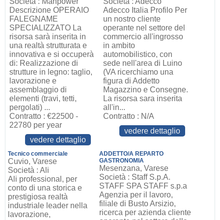
Società : Manpower
Società : Adecco
Descrizione OPERAIO
Adecco Italia Profilo Per
FALEGNAME
un nostro cliente
SPECIALIZZATO La
operante nel settore del
risorsa sarà inserita in
commercio all'ingrosso
una realtà strutturata e
in ambito
innovativa e si occuperà
automobilistico, con
di: Realizzazione di
sede nell'area di Luino
strutture in legno: taglio,
(VA ricerchiamo una
lavorazione e
figura di Addetto
assemblaggio di
Magazzino e Consegne.
elementi (travi, tetti,
La risorsa sara inserita
pergolati) ...
all'in...
Contratto : €22500 -
Contratto : N/A
22780 per year
vedere dettaglio
vedere dettaglio
Tecnico commerciale
ADDETTO/A REPARTO
Cuvio, Varese
GASTRONOMIA
Mesenzana, Varese
Società : Ali
Società : Staff S.p.A.
Ali professional, per
STAFF SPA STAFF s.p.a
conto di una storica e
Agenzia per il lavoro,
prestigiosa realtà
filiale di Busto Arsizio,
industriale leader nella
ricerca per azienda cliente
lavorazione,