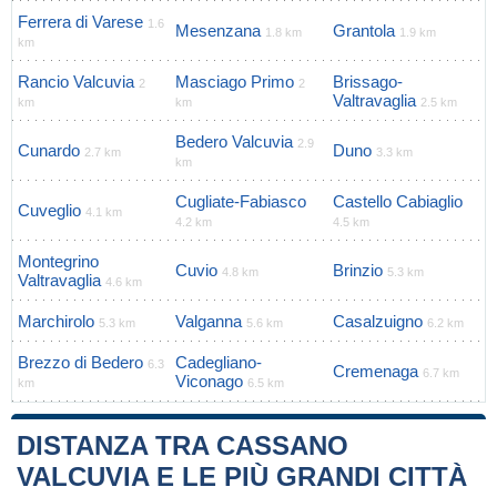
Ferrera di Varese
1.6
Mesenzana
Grantola
1.8 km
1.9 km
km
Rancio Valcuvia
Masciago Primo
Brissago-
2
2
Valtravaglia
km
km
2.5 km
Bedero Valcuvia
2.9
Cunardo
Duno
2.7 km
3.3 km
km
Cugliate-Fabiasco
Castello Cabiaglio
Cuveglio
4.1 km
4.2 km
4.5 km
Montegrino
Cuvio
Brinzio
4.8 km
5.3 km
Valtravaglia
4.6 km
Marchirolo
Valganna
Casalzuigno
5.3 km
5.6 km
6.2 km
Brezzo di Bedero
Cadegliano-
6.3
Cremenaga
6.7 km
Viconago
km
6.5 km
DISTANZA TRA CASSANO
VALCUVIA E LE PIÙ GRANDI CITTÀ