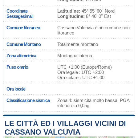
Coordinate
Latitudine:
45° 55' 60'' Nord
Sessagesimali
Longitudine:
8° 46' 0'' Est
Comune litoraneo
Cassano Valcuvia è un comune non
litoraneo
Comune Montano
Totalmente montano
Zona altimetrica
Montagna interna
Fuso orario
UTC
+1:00 (Europe/Rome)
Ora legale : UTC +2:00
Ora solare : UTC +1:00
Ora locale
Classificazione sismica
Zona 4: sismicità molto bassa, PGA
inferiore a 0,05g.
LE CITTÀ ED I VILLAGGI VICINI DI
CASSANO VALCUVIA