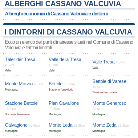
ALBERGHI CASSANO VALCUVIA
Alberghi economici di Cassano Valcuvia e dintorni
I DINTORNI DI CASSANO VALCUVIA
Ecco un elenco dei punti d'interesse situati nel Comune di Cassano
Valcuvia e territori limitrofi.
Täler der Tresa
Valle della Tresa
Valle Tresa
4.5km
4.5km
4.5km
Valle
Valle
Valle
Bettole di Varese
Monte Marzio
Bettole
6.5km
13.5km
13.5km
Montagna
Stazione ferroviaria
Stazione ferroviaria
Stazione Bettole
Pian Cavallone
Monte Generoso
13.5km
20.3km
20.6km
Stazione ferroviaria
Montagna
Montagna
Calvagione
Monte Leda
Monte Zeda
20.6km
22.2km
22.2km
Montagna
Montagna
Montagna