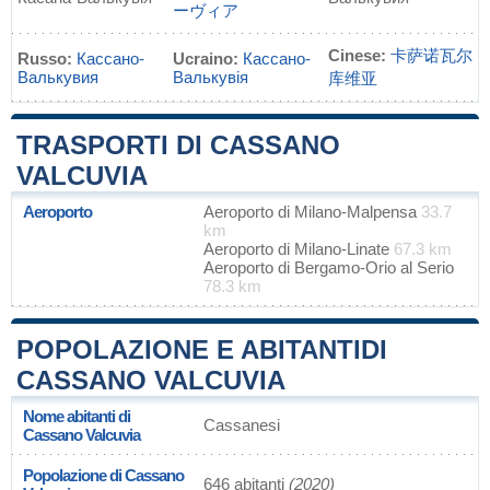
ーヴィア
Cinese:
卡萨诺瓦尔
Russo:
Кассано-
Ucraino:
Кассано-
Валькувия
Валькувія
库维亚
TRASPORTI DI CASSANO
VALCUVIA
Aeroporto
Aeroporto di Milano-Malpensa
33.7
km
Aeroporto di Milano-Linate
67.3 km
Aeroporto di Bergamo-Orio al Serio
78.3 km
POPOLAZIONE E ABITANTIDI
CASSANO VALCUVIA
Nome abitanti di
Cassanesi
Cassano Valcuvia
Popolazione di Cassano
646 abitanti
(2020)