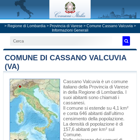
>
Regione di Lombardia
>
Provincia di Varese
>
Comune Cassano Valcuvia
>
Informazioni Generali
COMUNE DI CASSANO VALCUVIA
(VA)
Cassano Valcuvia
è un comune
italiano
della Provincia di Varese
in
della Regione di Lombardia
. I
suoi abitanti sono chiamati i
cassanesi.
Il comune si estende su 4,1 km²
e conta 646 abitanti dall'ultimo
censimento della popolazione.
La densità di popolazione è di
157,6 abitanti per km² sul
Comune.
Nelle vicinanze dei comuni di