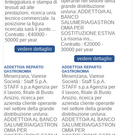
operante nel settore della
tinteggiatura e stampa di
grande distribuzione
tessuti ad alte
un/una: ADDETTO/A AL
prestazioni, ricerca un/a
BANCO
tecnico commerciale. la
SALUMERIA/GASTRON
posizione la figura
OMIA PER
ricercata sarà il punto ...
SOSTITUZIONE ESTIVA
Contratto : €40000 -
La risorsa ins...
50000 per year
Contratto : €20000 -
vedere dettaglio
30000 per year
vedere dettaglio
ADDETTO/A REPARTO
ADDETTO/A REPARTO
GASTRONOMIA
GASTRONOMIA
Mesenzana, Varese
Mesenzana, Varese
Società : Staff S.p.A.
Società : Staff S.p.A.
STAFF s.p.a Agenzia per
STAFF s.p.a Agenzia per
il lavoro, filiale di Busto
il lavoro, filiale di Busto
Arsizio, ricerca per
Arsizio, ricerca per
azienda cliente operante
azienda cliente operante
nel settore della grande
nel settore della grande
distribuzione un/una:
distribuzione un/una:
ADDETTO/A AL BANCO
ADDETTO/A AL BANCO
SALUMERIA/GASTRON
SALUMERIA/GASTRON
OMIA PER
OMIA PER