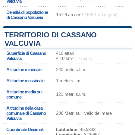
Valcuvia
Densità di popolazione
157,6 ab./km²
(408,1 ab./sq mi)
di Cassano Valcuvia
TERRITORIO DI CASSANO
VALCUVIA
Superficie di Cassano
410 ettari
Valcuvia
4,10 km²
(1,58 sq mi)
Altitudine minimale
240 metri s.l.m.
Altitudine massimale
1 metri s.l.m.
Altitudine media sul
121 metri s.l.m.
comune
Altitudine della casa
comunale di Cassano
296 Metri sul livello del mare
Valcuvia
Coordinate Decimali
Latitudine:
45.9333
Longitudine:
8.76667