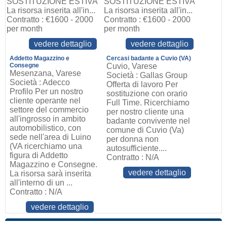
SOSTITUZIONE ESTIVA
SOSTITUZIONE ESTIVA
La risorsa inserita all'in...
La risorsa inserita all'in...
Contratto : €1600 - 2000
Contratto : €1600 - 2000
per month
per month
vedere dettaglio
vedere dettaglio
Addetto Magazzino e
Cercasi badante a Cuvio (VA)
Consegne
Cuvio, Varese
Mesenzana, Varese
Società : Gallas Group
Società : Adecco
Offerta di lavoro Per
Profilo Per un nostro
sostituzione con orario
cliente operante nel
Full Time. Ricerchiamo
settore del commercio
per nostro cliente una
all'ingrosso in ambito
badante convivente nel
automobilistico, con
comune di Cuvio (Va)
sede nell'area di Luino
per donna non
(VA ricerchiamo una
autosufficiente....
figura di Addetto
Contratto : N/A
Magazzino e Consegne.
vedere dettaglio
La risorsa sarà inserita
all'interno di un ...
Contratto : N/A
vedere dettaglio