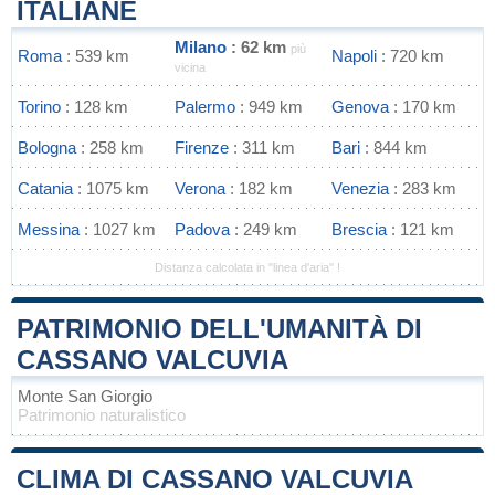
ITALIANE
Milano
: 62 km
più
Roma
: 539 km
Napoli
: 720 km
vicina
Torino
: 128 km
Palermo
: 949 km
Genova
: 170 km
Bologna
: 258 km
Firenze
: 311 km
Bari
: 844 km
Catania
: 1075 km
Verona
: 182 km
Venezia
: 283 km
Messina
: 1027 km
Padova
: 249 km
Brescia
: 121 km
Distanza calcolata in "linea d'aria" !
PATRIMONIO DELL'UMANITÀ DI
CASSANO VALCUVIA
Monte San Giorgio
Patrimonio naturalistico
CLIMA DI CASSANO VALCUVIA