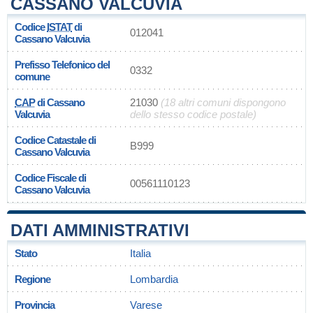
CASSANO VALCUVIA
Codice
ISTAT
di
012041
Cassano Valcuvia
Prefisso Telefonico del
0332
comune
CAP
di Cassano
21030
(18 altri comuni dispongono
Valcuvia
dello stesso codice postale)
Codice Catastale di
B999
Cassano Valcuvia
Codice Fiscale di
00561110123
Cassano Valcuvia
DATI AMMINISTRATIVI
Stato
Italia
Regione
Lombardia
Provincia
Varese