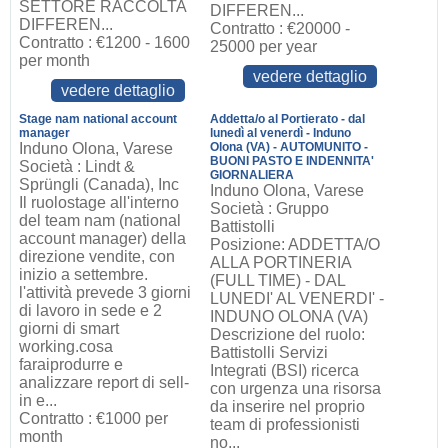
SETTORE RACCOLTA
DIFFEREN...
DIFFEREN...
Contratto : €20000 -
Contratto : €1200 - 1600
25000 per year
per month
vedere dettaglio
vedere dettaglio
Stage nam national account
Addetta/o al Portierato - dal
manager
lunedì al venerdì - Induno
Induno Olona, Varese
Olona (VA) - AUTOMUNITO -
BUONI PASTO E INDENNITA'
Società : Lindt &
GIORNALIERA
Sprüngli (Canada), Inc
Induno Olona, Varese
Il ruolostage all'interno
Società : Gruppo
del team nam (national
Battistolli
account manager) della
Posizione: ADDETTA/O
direzione vendite, con
ALLA PORTINERIA
inizio a settembre.
(FULL TIME) - DAL
l'attività prevede 3 giorni
LUNEDI' AL VENERDI' -
di lavoro in sede e 2
INDUNO OLONA (VA)
giorni di smart
Descrizione del ruolo:
working.cosa
Battistolli Servizi
faraiprodurre e
Integrati (BSI) ricerca
analizzare report di sell-
con urgenza una risorsa
in e...
da inserire nel proprio
Contratto : €1000 per
team di professionisti
month
no...