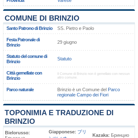
Provincia
Varese
COMUNE DI BRINZIO
Santo Patrono di Brinzio
SS. Pietro e Paolo
Festa Patronale di
29 giugno
Brinzio
Statuto del comune di
Statuto
Brinzio
Città gemellate con
Il Comune di Brinzio non è gemellato con nessun
Brinzio
altro comune.
Parco naturale
Brinzio è un Comune del
Parco
regionale Campo dei Fiori
TOPONIMIA E TRADUZIONE DI
BRINZIO
Giapponese:
ブリ
Bielorusso:
Kazaka:
Бринцио
Брынцыа