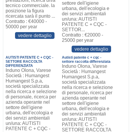
prestazioni, ricerca un/a
settore dell'igiene
tecnico commerciale. la
urbana, dell'ecologia e
posizione la figura
dei servizi ambientali
ricercata sarà il punto ...
un/una: AUTISTI
Contratto : €40000 -
PATENTE C + CQC -
50000 per year
SETTOR...
Contratto : €20000 -
vedere dettaglio
25000 per year
vedere dettaglio
AUTISTI PATENTE C + CQC -
Autisti patente c + cqc -
SETTORE RACCOLTA
settore raccolta differenziata
DIFFERENZIATA
Induno Olona, Varese
Induno Olona, Varese
Società : Humangest
Società : Humangest
Humangest S.p.a,
Humangest S.p.a,
società specializzata
società specializzata
nella ricerca e selezione
nella ricerca e selezione
di personale, ricerca per
di personale, ricerca per
azienda operante nel
azienda operante nel
settore dell'igiene
settore dell'igiene
urbana, dell'ecologia e
urbana, dell'ecologia e
dei servizi ambientali
dei servizi ambientali
un/una: AUTISTI
un/una: AUTISTI
PATENTE C + CQC -
PATENTE C + CQC -
SETTORE RACCOLTA