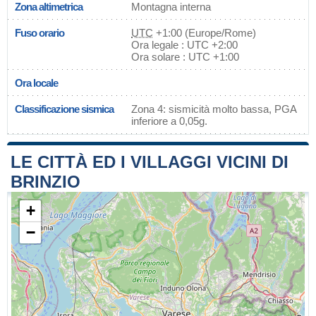
Zona altimetrica
Montagna interna
Fuso orario
UTC
+1:00 (Europe/Rome)
Ora legale : UTC +2:00
Ora solare : UTC +1:00
Ora locale
Classificazione sismica
Zona 4: sismicità molto bassa, PGA
inferiore a 0,05g.
LE CITTÀ ED I VILLAGGI VICINI DI
BRINZIO
+
−