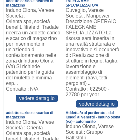
addetto carico e scarico di
FALEGNAME
magazzino
SPECIALIZZATO/A
Induno Olona, Varese
Cuveglio, Varese
Società :
Società : Manpower
Orienta spa, società
Descrizione OPERAIO
benefit. filiale di Tradate
FALEGNAME
ricerca un addetto carico
SPECIALIZZATO La
e scarico di magazzino
risorsa sarà inserita in
per inserimento in
una realtà strutturata e
un'azienda di
innovativa e si occuperà
confezionamento nella
di: Realizzazione di
zona di Induno Olona
strutture in legno: taglio,
(Va) Si richiede
lavorazione e
patentino per la guida
assemblaggio di
del muletto e minima
elementi (travi, tetti,
esp...
pergolati) ...
Contratto : N/A
Contratto : €22500 -
22780 per year
vedere dettaglio
vedere dettaglio
addetto carico e scarico di
Addetta/o al portierato - dal
magazzino
lunedì al venerdì - induno olona
Induno Olona, Varese
(va) - automunito
Induno Olona, Varese
Società : Orienta
Società : Gruppo
Orienta spa, società
Battistolli
benefit. filiale di Tradate