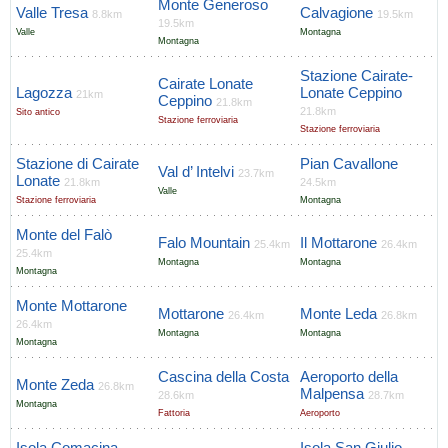
Monte Generoso
Valle Tresa
Calvagione
8.8km
19.5km
19.5km
Valle
Montagna
Montagna
Stazione Cairate-
Cairate Lonate
Lagozza
Lonate Ceppino
21km
Ceppino
21.8km
21.8km
Sito antico
Stazione ferroviaria
Stazione ferroviaria
Stazione di Cairate
Pian Cavallone
Val d’ Intelvi
23.7km
Lonate
21.8km
24.5km
Valle
Stazione ferroviaria
Montagna
Monte del Falò
Falo Mountain
Il Mottarone
25.4km
26.4km
25.4km
Montagna
Montagna
Montagna
Monte Mottarone
Mottarone
Monte Leda
26.4km
26.8km
26.4km
Montagna
Montagna
Montagna
Cascina della Costa
Aeroporto della
Monte Zeda
26.8km
Malpensa
28.6km
28.7km
Montagna
Fattoria
Aeroporto
Isola Comacina
Isola San Giulio