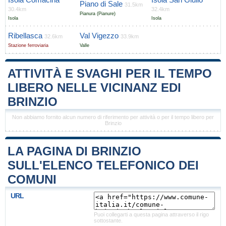
Piano di Sale
31.5km
30.4km
32.4km
Pianura (Pianure)
Isola
Isola
Ribellasca
Val Vigezzo
32.6km
33.9km
Stazione ferroviaria
Valle
ATTIVITÀ E SVAGHI PER IL TEMPO
LIBERO NELLE VICINANZ EDI
BRINZIO
Non abbiamo fornito alcun numero di riferimento per attività o per il tempo libero per
Brinzio
LA PAGINA DI BRINZIO
SULL'ELENCO TELEFONICO DEI
COMUNI
URL
Puoi collegarti a questa pagina attraverso il rigo
sottostante.