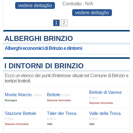
Contratto : N/A
vedere dettaglio
vedere dettaglio
1
2
ALBERGHI BRINZIO
Alberghi economici di Brinzio e dintorni
I DINTORNI DI BRINZIO
Ecco un elenco dei punti d'interesse situati nel Comune di Brinzio e
territori limitrofi.
Bettole di Varese
Monte Marzio
Bettole
6.8km
8.2km
8.2km
Montagna
Stazione ferroviaria
Stazione ferroviaria
Stazione Bettole
Täler der Tresa
Valle della Tresa
8.2km
8.8km
8.8km
Stazione ferroviaria
Valle
Valle