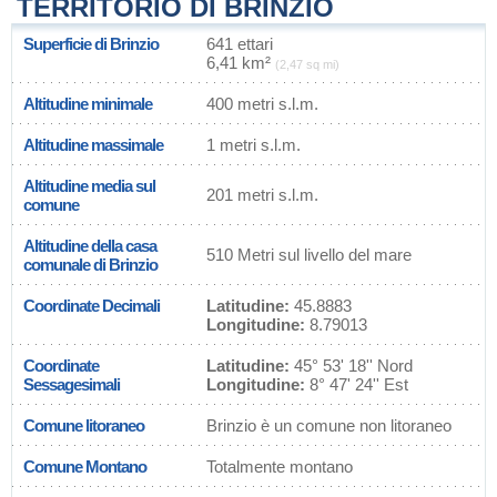
TERRITORIO DI BRINZIO
Superficie di Brinzio
641 ettari
6,41 km²
(2,47 sq mi)
Altitudine minimale
400 metri s.l.m.
Altitudine massimale
1 metri s.l.m.
Altitudine media sul
201 metri s.l.m.
comune
Altitudine della casa
510 Metri sul livello del mare
comunale di Brinzio
Coordinate Decimali
Latitudine:
45.8883
Longitudine:
8.79013
Coordinate
Latitudine:
45° 53' 18'' Nord
Sessagesimali
Longitudine:
8° 47' 24'' Est
Comune litoraneo
Brinzio è un comune non litoraneo
Comune Montano
Totalmente montano