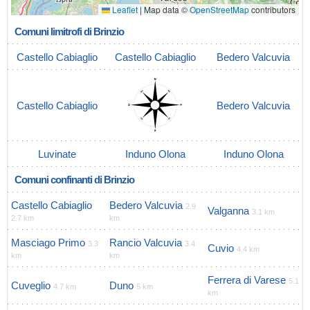
Leaflet
|
Map data ©
OpenStreetMap
contributors
Comuni limitrofi di Brinzio
Castello Cabiaglio
Castello Cabiaglio
Bedero Valcuvia
Castello Cabiaglio
Bedero Valcuvia
Luvinate
Induno Olona
Induno Olona
Comuni confinanti di Brinzio
Castello Cabiaglio
Bedero Valcuvia
2.9
Valganna
3.1 km
2.7 km
km
Masciago Primo
Rancio Valcuvia
3.3
3.4
Cuvio
4.4 km
km
km
Ferrera di Varese
5.1
Cuveglio
Duno
4.7 km
5 km
km