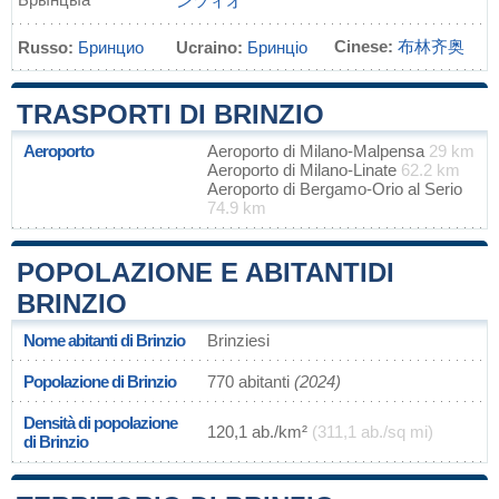
ンツィオ
Cinese:
布林齐奥
Russo:
Бринцио
Ucraino:
Бринціо
TRASPORTI DI BRINZIO
Aeroporto
Aeroporto di Milano-Malpensa
29 km
Aeroporto di Milano-Linate
62.2 km
Aeroporto di Bergamo-Orio al Serio
74.9 km
POPOLAZIONE E ABITANTIDI
BRINZIO
Nome abitanti di Brinzio
Brinziesi
Popolazione di Brinzio
770 abitanti
(2024)
Densità di popolazione
120,1 ab./km²
(311,1 ab./sq mi)
di Brinzio