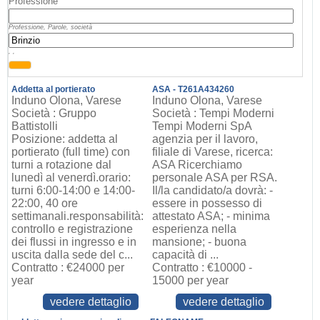
Professione
Professione, Parole, società
, ,
Addetta al portierato
ASA - T261A434260
Induno Olona, Varese
Induno Olona, Varese
Società : Gruppo
Società : Tempi Moderni
Battistolli
Tempi Moderni SpA
Posizione: addetta al
agenzia per il lavoro,
portierato (full time) con
filiale di Varese, ricerca:
turni a rotazione dal
ASA Ricerchiamo
lunedì al venerdì.orario:
personale ASA per RSA.
turni 6:00-14:00 e 14:00-
Il/la candidato/a dovrà: -
22:00, 40 ore
essere in possesso di
settimanali.responsabilità:
attestato ASA; - minima
controllo e registrazione
esperienza nella
dei flussi in ingresso e in
mansione; - buona
uscita dalla sede del c...
capacità di ...
Contratto : €24000 per
Contratto : €10000 -
year
15000 per year
vedere dettaglio
vedere dettaglio