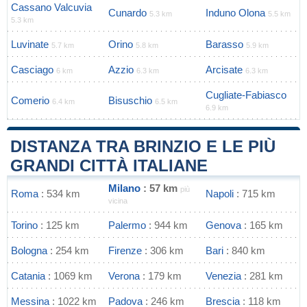
Cassano Valcuvia
Cunardo
Induno Olona
5.3 km
5.5 km
5.3 km
Luvinate
Orino
Barasso
5.7 km
5.8 km
5.9 km
Casciago
Azzio
Arcisate
6 km
6.3 km
6.3 km
Cugliate-Fabiasco
Comerio
Bisuschio
6.4 km
6.5 km
6.9 km
DISTANZA TRA BRINZIO E LE PIÙ
GRANDI CITTÀ ITALIANE
Milano
: 57 km
più
Roma
: 534 km
Napoli
: 715 km
vicina
Torino
: 125 km
Palermo
: 944 km
Genova
: 165 km
Bologna
: 254 km
Firenze
: 306 km
Bari
: 840 km
Catania
: 1069 km
Verona
: 179 km
Venezia
: 281 km
Messina
: 1022 km
Padova
: 246 km
Brescia
: 118 km