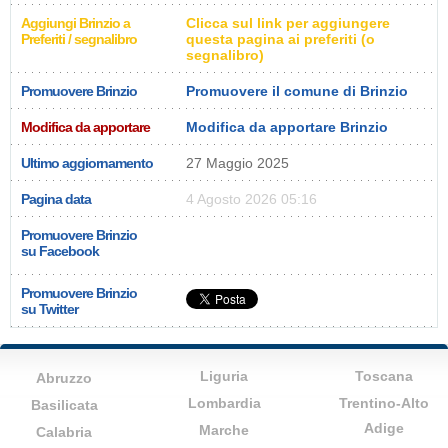
Aggiungi Brinzio a
Clicca sul link per aggiungere
Preferiti / segnalibro
questa pagina ai preferiti (o
segnalibro)
Promuovere Brinzio
Promuovere il comune di Brinzio
Modifica da apportare
Modifica da apportare Brinzio
Ultimo aggiornamento
27 Maggio 2025
Pagina data
4 Agosto 2026 05:16
Promuovere Brinzio
su Facebook
Promuovere Brinzio
su Twitter
Liguria
Toscana
Abruzzo
Lombardia
Trentino-Alto
Basilicata
Adige
Marche
Calabria