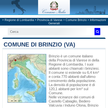
>
Regione di Lombardia
>
Provincia di Varese
>
Comune Brinzio
> Informazioni
Generali
COMUNE DI BRINZIO (VA)
Brinzio
è un comune italiano
della Provincia di Varese
in
della
Regione di Lombardia
. I suoi
abitanti sono chiamati i brinziesi.
Il comune si estende su 6,4 km²
e conta 770 abitanti dall'ultimo
censimento della popolazione.
La densità di popolazione è di
120,1 abitanti per km² sul
Comune.
Nelle vicinanze dei comuni di
Castello Cabiaglio
,
Bedero
Valcuvia
i
Induno Olona
, Brinzio