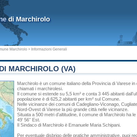
ne
di Marchirolo
mune Marchirolo
> Informazioni Generali
DI MARCHIROLO (VA)
Marchirolo
è un comune italiano
della Provincia di Varese
in
chiamati i marchirolesi.
Il comune si estende su 5,5 km² e conta 3 445 abitanti dall'u
popolazione è di 625,2 abitanti per km² sul Comune.
Nelle vicinanze dei comuni di
Cadegliano-Viconago
,
Cugliat
Nord-Ovest di
Varese
la più grande città nelle vicinanze.
Situata a 500 metri d'altitudine, il comune di Marchirolo ha l
49' 56'' Est.
Il Sindaco di Marchirolo è Emanuele Maria Schipani.
Per eventuale disbrigo delle pratiche amministrative, puoi r