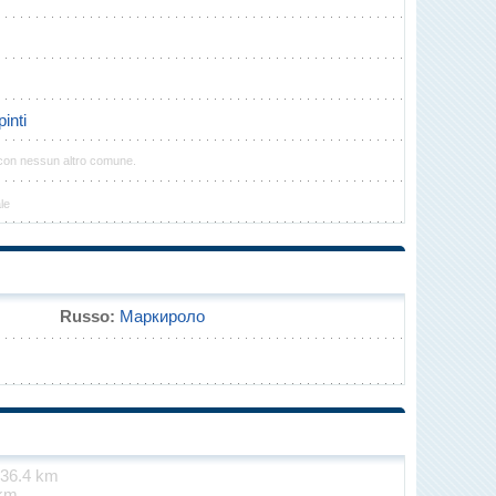
inti
 con nessun altro comune.
le
Russo:
Маркироло
36.4 km
km