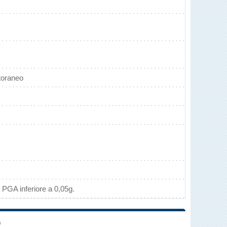
toraneo
 PGA inferiore a 0,05g.
O