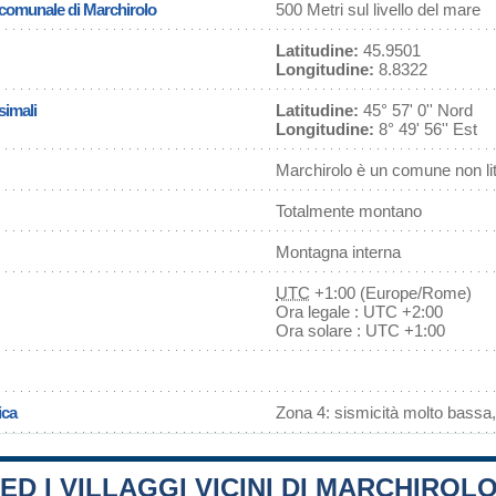
a comunale di Marchirolo
500 Metri sul livello del mare
Latitudine:
45.9501
Longitudine:
8.8322
simali
Latitudine:
45° 57' 0'' Nord
Longitudine:
8° 49' 56'' Est
Marchirolo è un comune non li
Totalmente montano
Montagna interna
UTC
+1:00 (Europe/Rome)
Ora legale : UTC +2:00
Ora solare : UTC +1:00
ica
Zona 4: sismicità molto bassa,
 ED I VILLAGGI VICINI DI MARCHIROL