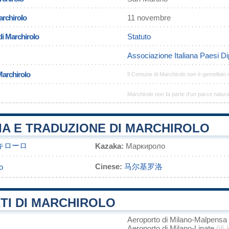
archirolo
11 novembre
di Marchirolo
Statuto
Associazione Italiana Paesi Dip
Marchirolo
Il Comune di Marchirolo non è gemellato
Marchirolo non fa parte d'un parco natura
IA E TRADUZIONE DI MARCHIROLO
キローロ
Kazaka:
Маркироло
Cinese:
马尔基罗洛
о
TI DI MARCHIROLO
Aeroporto di Milano-Malpensa
Aeroporto di Milano-Linate
66 