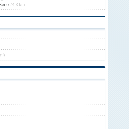
Serio
74.3 km
mi)