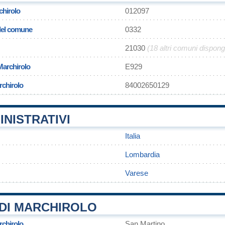
chirolo
012097
 del comune
0332
21030
(18 altri comuni dispon
Marchirolo
E929
rchirolo
84002650129
INISTRATIVI
Italia
Lombardia
Varese
DI MARCHIROLO
rchirolo
San Martino