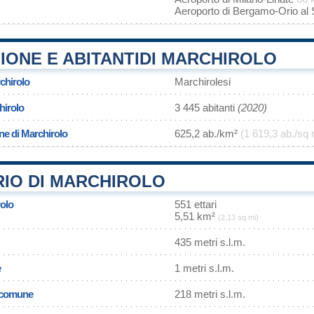
Aeroporto di Bergamo-Orio al 
IONE E ABITANTIDI MARCHIROLO
chirolo
Marchirolesi
hirolo
3 445 abitanti
(2020)
ne di Marchirolo
625,2 ab./km²
(1 619,3 ab./sq 
RIO DI MARCHIROLO
rolo
551 ettari
5,51 km²
(2,13 sq mi)
435 metri s.l.m.
e
1 metri s.l.m.
l comune
218 metri s.l.m.