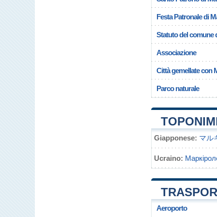
Festa Patronale di M
Statuto del comune 
Associazione
Città gemellate con 
Parco naturale
TOPONIM
Giapponese:
マル
Ucraino:
Маркірол
TRASPOR
Aeroporto