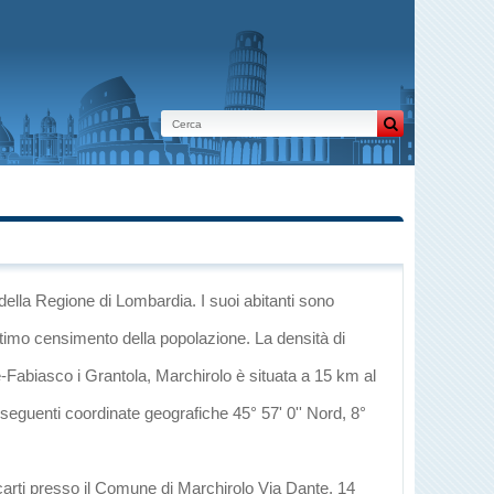
della Regione di Lombardia
. I suoi abitanti sono
ltimo censimento della popolazione. La densità di
e-Fabiasco
i
Grantola
, Marchirolo è situata a 15 km al
e seguenti coordinate geografiche 45° 57' 0'' Nord, 8°
ecarti presso il Comune di Marchirolo Via Dante, 14