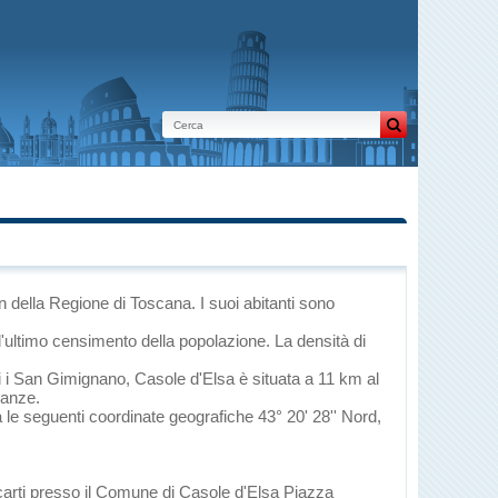
in
della Regione di Toscana
. I suoi abitanti sono
l'ultimo censimento della popolazione. La densità di
i
i
San Gimignano
, Casole d'Elsa è situata a 11 km al
nanze.
a le seguenti coordinate geografiche 43° 20' 28'' Nord,
ecarti presso il Comune di Casole d'Elsa Piazza