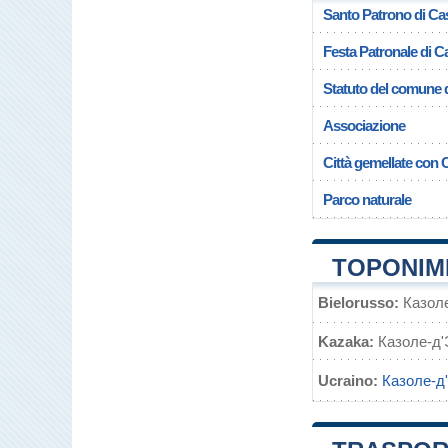
Santo Patrono di Cas
Festa Patronale di C
Statuto del comune d
Associazione
Città gemellate con 
Parco naturale
TOPONIMI
Bielorusso:
Казол
Kazaka:
Казоле-д
Ucraino:
Казоле-д