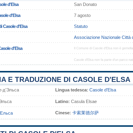
ole d'Elsa
San Donato
asole d'Elsa
7 agosto
i Casole d'Elsa
Statuto
Associazione Nazionale Città 
Casole d'Elsa
Il Comune di Casole d'Elsa non è gemell
Casole d'Elsa non fa parte d'un parco nat
A E TRADUZIONE DI CASOLE D'ELSA
е-д'Эльса
Lingua tedesca:
Casole d’Elsa
'Эльса
Latino:
Casula Elsae
Cinese:
卡索莱德尔萨
'Ельса