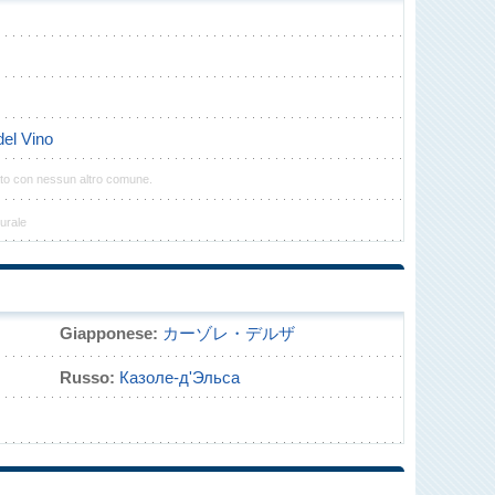
del Vino
ato con nessun altro comune.
urale
Giapponese:
カーゾレ・デルザ
Russo:
Казоле-д'Эльса