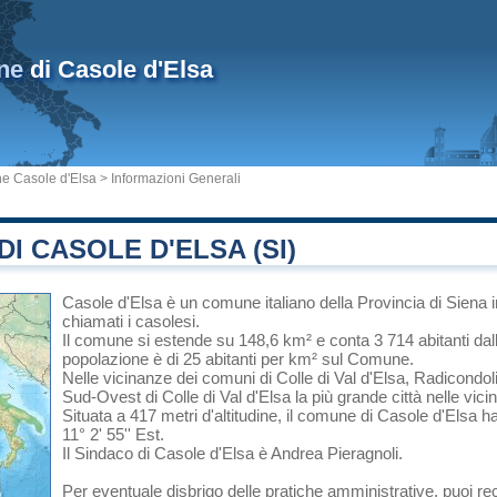
ne
di Casole d'Elsa
 Casole d'Elsa
> Informazioni Generali
I CASOLE D'ELSA (SI)
Casole d'Elsa
è un comune italiano
della Provincia di Siena
chiamati i casolesi.
Il comune si estende su 148,6 km² e conta 3 714 abitanti dal
popolazione è di 25 abitanti per km² sul Comune.
Nelle vicinanze dei comuni di
Colle di Val d'Elsa
,
Radicondol
Sud-Ovest di
Colle di Val d'Elsa
la più grande città nelle vici
Situata a 417 metri d'altitudine, il comune di Casole d'Elsa h
11° 2' 55'' Est.
Il Sindaco di Casole d'Elsa è Andrea Pieragnoli.
Per eventuale disbrigo delle pratiche amministrative, puoi r