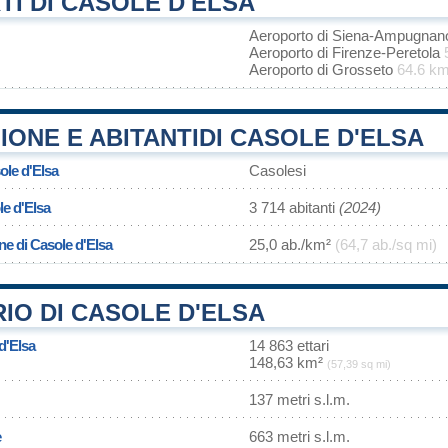
I DI CASOLE D'ELSA
Aeroporto di Siena-Ampugna
Aeroporto di Firenze-Peretola
Aeroporto di Grosseto
64.6 k
ONE E ABITANTIDI CASOLE D'ELSA
ole d'Elsa
Casolesi
e d'Elsa
3 714 abitanti
(2024)
ne di Casole d'Elsa
25,0 ab./km²
(64,7 ab./sq mi)
IO DI CASOLE D'ELSA
d'Elsa
14 863 ettari
148,63 km²
(57,39 sq mi)
137 metri s.l.m.
e
663 metri s.l.m.