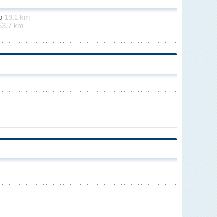
no
19.1 km
53.7 km
m