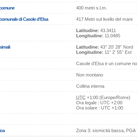
l comune
400 metri s.l.m.
a comunale di Casole d'Elsa
417 Metri sul livello del mare
Latitudine:
43.3411
Longitudine:
11.0485
simali
Latitudine:
43° 20' 28'' Nord
Longitudine:
11° 2' 55'' Est
Casole d'Elsa è un comune non
Non montano
Collina interna
UTC
+1:00 (Europe/Rome)
Ora legale : UTC +2:00
Ora solare : UTC +1:00
ica
Zona 3: sismicità bassa, PGA f