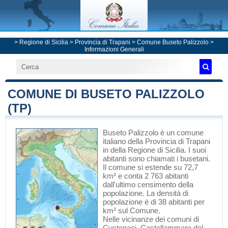
>
Regione di Sicilia
>
Provincia di Trapani
>
Comune Buseto Palizzolo
>
Informazioni Generali
COMUNE DI BUSETO PALIZZOLO
(TP)
Buseto Palizzolo
è un comune
italiano
della Provincia di Trapani
in
della Regione di Sicilia
. I suoi
abitanti sono chiamati i busetani.
Il comune si estende su 72,7
km² e conta 2 763 abitanti
dall'ultimo censimento della
popolazione. La densità di
popolazione è di 38 abitanti per
km² sul Comune.
Nelle vicinanze dei comuni di
Custonaci
,
Castellammare del