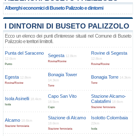
Alberghi economici di Buseto Palizzolo e dintorni
I DINTORNI DI BUSETO PALIZZOLO
Ecco un elenco dei punti d'interesse situati nel Comune di Buseto
Palizzolo e territori limitrofi.
Punta del Saraceno
Rovine di Segesta
Segesta
12.8km
12.6km
12.8km
Rovina/Rovine
Punto
Rovina/Rovine
Bonagia Tower
Egesta
Bonagia Torre
12.8km
14.3km
14.3km
Rovina/Rovine
Torre
Torre
Capo San Vito
Stazione Alcamo-
Isola Asinelli
18.4km
Calatafimi
18.5km
18.6km
Isola
Capo
Stazione ferroviaria
Stazione di Alcamo
Isolotto Colombaia
Alcamo
18.6km
18.6km
22km
Stazione ferroviaria
Stazione ferroviaria
Isola