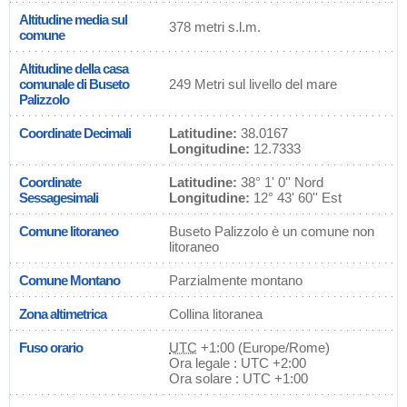
Altitudine media sul
378 metri s.l.m.
comune
Altitudine della casa
comunale di Buseto
249 Metri sul livello del mare
Palizzolo
Coordinate Decimali
Latitudine:
38.0167
Longitudine:
12.7333
Coordinate
Latitudine:
38° 1' 0'' Nord
Sessagesimali
Longitudine:
12° 43' 60'' Est
Comune litoraneo
Buseto Palizzolo è un comune non
litoraneo
Comune Montano
Parzialmente montano
Zona altimetrica
Collina litoranea
Fuso orario
UTC
+1:00 (Europe/Rome)
Ora legale : UTC +2:00
Ora solare : UTC +1:00