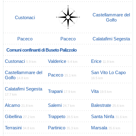
Castellammare del
Custonaci
Golfo
Paceco
Paceco
Calatafimi Segesta
Comuni confinanti di Buseto Palizzolo
Custonaci
Valderice
Erice
5.9 km
9.4 km
11.9 km
Castellammare del
San Vito Lo Capo
Paceco
15.1 km
Golfo
14.8 km
16.5 km
Calatafimi Segesta
Trapani
Vita
17.9 km
19.5 km
17.7 km
Alcamo
Salemi
Balestrate
21.8 km
24.7 km
25.6 km
Gibellina
Trappeto
Santa Ninfa
27.2 km
28.5 km
31.6 km
Terrasini
Partinico
Marsala
34.8 km
35.3 km
35.6 km