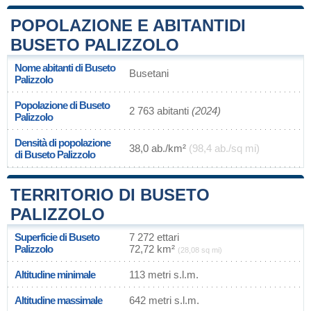
POPOLAZIONE E ABITANTIDI
BUSETO PALIZZOLO
Nome abitanti di Buseto
Busetani
Palizzolo
Popolazione di Buseto
2 763 abitanti
(2024)
Palizzolo
Densità di popolazione
38,0 ab./km²
(98,4 ab./sq mi)
di Buseto Palizzolo
TERRITORIO DI BUSETO
PALIZZOLO
Superficie di Buseto
7 272 ettari
Palizzolo
72,72 km²
(28,08 sq mi)
Altitudine minimale
113 metri s.l.m.
Altitudine massimale
642 metri s.l.m.