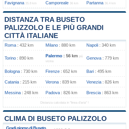
Favignana
Camporeale
Partanna
35.8 km
36 km
36.4 km
DISTANZA TRA BUSETO
PALIZZOLO E LE PIÙ GRANDI
CITTÀ ITALIANE
Roma
: 432 km
Milano
: 880 km
Napoli
: 340 km
Palermo
: 56 km
più
Torino
: 890 km
Genova
: 779 km
vicina
Bologna
: 730 km
Firenze
: 652 km
Bari
: 495 km
Catania
: 215 km
Verona
: 839 km
Venezia
: 826 km
Messina
: 248 km
Padova
: 826 km
Brescia
: 863 km
Distanza calcolata in "linea d'aria" !
CLIMA DI BUSETO PALIZZOLO
Gradi giorno di Buseto