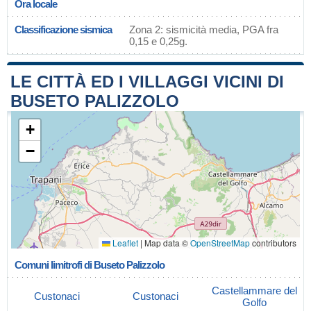
Ora locale
Classificazione sismica
Zona 2: sismicità media, PGA fra
0,15 e 0,25g.
LE CITTÀ ED I VILLAGGI VICINI DI
BUSETO PALIZZOLO
+
−
Leaflet
|
Map data ©
OpenStreetMap
contributors
Comuni limitrofi di Buseto Palizzolo
Castellammare del
Custonaci
Custonaci
Golfo