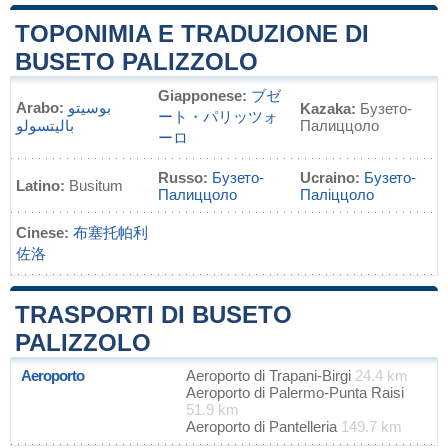
TOPONIMIA E TRADUZIONE DI
BUSETO PALIZZOLO
Giapponese:
ブゼ
Arabo:
بوسيتو
Kazaka:
Бузето-
ート・パリッツォ
باليتسولو
Палиццоло
ーロ
Russo:
Бузето-
Ucraino:
Бузето-
Latino:
Busitum
Палиццоло
Паліццоло
Cinese:
布塞托帕利
佐洛
TRASPORTI DI BUSETO
PALIZZOLO
Aeroporto
Aeroporto di Trapani-Birgi
24.4 km
Aeroporto di Palermo-Punta Raisi
51.9 km
Aeroporto di Pantelleria
149.7 km