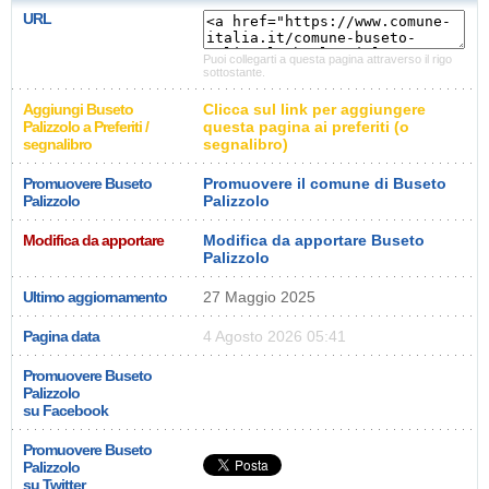
URL
Puoi collegarti a questa pagina attraverso il rigo
sottostante.
Aggiungi Buseto
Clicca sul link per aggiungere
Palizzolo a Preferiti /
questa pagina ai preferiti (o
segnalibro
segnalibro)
Promuovere Buseto
Promuovere il comune di Buseto
Palizzolo
Palizzolo
Modifica da apportare
Modifica da apportare Buseto
Palizzolo
Ultimo aggiornamento
27 Maggio 2025
Pagina data
4 Agosto 2026 05:41
Promuovere Buseto
Palizzolo
su Facebook
Promuovere Buseto
Palizzolo
su Twitter