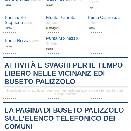
30.6km
Isola
Capo
Capo
Punta dello
Monte Palmeto
Punta Calarossa
Stagnone
31km
32.6km
34km
Punto
Montagna
Punto
Punta Molinazzo
Punta Rossa
34km
34.9km
Punto
Punto
ATTIVITÀ E SVAGHI PER IL TEMPO
LIBERO NELLE VICINANZ EDI
BUSETO PALIZZOLO
Non abbiamo fornito alcun numero di riferimento per attività o per il tempo libero per
Buseto Palizzolo
LA PAGINA DI BUSETO PALIZZOLO
SULL'ELENCO TELEFONICO DEI
COMUNI