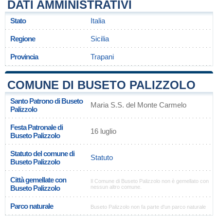
DATI AMMINISTRATIVI
Stato
Italia
Regione
Sicilia
Provincia
Trapani
COMUNE DI BUSETO PALIZZOLO
Santo Patrono di Buseto
Maria S.S. del Monte Carmelo
Palizzolo
Festa Patronale di
16 luglio
Buseto Palizzolo
Statuto del comune di
Statuto
Buseto Palizzolo
Città gemellate con
Il Comune di Buseto Palizzolo non è gemellato con
Buseto Palizzolo
nessun altro comune.
Parco naturale
Buseto Palizzolo non fa parte d'un parco naturale