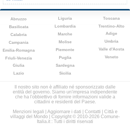
Liguria
Toscana
Abruzzo
Lombardia
Trentino-Alto
Basilicata
Adige
Marche
Calabria
Umbria
Molise
Campania
Valle d'Aosta
Piemonte
Emilia-Romagna
Veneto
Puglia
Friuli-Venezia
Giulia
Sardegna
Lazio
Sicilia
Il nostro sito non è affiliato né sponsorizzato dalle
entità del governo. Siamo un'impresa indipendente
che ha l'obbiettivo di fornire informazioni valide a
cittadini e residenti del Paese.
Menzioni legali
|
Aggiornare i dati
|
Contatti
|
Città e
villaggi del Mondo
| Copyright © 2010-2026 Comune-
Italia.it : Tutti i diritti riservati