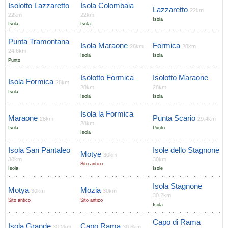
Isolotto Lazzaretto
Isola Colombaia
Lazzaretto
22km
22km
22km
Isola
Isola
Isola
Punta Tramontana
Isola Maraone
Formica
28km
28km
24.6km
Isola
Isola
Punto
Isolotto Formica
Isolotto Maraone
Isola Formica
28km
28km
28km
Isola
Isola
Isola
Isola la Formica
Maraone
Punta Scario
28km
29.4km
28km
Isola
Punto
Isola
Isola San Pantaleo
Isole dello Stagnone
Motye
30km
30km
30km
Sito antico
Isola
Isole
Isola Stagnone
Motya
Mozia
30km
30km
30.2km
Sito antico
Sito antico
Isola
Capo di Rama
Isola Grande
Capo Rama
30.2km
30.6km