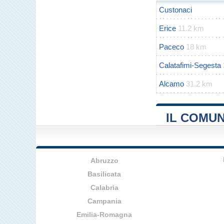
Custonaci
Erice
11.2 km
Paceco
18 km
Calatafimi-Segesta
Alcamo
31.2 km
IL COMUN
Abruzzo
Basilicata
Calabria
Campania
Emilia-Romagna