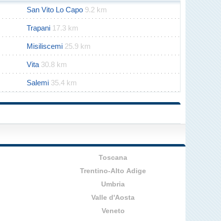
San Vito Lo Capo
9.2 km
Trapani
17.3 km
Misiliscemi
25.9 km
Vita
30.8 km
Salemi
35.4 km
Toscana
Trentino-Alto Adige
Umbria
Valle d'Aosta
Veneto