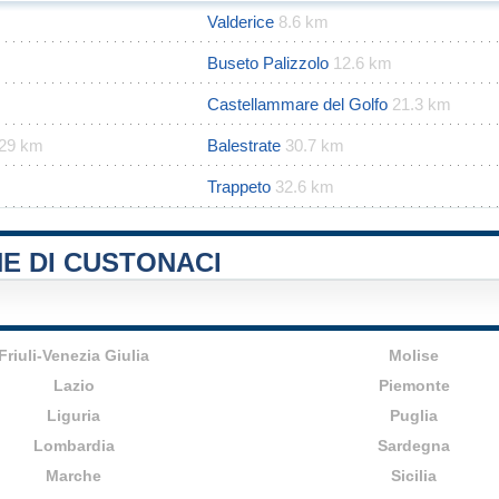
Valderice
8.6 km
Buseto Palizzolo
12.6 km
Castellammare del Golfo
21.3 km
29 km
Balestrate
30.7 km
Trappeto
32.6 km
E DI CUSTONACI
Friuli-Venezia Giulia
Molise
Lazio
Piemonte
Liguria
Puglia
Lombardia
Sardegna
Marche
Sicilia