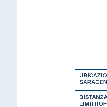
UBICAZIO
SARACE
+
DISTANZA
−
LIMITRO