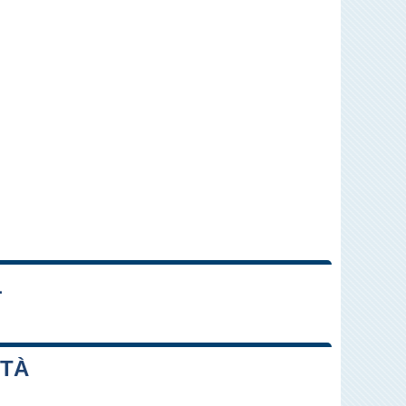
L
Leaflet
|
Map data ©
OpenStreetMap
contributors
TTÀ