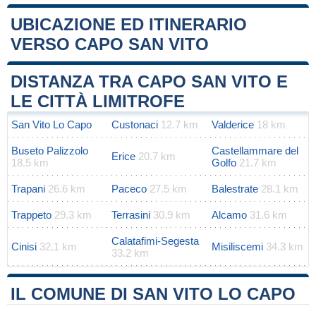
UBICAZIONE ED ITINERARIO
VERSO CAPO SAN VITO
Leaflet
|
Map data ©
OpenStreetMap
contributors
+
DISTANZA TRA CAPO SAN VITO E
−
LE CITTÀ LIMITROFE
San Vito Lo Capo
Custonaci
12.7 km
Valderice
18 km
Buseto Palizzolo
Castellammare del
Erice
20.7 km
18.5 km
Golfo
21.7 km
Trapani
26.6 km
Paceco
27.5 km
Balestrate
28.1 km
Trappeto
29.3 km
Terrasini
30.9 km
Alcamo
31.6 km
Calatafimi-Segesta
Cinisi
32.1 km
Misiliscemi
34.3 km
33.2 km
IL COMUNE DI SAN VITO LO CAPO