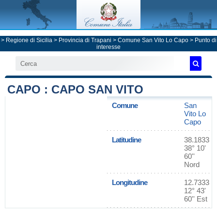
>
Regione di Sicilia
>
Provincia di Trapani
>
Comune San Vito Lo Capo
> Punto di
interesse
CAPO : CAPO SAN VITO
Comune
San
Vito Lo
Capo
Latitudine
38.1833
38° 10'
60''
Nord
Longitudine
12.7333
12° 43'
60'' Est