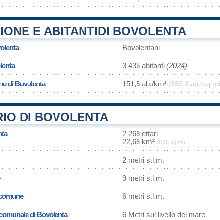
IONE E ABITANTIDI BOVOLENTA
volenta
Bovolentani
lenta
3 435 abitanti
(2024)
ne di Bovolenta
151,5 ab./km²
(392,3 ab./sq mi
RIO DI BOVOLENTA
nta
2 268 ettari
22,68 km²
(8,76 sq mi)
2 metri s.l.m.
e
9 metri s.l.m.
l comune
6 metri s.l.m.
a comunale di Bovolenta
6 Metri sul livello del mare