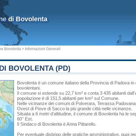
ne
di Bovolenta
e Bovolenta
> Informazioni Generali
I BOVOLENTA (PD)
Bovolenta
è un comune italiano
della Provincia di Padova
in
bovolentani.
Il comune si estende su 22,7 km² e conta 3 435 abitanti dall'
popolazione è di 151,5 abitanti per km² sul Comune.
Nelle vicinanze dei comuni di
Polverara
,
Terrassa Padovana
Ovest di
Piove di Sacco
la più grande città nelle vicinanze.
Situata a 6 metri d'altitudine, il comune di Bovolenta ha le se
60'' Est.
Il Sindaco di Bovolenta è Anna Pittarello.
Per eventuale disbrigo delle pratiche amministrative, puoi r