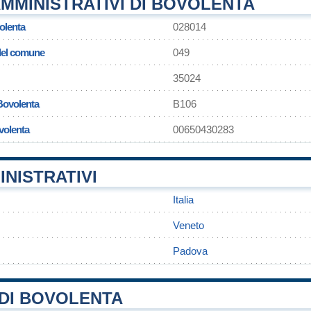
MMINISTRATIVI DI BOVOLENTA
olenta
028014
 del comune
049
35024
Bovolenta
B106
volenta
00650430283
INISTRATIVI
Italia
Veneto
Padova
DI BOVOLENTA