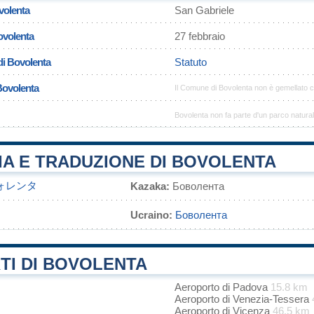
volenta
San Gabriele
ovolenta
27 febbraio
di Bovolenta
Statuto
Bovolenta
Il Comune di Bovolenta non è gemellato 
Bovolenta non fa parte d'un parco natura
IA E TRADUZIONE DI BOVOLENTA
ォレンタ
Kazaka:
Боволента
Ucraino:
Боволента
TI DI BOVOLENTA
Aeroporto di Padova
15.8 km
Aeroporto di Venezia-Tessera
Aeroporto di Vicenza
46.5 km