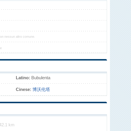
con nessun altro comune.
le
Latino:
Bubulenta
Cinese:
博沃伦塔
42.1 km