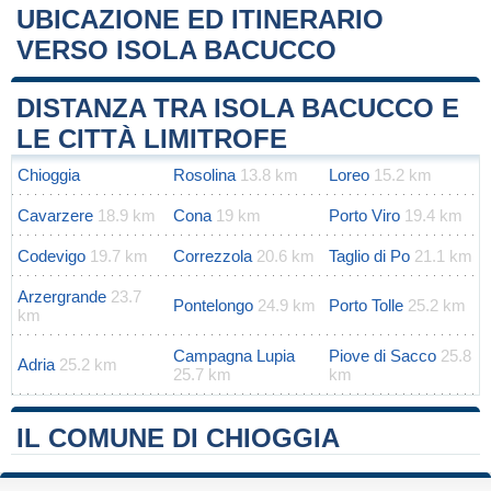
UBICAZIONE ED ITINERARIO
VERSO ISOLA BACUCCO
Leaflet
|
Map data ©
OpenStreetMap
contributors
+
DISTANZA TRA ISOLA BACUCCO E
−
LE CITTÀ LIMITROFE
Chioggia
Rosolina
13.8 km
Loreo
15.2 km
Cavarzere
18.9 km
Cona
19 km
Porto Viro
19.4 km
Codevigo
19.7 km
Correzzola
20.6 km
Taglio di Po
21.1 km
Arzergrande
23.7
Pontelongo
24.9 km
Porto Tolle
25.2 km
km
Campagna Lupia
Piove di Sacco
25.8
Adria
25.2 km
25.7 km
km
IL COMUNE DI CHIOGGIA