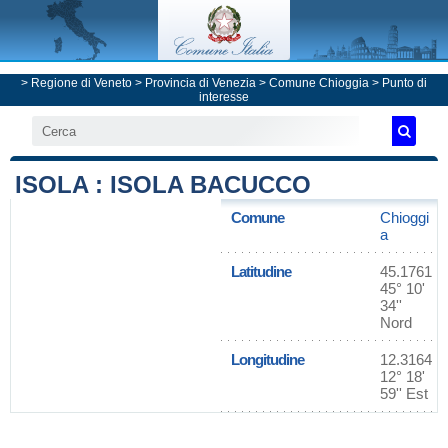
>
Regione di Veneto
>
Provincia di Venezia
>
Comune Chioggia
> Punto di
interesse
ISOLA : ISOLA BACUCCO
Comune
Chioggi
a
Latitudine
45.1761
45° 10'
34''
Nord
Longitudine
12.3164
12° 18'
59'' Est