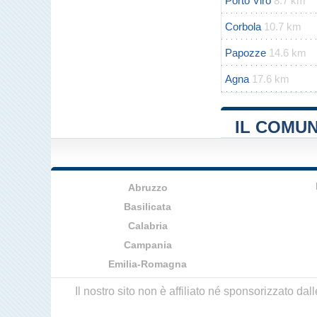
Porto Viro
8.7 km
Corbola
10.7 km
Papozze
14.6 km
Agna
17.6 km
IL COMUN
Abruzzo
Basilicata
Calabria
Campania
Emilia-Romagna
Il nostro sito non è affiliato né sponsorizzato da