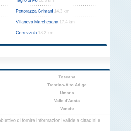
Taglio di Po
10.3 km
Pettorazza Grimani
14.3 km
Villanova Marchesana
17.4 km
Correzzola
18.2 km
Toscana
Trentino-Alto Adige
Umbria
Valle d'Aosta
Veneto
ettivo di fornire informazioni valide a cittadini e