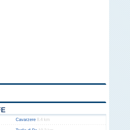
Leaflet
|
Map data ©
OpenStreetMap
contributors
FE
Cavarzere
8.4 km