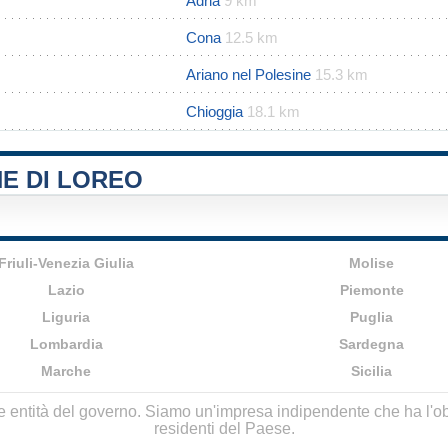
Adria
9 km
Cona
12.5 km
Ariano nel Polesine
15.3 km
Chioggia
18.1 km
E DI LOREO
Friuli-Venezia Giulia
Molise
Lazio
Piemonte
Liguria
Puglia
Lombardia
Sardegna
Marche
Sicilia
lle entità del governo. Siamo un'impresa indipendente che ha l'obbi
residenti del Paese.