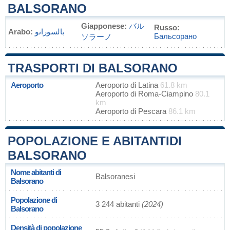
BALSORANO
Giapponese:
バル
Russo:
Arabo:
بالسورانو
Бальсорано
ソラーノ
TRASPORTI DI BALSORANO
Aeroporto
Aeroporto di Latina
61.8 km
Aeroporto di Roma-Ciampino
80.1
km
Aeroporto di Pescara
86.1 km
POPOLAZIONE E ABITANTIDI
BALSORANO
Nome abitanti di
Balsoranesi
Balsorano
Popolazione di
3 244 abitanti
(2024)
Balsorano
Densità di popolazione