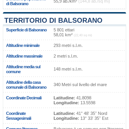
55,9 ab./km²
(144,8 ab./sq mi)
di Balsorano
TERRITORIO DI BALSORANO
Superficie di Balsorano
5 801 ettari
58,01 km²
(22,40 sq mi)
Altitudine minimale
293 metri s.l.m.
Altitudine massimale
2 metri s.l.m.
Altitudine media sul
148 metri s.l.m.
comune
Altitudine della casa
340 Metri sul livello del mare
comunale di Balsorano
Coordinate Decimali
Latitudine:
41.8098
Longitudine:
13.5598
Coordinate
Latitudine:
41° 48' 35'' Nord
Sessagesimali
Longitudine:
13° 33' 35'' Est
Comune litoraneo
Balsorano è un comune non litoraneo