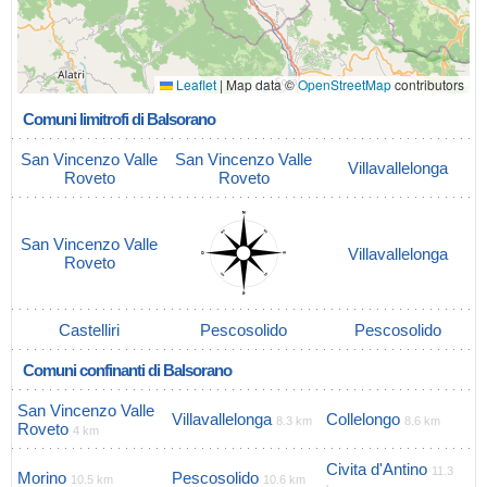
Leaflet
|
Map data ©
OpenStreetMap
contributors
Comuni limitrofi di Balsorano
San Vincenzo Valle
San Vincenzo Valle
Villavallelonga
Roveto
Roveto
San Vincenzo Valle
Villavallelonga
Roveto
Castelliri
Pescosolido
Pescosolido
Comuni confinanti di Balsorano
San Vincenzo Valle
Villavallelonga
Collelongo
8.3 km
8.6 km
Roveto
4 km
Civita d'Antino
11.3
Morino
Pescosolido
10.5 km
10.6 km