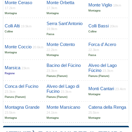
Monte Ceraso
Monte Orbetta
Monte Viglio
18km
17.2km
17.3km
Montagna
Montagna
Montagna
Serra Sant’Antonio
Colli Alti
Colli Bassi
19.9km
20km
19.9km
Colline
Colline
Passa
Monte Cotento
Forca d’ Acero
Monte Coccio
20.6km
22.2km
22.3km
Montagna
Montagna
Passa
Bacino del Fúcino
Alveo del Lago
Marsica
23km
Fúcino
23.3km
23.3km
Regione
Pianura (Pianure)
Pianura (Pianure)
Conca del Fucino
Alveo del Lago di
Monti Cantari
23.4km
Fucino
23.3km
23.3km
Montagne
Pianura (Pianure)
Pianura (Pianure)
Montagna Grande
Monte Marsicano
Catena della Renga
23.5km
24.1km
25.5km
Montagna
Montagna
Montagne