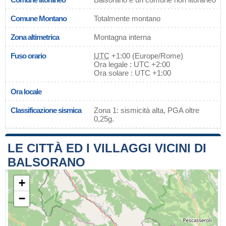
Comune Montano
Totalmente montano
Zona altimetrica
Montagna interna
Fuso orario
UTC
+1:00 (Europe/Rome)
Ora legale : UTC +2:00
Ora solare : UTC +1:00
Ora locale
Classificazione sismica
Zona 1: sismicità alta, PGA oltre
0,25g.
LE CITTÀ ED I VILLAGGI VICINI DI
BALSORANO
+
−