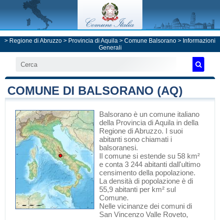
>
Regione di Abruzzo
>
Provincia di Aquila
>
Comune Balsorano
> Informazioni
Generali
COMUNE DI BALSORANO (AQ)
Balsorano
è un comune italiano
della Provincia di Aquila
in
della
Regione di Abruzzo
. I suoi
abitanti sono chiamati i
balsoranesi.
Il comune si estende su 58 km²
e conta 3 244 abitanti dall'ultimo
censimento della popolazione.
La densità di popolazione è di
55,9 abitanti per km² sul
Comune.
Nelle vicinanze dei comuni di
San Vincenzo Valle Roveto
,