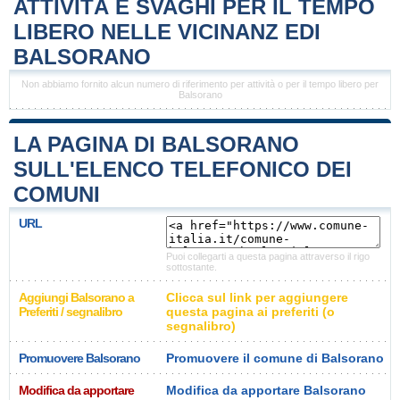
ATTIVITÀ E SVAGHI PER IL TEMPO
LIBERO NELLE VICINANZ EDI
BALSORANO
Non abbiamo fornito alcun numero di riferimento per attività o per il tempo libero per
Balsorano
LA PAGINA DI BALSORANO
SULL'ELENCO TELEFONICO DEI
COMUNI
URL
Puoi collegarti a questa pagina attraverso il rigo
sottostante.
Aggiungi Balsorano a
Clicca sul link per aggiungere
Preferiti / segnalibro
questa pagina ai preferiti (o
segnalibro)
Promuovere Balsorano
Promuovere il comune di Balsorano
Modifica da apportare
Modifica da apportare Balsorano