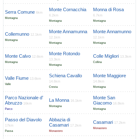
Monte Cornacchia
Monna di Rosa
Serra Comune
6km
6.2km
6.7km
Montagna
Montagna
Montagna
Monte Annamunna
Monte Annamunno
Collemunno
12.1km
12.1km
12.1km
Montagna
Montagna
Montagna
Monte Rotondo
Monte Calvo
Colle Migliori
12.6km
13.3km
13.3km
Montagna
Collina
Montagna
Schiena Cavallo
Monte Maggiore
Valle Fiume
13.6km
14.6km
14.8km
Valle
Cresta
Montagna
Parco Nazionale d’
Monte San
La Monna
16.1km
Abruzzo
Giacomo
16km
16.8km
Montagna
Parco
Montagna
Passo del Diavolo
Abbazia di
Casamari
17.2km
Casamari
17km
17.2km
Monastero
Passa
Monastero