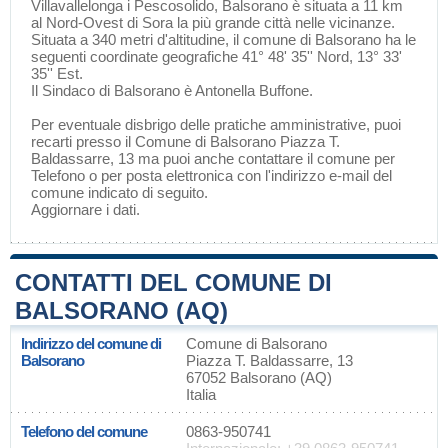
Villavallelonga
i
Pescosolido
, Balsorano è situata a 11 km
al Nord-Ovest di
Sora
la più grande città nelle vicinanze.
Situata a 340 metri d'altitudine, il comune di Balsorano ha le
seguenti coordinate geografiche 41° 48' 35'' Nord, 13° 33'
35'' Est.
Il Sindaco di Balsorano è Antonella Buffone.
Per eventuale disbrigo delle pratiche amministrative, puoi
recarti presso il Comune di Balsorano Piazza T.
Baldassarre, 13 ma puoi anche contattare il comune per
Telefono o per posta elettronica con l'indirizzo e-mail del
comune indicato di seguito.
Aggiornare i dati
.
CONTATTI DEL COMUNE DI
BALSORANO (AQ)
Indirizzo del comune di
Comune di Balsorano
Balsorano
Piazza T. Baldassarre, 13
67052 Balsorano (AQ)
Italia
Telefono del comune
0863-950741