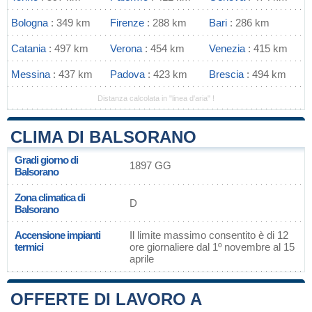
Bologna
: 349 km
Firenze
: 288 km
Bari
: 286 km
Catania
: 497 km
Verona
: 454 km
Venezia
: 415 km
Messina
: 437 km
Padova
: 423 km
Brescia
: 494 km
Distanza calcolata in "linea d'aria" !
CLIMA DI BALSORANO
Gradi giorno di
1897 GG
Balsorano
Zona climatica di
D
Balsorano
Accensione impianti
Il limite massimo consentito è di 12
termici
ore giornaliere dal 1º novembre al 15
aprile
OFFERTE DI LAVORO A