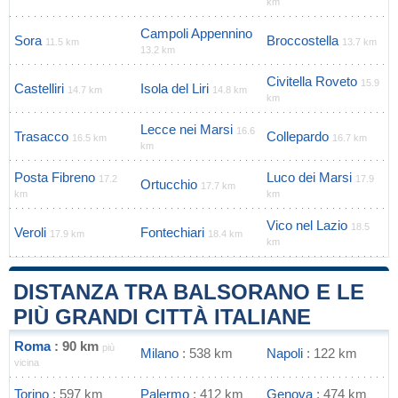
km
Campoli Appennino
Sora
Broccostella
11.5 km
13.7 km
13.2 km
Civitella Roveto
15.9
Castelliri
Isola del Liri
14.7 km
14.8 km
km
Lecce nei Marsi
16.6
Trasacco
Collepardo
16.5 km
16.7 km
km
Posta Fibreno
Luco dei Marsi
17.2
17.9
Ortucchio
17.7 km
km
km
Vico nel Lazio
18.5
Veroli
Fontechiari
17.9 km
18.4 km
km
DISTANZA TRA BALSORANO E LE
PIÙ GRANDI CITTÀ ITALIANE
Roma
: 90 km
più
Milano
: 538 km
Napoli
: 122 km
vicina
Torino
: 597 km
Palermo
: 412 km
Genova
: 474 km