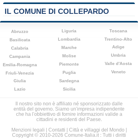
IL COMUNE DI COLLEPARDO
Liguria
Toscana
Abruzzo
Lombardia
Trentino-Alto
Basilicata
Adige
Marche
Calabria
Umbria
Molise
Campania
Valle d'Aosta
Piemonte
Emilia-Romagna
Veneto
Puglia
Friuli-Venezia
Giulia
Sardegna
Lazio
Sicilia
Il nostro sito non è affiliato né sponsorizzato dalle
entità del governo. Siamo un'impresa indipendente
che ha l'obbiettivo di fornire informazioni valide a
cittadini e residenti del Paese.
Menzioni legali
|
Contatti
|
Città e villaggi del Mondo
|
Copyright © 2010-2026 Comune-Italia.it : Tutti i diritti