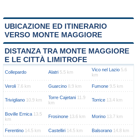
UBICAZIONE ED ITINERARIO
VERSO MONTE MAGGIORE
Leaflet
|
Map data ©
OpenStreetMap
contributors
+
DISTANZA TRA MONTE MAGGIORE
−
E LE CITTÀ LIMITROFE
Vico nel Lazio
5.6
Collepardo
Alatri
5.5 km
km
Veroli
7.6 km
Guarcino
8.9 km
Fumone
9.5 km
Torre Cajetani
11.9
Trivigliano
10.9 km
Torrice
13.4 km
km
Boville Ernica
13.5
Frosinone
13.6 km
Morino
13.7 km
km
Ferentino
14.5 km
Castelliri
14.5 km
Balsorano
14.8 km