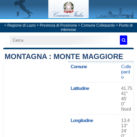
>
Regione di Lazio
>
Provincia di Frosinone
>
Comune Collepardo
> Punto di
interesse
MONTAGNA : MONTE MAGGIORE
Comune
Colle
pard
o
Latitudine
41.75
41°
45'
0''
Nord
Longitudine
13.4
13°
24'
0''