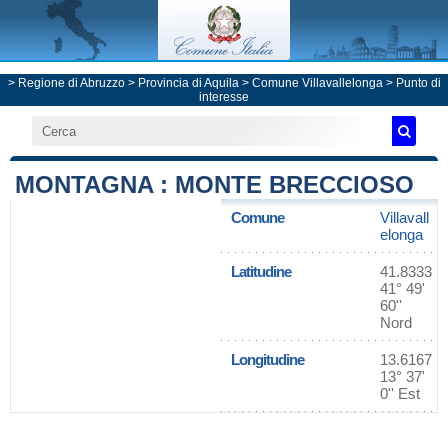
>
Regione di Abruzzo
>
Provincia di Aquila
>
Comune Villavallelonga
> Punto di
interesse
MONTAGNA : MONTE BRECCIOSO
Comune
Villavall
elonga
Latitudine
41.8333
41° 49'
60''
Nord
Longitudine
13.6167
13° 37'
0'' Est