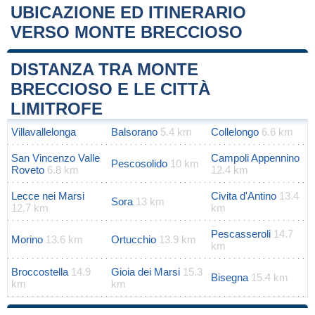
UBICAZIONE ED ITINERARIO
VERSO MONTE BRECCIOSO
Leaflet
|
Map data ©
OpenStreetMap
contributors
+
DISTANZA TRA MONTE
−
BRECCIOSO E LE CITTÀ
LIMITROFE
Villavallelonga
Balsorano
5.4 km
Collelongo
6.6 km
San Vincenzo Valle
Campoli Appennino
Pescosolido
10 km
Roveto
6.8 km
12.4 km
Lecce nei Marsi
Civita d'Antino
13.4
Sora
13 km
12.7 km
km
Pescasseroli
14.7
Morino
13.6 km
Ortucchio
13.9 km
km
Broccostella
14.9
Gioia dei Marsi
15.3
Bisegna
15.4 km
km
km