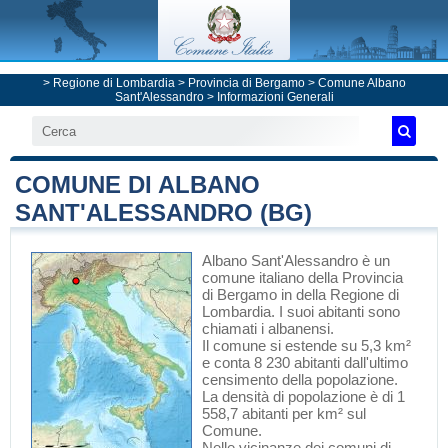
>
Regione di Lombardia
>
Provincia di Bergamo
>
Comune Albano
Sant'Alessandro
> Informazioni Generali
COMUNE DI ALBANO
SANT'ALESSANDRO (BG)
Albano Sant'Alessandro
è un
comune italiano
della Provincia
di Bergamo
in
della Regione di
Lombardia
. I suoi abitanti sono
chiamati i albanensi.
Il comune si estende su 5,3 km²
e conta 8 230 abitanti dall'ultimo
censimento della popolazione.
La densità di popolazione è di 1
558,7 abitanti per km² sul
Comune.
Nelle vicinanze dei comuni di