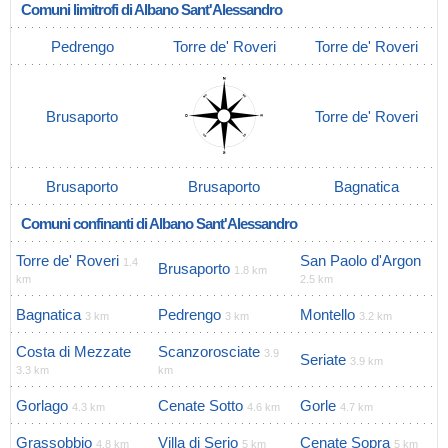
Comuni limitrofi di Albano Sant'Alessandro
Pedrengo
Torre de' Roveri
Torre de' Roveri
Brusaporto
Torre de' Roveri
Brusaporto
Brusaporto
Bagnatica
Comuni confinanti di Albano Sant'Alessandro
Torre de' Roveri
San Paolo d'Argon
1.4
Brusaporto
1.8 km
km
2.5 km
Bagnatica
Pedrengo
Montello
3 km
3 km
3.2 km
Costa di Mezzate
Scanzorosciate
3.9
Seriate
3.9 km
3.3 km
km
Gorlago
Cenate Sotto
Gorle
4.3 km
4.6 km
4.7 km
Grassobbio
Villa di Serio
Cenate Sopra
4.8 km
5 km
5 km