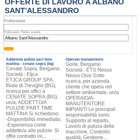
OFFERTE DI LAVORO A ALBANO
SANT'ALESSANDRO
Professione
Professione, Parole, società
, ,
Addetto/a pulizie part time
Operaio manutentore
mattina - cenate sopra (bg)
Gorle, Bergamo
Cenate Sopra, Bergamo
Società : ETS Nexus
Società : Etjca
Nexus Osio Sotto
ETJCA GROUP SPA,
ricerca, per azienda
filiale di Treviglio (BG),
cliente che opera nel
ricerca per uffici a
settore ambientale, un/a
CENATE SOPRA (BG),
OPERAIO/A-
un/a: ADDETTO/A
MANUTENTORE
PULIZIE PART TIME
IMPIANTI Le principali
MATTINA Si richiedono:
responsabilità sono:
-Disponibilità immediata;
Supporto al reparto,
-Esperienza come
Lavoro di pulizia delle
addetto/a alle pulizie. Si
macchine, Controllo
offre contratto ini...
qualità; Gestione...