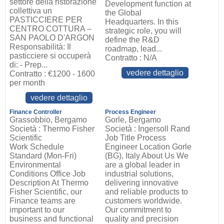
settore della ristorazione
Development function at
collettiva un
the Global
PASTICCIERE PER
Headquarters. In this
CENTRO COTTURA –
strategic role, you will
SAN PAOLO D'ARGON
define the R&D
Responsabilità: Il
roadmap, lead...
pasticciere si occuperà
Contratto : N/A
di: - Prep...
vedere dettaglio
Contratto : €1200 - 1600
per month
vedere dettaglio
Finance Controller
Process Engineer
Grassobbio, Bergamo
Gorle, Bergamo
Società : Thermo Fisher
Società : Ingersoll Rand
Scientific
Job Title Process
Work Schedule
Engineer Location Gorle
Standard (Mon-Fri)
(BG), Italy About Us We
Environmental
are a global leader in
Conditions Office Job
industrial solutions,
Description At Thermo
delivering innovative
Fisher Scientific, our
and reliable products to
Finance teams are
customers worldwide.
important to our
Our commitment to
business and functional
quality and precision