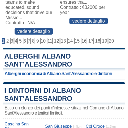
teams to make
ensures tha...
educated, sound
Contratto : €32000 per
decisions that drive our
year
Missio...
vedere dettaglio
Contratto : N/A
vedere dettaglio
1
2
3
4
5
6
7
8
9
10
11
12
13
14
15
16
17
18
19
20
ALBERGHI ALBANO
SANT'ALESSANDRO
Alberghi economici di Albano Sant'Alessandro e dintorni
I DINTORNI DI ALBANO
SANT'ALESSANDRO
Ecco un elenco dei punti d'interesse situati nel Comune di Albano
Sant'Alessandro e territori limitrofi.
Cascina San
San Giuseppe
Col Croce
6.4km
11.7km