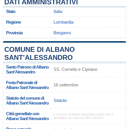
DATI AMMINISTRATIVI
Stato
Italia
Regione
Lombardia
Provincia
Bergamo
COMUNE DI ALBANO
SANT'ALESSANDRO
Santo Patrono di Albano
SS. Cornelio e Cipriano
Sant'Alessandro
Festa Patronale di
16 settembre
Albano Sant'Alessandro
Statuto del comune di
Statuto
Albano Sant'Alessandro
Città gemellate con
Il Comune di Albano Sant'Alessandro non è
Albano Sant'Alessandro
gemellato con nessun altro comune.