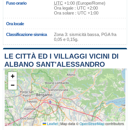
Fuso orario
UTC
+1:00 (Europe/Rome)
Ora legale : UTC +2:00
Ora solare : UTC +1:00
Ora locale
Classificazione sismica
Zona 3: sismicità bassa, PGA fra
0,05 e 0,15g.
LE CITTÀ ED I VILLAGGI VICINI DI
ALBANO SANT'ALESSANDRO
+
−
Leaflet
|
Map data ©
OpenStreetMap
contributors