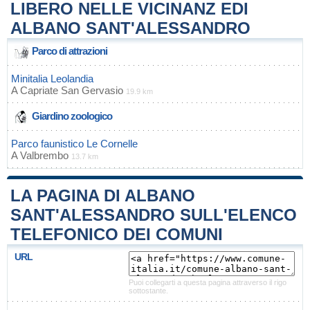
LIBERO NELLE VICINANZ EDI
ALBANO SANT'ALESSANDRO
Parco di attrazioni
Minitalia Leolandia
A
Capriate San Gervasio
19.9 km
Giardino zoologico
Parco faunistico Le Cornelle
A
Valbrembo
13.7 km
LA PAGINA DI ALBANO
SANT'ALESSANDRO SULL'ELENCO
TELEFONICO DEI COMUNI
URL
Puoi collegarti a questa pagina attraverso il rigo
sottostante.