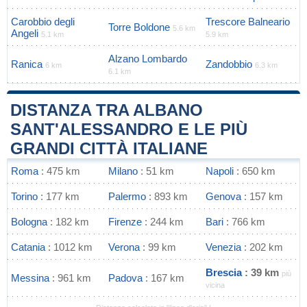
Carobbio degli
Trescore Balneario
Torre Boldone
5.6 km
Angeli
5.1 km
5.9 km
Alzano Lombardo
Ranica
Zandobbio
6 km
6.3 km
6.1 km
DISTANZA TRA ALBANO
SANT'ALESSANDRO E LE PIÙ
GRANDI CITTÀ ITALIANE
Roma
: 475 km
Milano
: 51 km
Napoli
: 650 km
Torino
: 177 km
Palermo
: 893 km
Genova
: 157 km
Bologna
: 182 km
Firenze
: 244 km
Bari
: 766 km
Catania
: 1012 km
Verona
: 99 km
Venezia
: 202 km
Brescia
: 39 km
più
Messina
: 961 km
Padova
: 167 km
vicina