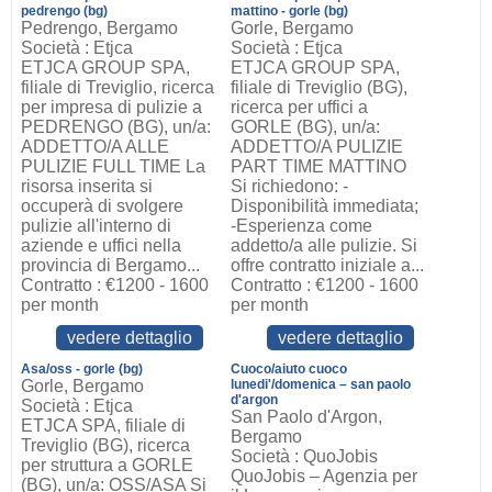
pedrengo (bg)
mattino - gorle (bg)
Pedrengo, Bergamo
Gorle, Bergamo
Società : Etjca
Società : Etjca
ETJCA GROUP SPA,
ETJCA GROUP SPA,
filiale di Treviglio, ricerca
filiale di Treviglio (BG),
per impresa di pulizie a
ricerca per uffici a
PEDRENGO (BG), un/a:
GORLE (BG), un/a:
ADDETTO/A ALLE
ADDETTO/A PULIZIE
PULIZIE FULL TIME La
PART TIME MATTINO
risorsa inserita si
Si richiedono: -
occuperà di svolgere
Disponibilità immediata;
pulizie all'interno di
-Esperienza come
aziende e uffici nella
addetto/a alle pulizie. Si
provincia di Bergamo...
offre contratto iniziale a...
Contratto : €1200 - 1600
Contratto : €1200 - 1600
per month
per month
vedere dettaglio
vedere dettaglio
Asa/oss - gorle (bg)
Cuoco/aiuto cuoco
Gorle, Bergamo
lunedi'/domenica – san paolo
d'argon
Società : Etjca
San Paolo d'Argon,
ETJCA SPA, filiale di
Bergamo
Treviglio (BG), ricerca
Società : QuoJobis
per struttura a GORLE
QuoJobis – Agenzia per
(BG), un/a: OSS/ASA Si