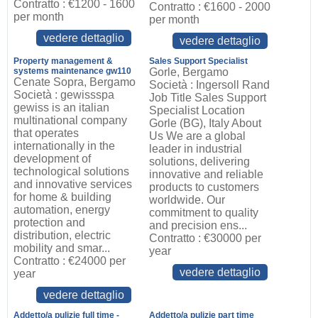
Contratto : €1200 - 1600
Contratto : €1600 - 2000
per month
per month
vedere dettaglio
vedere dettaglio
Property management &
Sales Support Specialist
systems maintenance gw110
Gorle, Bergamo
Cenate Sopra, Bergamo
Società : Ingersoll Rand
Società : gewissspa
Job Title Sales Support
gewiss is an italian
Specialist Location
multinational company
Gorle (BG), Italy About
that operates
Us We are a global
internationally in the
leader in industrial
development of
solutions, delivering
technological solutions
innovative and reliable
and innovative services
products to customers
for home & building
worldwide. Our
automation, energy
commitment to quality
protection and
and precision ens...
distribution, electric
Contratto : €30000 per
mobility and smar...
year
Contratto : €24000 per
vedere dettaglio
year
vedere dettaglio
Addetto/a pulizie full time -
Addetto/a pulizie part time