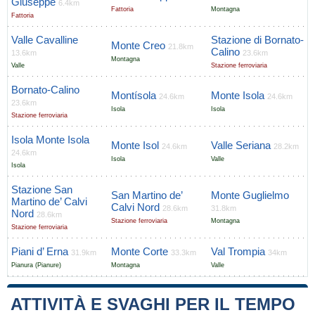
Giuseppe
6.4km
Fattoria
Montagna
Fattoria
Valle Cavalline
Stazione di Bornato-
Monte Creo
21.8km
Calino
13.6km
23.6km
Montagna
Valle
Stazione ferroviaria
Bornato-Calino
Montísola
Monte Isola
24.6km
24.6km
23.6km
Isola
Isola
Stazione ferroviaria
Isola Monte Isola
Monte Isol
Valle Seriana
24.6km
28.2km
24.6km
Isola
Valle
Isola
Stazione San
San Martino de’
Monte Guglielmo
Martino de’ Calvi
Calvi Nord
28.6km
31.8km
Nord
28.6km
Stazione ferroviaria
Montagna
Stazione ferroviaria
Piani d’ Erna
Monte Corte
Val Trompia
31.9km
33.3km
34km
Pianura (Pianure)
Montagna
Valle
ATTIVITÀ E SVAGHI PER IL TEMPO