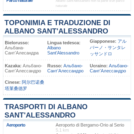
Parco naturale
Albano Sant'Alessandro non fa parte d'un parco
naturale
TOPONIMIA E TRADUZIONE DI
ALBANO SANT'ALESSANDRO
Giapponese:
アル
Bielorusso:
Lingua tedesca:
バーノ・サンタレ
Альбана-
Albano
Сант'Алесандра
Sant’Alessandro
ッサンドロ
Kazaka:
Альбано-
Russo:
Альбано-
Ucraino:
Альбано-
Сант'Алессандро
Сант'Алессандро
Сант'Алессандро
Cinese:
阿尔巴诺桑
塔莱桑德罗
TRASPORTI DI ALBANO
SANT'ALESSANDRO
Aeroporto
Aeroporto di Bergamo-Orio al Serio
5.1 km