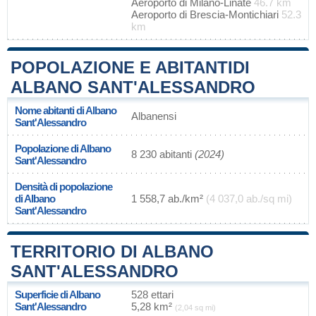
Aeroporto di Milano-Linate
46.7 km
Aeroporto di Brescia-Montichiari
52.3
km
POPOLAZIONE E ABITANTIDI
ALBANO SANT'ALESSANDRO
Nome abitanti di Albano
Albanensi
Sant'Alessandro
Popolazione di Albano
8 230 abitanti
(2024)
Sant'Alessandro
Densità di popolazione
di Albano
1 558,7 ab./km²
(4 037,0 ab./sq mi)
Sant'Alessandro
TERRITORIO DI ALBANO
SANT'ALESSANDRO
Superficie di Albano
528 ettari
Sant'Alessandro
5,28 km²
(2,04 sq mi)