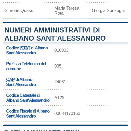
Maria Teresa
Simone Quassi
Giorgia Sonzogni
Rota
NUMERI AMMINISTRATIVI DI
ALBANO SANT'ALESSANDRO
Codice
ISTAT
di Albano
016003
Sant'Alessandro
Prefisso Telefonico del
035
comune
CAP
di Albano
24061
Sant'Alessandro
Codice Catastale di
A129
Albano Sant'Alessandro
Codice Fiscale di Albano
00684170160
Sant'Alessandro