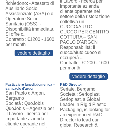
il Lavoro - ricerca per
richiedono: - Attestato di
importante azienda
Ausiliario Socio
cliente operante nel
Assistenziale (ASA) o di
settore della ristorazione
Operatore Socio
collettiva un
Sanitario (OSS); -
CUOCO/AIUTO
Disponibilità immediata.
CUOCO PER CENTRO
Si offre c...
COTTURA – SAN
Contratto : €1200 - 1600
PAOLO D'ARGON
per month
Responsabilità: Il
cuoco/aiuto cuoco si
vedere dettaglio
occuperà ...
Contratto : €1200 - 1600
per month
vedere dettaglio
Pasticciere lunedi'/domenica –
R&D Director
san paolo d'argon
Seriate, Bergamo
San Paolo d'Argon,
Società : Serioplast
Bergamo
Serioplast, a Global
Società : QuoJobis
Leader in Rigid Plastic
QuoJobis – Agenzia per
Packaging, is looking for
il Lavoro - ricerca per
an experienced R&D
importante azienda
Director to lead our
cliente operante nel
global Research &