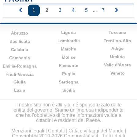
1
2
3
4
5
...
7
Liguria
Toscana
Abruzzo
Lombardia
Trentino-Alto
Basilicata
Adige
Marche
Calabria
Umbria
Molise
Campania
Valle d'Aosta
Piemonte
Emilia-Romagna
Veneto
Puglia
Friuli-Venezia
Giulia
Sardegna
Lazio
Sicilia
Il nostro sito non è affiliato né sponsorizzato dalle
entità del governo. Siamo un'impresa indipendente
che ha l'obbiettivo di fornire informazioni valide a
cittadini e residenti del Paese.
Menzioni legali
|
Contatti
|
Città e villaggi del Mondo
|
Copyright © 2010-2026 Comune-Italia.it : Tutti i diritti