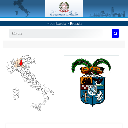
>
Lombardia
>
Brescia