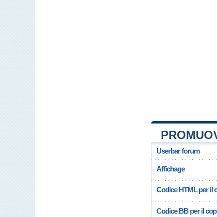
PROMUOV
Userbar forum
Affichage
Codice HTML per il c
Codice BB per il copi