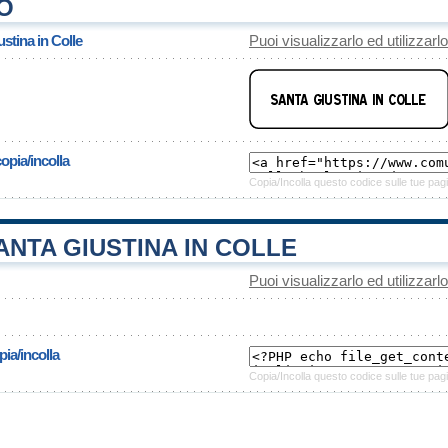
O
stina in Colle
Puoi visualizzarlo ed utilizzarl
opia/incolla
Copia/Incolla questo codice sulle tue pagi
NTA GIUSTINA IN COLLE
Puoi visualizzarlo ed utilizzarl
ia/incolla
Copia/Incolla questo codice sulle tue pagi