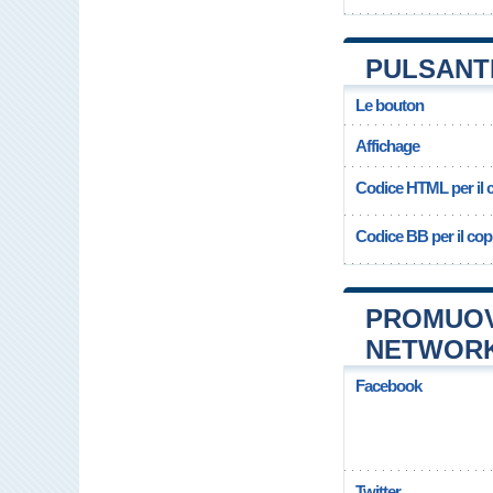
PULSANTE
Le bouton
Affichage
Codice HTML per il c
Codice BB per il copi
PROMUOVE
NETWOR
Facebook
Twitter