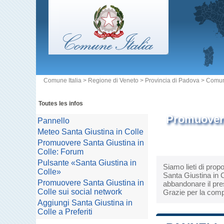
Comune Italia
>
Regione di Veneto
>
Provincia di Padova
>
Comune
Toutes les infos
Promuovere
Pannello
Meteo Santa Giustina in Colle
Promuovere Santa Giustina in
Colle: Forum
Pulsante «Santa Giustina in
Siamo lieti di prop
Colle»
Santa Giustina in C
Promuovere Santa Giustina in
abbandonare il pres
Colle sui social network
Grazie per la comp
Aggiungi Santa Giustina in
Colle a Preferiti