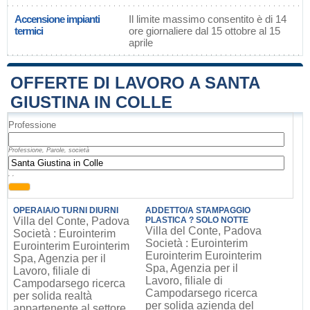
Accensione impianti
Il limite massimo consentito è di 14
termici
ore giornaliere dal 15 ottobre al 15
aprile
OFFERTE DI LAVORO A SANTA
GIUSTINA IN COLLE
Professione
Professione, Parole, società
, ,
OPERAIA/O TURNI DIURNI
ADDETTO/A STAMPAGGIO
Villa del Conte, Padova
PLASTICA ? SOLO NOTTE
Villa del Conte, Padova
Società : Eurointerim
Società : Eurointerim
Eurointerim Eurointerim
Eurointerim Eurointerim
Spa, Agenzia per il
Spa, Agenzia per il
Lavoro, filiale di
Lavoro, filiale di
Campodarsego ricerca
Campodarsego ricerca
per solida realtà
per solida azienda del
appartenente al settore