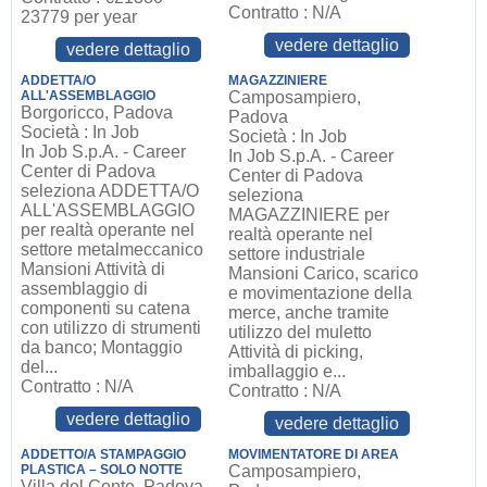
Contratto : N/A
23779 per year
vedere dettaglio
vedere dettaglio
ADDETTA/O
MAGAZZINIERE
ALL'ASSEMBLAGGIO
Camposampiero,
Borgoricco, Padova
Padova
Società : In Job
Società : In Job
In Job S.p.A. - Career
In Job S.p.A. - Career
Center di Padova
Center di Padova
seleziona ADDETTA/O
seleziona
ALL'ASSEMBLAGGIO
MAGAZZINIERE per
per realtà operante nel
realtà operante nel
settore metalmeccanico
settore industriale
Mansioni Attività di
Mansioni Carico, scarico
assemblaggio di
e movimentazione della
componenti su catena
merce, anche tramite
con utilizzo di strumenti
utilizzo del muletto
da banco; Montaggio
Attività di picking,
del...
imballaggio e...
Contratto : N/A
Contratto : N/A
vedere dettaglio
vedere dettaglio
ADDETTO/A STAMPAGGIO
MOVIMENTATORE DI AREA
PLASTICA – SOLO NOTTE
Camposampiero,
Villa del Conte, Padova