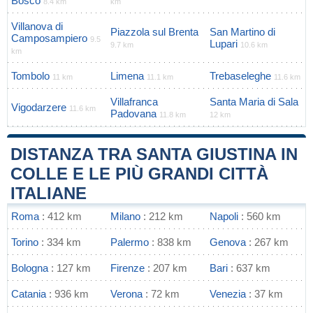
Bosco
8.4 km
km
Villanova di
Piazzola sul Brenta
San Martino di
Camposampiero
9.5
Lupari
9.7 km
10.6 km
km
Tombolo
Limena
Trebaseleghe
11 km
11.1 km
11.6 km
Villafranca
Santa Maria di Sala
Vigodarzere
11.6 km
Padovana
11.8 km
12 km
DISTANZA TRA SANTA GIUSTINA IN
COLLE E LE PIÙ GRANDI CITTÀ
ITALIANE
Roma
: 412 km
Milano
: 212 km
Napoli
: 560 km
Torino
: 334 km
Palermo
: 838 km
Genova
: 267 km
Bologna
: 127 km
Firenze
: 207 km
Bari
: 637 km
Catania
: 936 km
Verona
: 72 km
Venezia
: 37 km