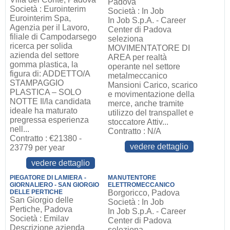
Padova
Società : Eurointerim
Società : In Job
Eurointerim Spa,
In Job S.p.A. - Career
Agenzia per il Lavoro,
Center di Padova
filiale di Campodarsego
seleziona
ricerca per solida
MOVIMENTATORE DI
azienda del settore
AREA per realtà
gomma plastica, la
operante nel settore
figura di: ADDETTO/A
metalmeccanico
STAMPAGGIO
Mansioni Carico, scarico
PLASTICA – SOLO
e movimentazione della
NOTTE Il/la candidata
merce, anche tramite
ideale ha maturato
utilizzo del transpallet e
pregressa esperienza
stoccatore Attiv...
nell...
Contratto : N/A
Contratto : €21380 -
vedere dettaglio
23779 per year
vedere dettaglio
PIEGATORE DI LAMIERA -
MANUTENTORE
GIORNALIERO - SAN GIORGIO
ELETTROMECCANICO
DELLE PERTICHE
Borgoricco, Padova
San Giorgio delle
Società : In Job
Pertiche, Padova
In Job S.p.A. - Career
Società : Emilav
Center di Padova
Descrizione azienda
seleziona