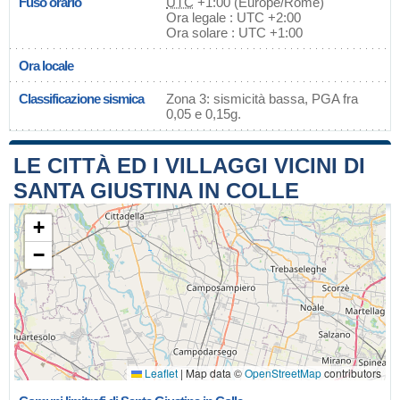
Fuso orario
UTC
+1:00 (Europe/Rome)
Ora legale : UTC +2:00
Ora solare : UTC +1:00
Ora locale
Classificazione sismica
Zona 3: sismicità bassa, PGA fra
0,05 e 0,15g.
LE CITTÀ ED I VILLAGGI VICINI DI
SANTA GIUSTINA IN COLLE
+
−
Leaflet
|
Map data ©
OpenStreetMap
contributors