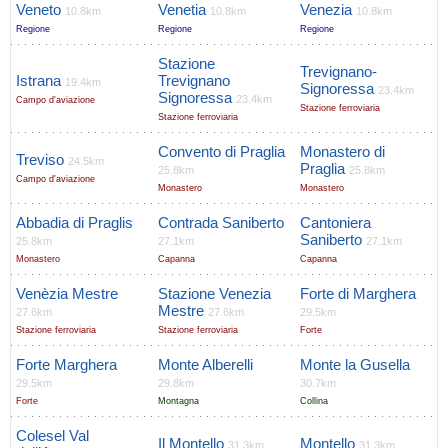
Veneto
Venetia
Venezia
10.8km
10.8km
10.8km
Regione
Regione
Regione
Stazione
Trevignano-
Istrana
Trevignano
19.4km
Signoressa
23.4km
Signoressa
23.4km
Campo d'aviazione
Stazione ferroviaria
Stazione ferroviaria
Convento di Praglia
Monastero di
Treviso
24.5km
Praglia
25.8km
25.8km
Campo d'aviazione
Monastero
Monastero
Abbadia di Praglis
Contrada Saniberto
Cantoniera
Saniberto
25.8km
27.1km
27.1km
Monastero
Capanna
Capanna
Venèzia Mestre
Stazione Venezia
Forte di Marghera
Mestre
27.6km
27.6km
29.5km
Stazione ferroviaria
Stazione ferroviaria
Forte
Forte Marghera
Monte Alberelli
Monte la Gusella
29.5km
29.8km
30.7km
Forte
Montagna
Collina
Colesel Val
Il Montello
Montello
31.3km
31.3km