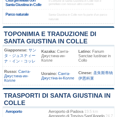
Città gemellate con
Il Comune di Santa Giustina in Colle non è
Santa Giustina in Colle
gemellato con nessun altro comune.
Parco naturale
Santa Giustina in Colle non fa parte d'un parco
naturale
TOPONIMIA E TRADUZIONE DI
SANTA GIUSTINA IN COLLE
Giapponese:
サン
Kazaka:
Санта-
Latino:
Fanum
タ・ジュスティー
Джустина-ин-
Sanctae Iustinae in
Колле
Collo
ナ・イン・コッレ
Russo:
Санта-
Cinese:
圣朱斯蒂纳
Ucraino:
Санта-
Джустина-ин-
Джустіна-ін-Колле
伊恩科莱
Колле
TRASPORTI DI SANTA GIUSTINA IN
COLLE
Aeroporto
Aeroporto di Padova
19.5 km
Aeroporto di Treviso-Sant'Angelo
24.7