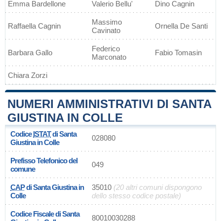
Emma Bardellone
Valerio Bellu'
Dino Cagnin
Massimo
Raffaella Cagnin
Ornella De Santi
Cavinato
Federico
Barbara Gallo
Fabio Tomasin
Marconato
Chiara Zorzi
NUMERI AMMINISTRATIVI DI SANTA
GIUSTINA IN COLLE
Codice
ISTAT
di Santa
028080
Giustina in Colle
Prefisso Telefonico del
049
comune
CAP
di Santa Giustina in
35010
(20 altri comuni dispongono
Colle
dello stesso codice postale)
Codice Fiscale di Santa
80010030288