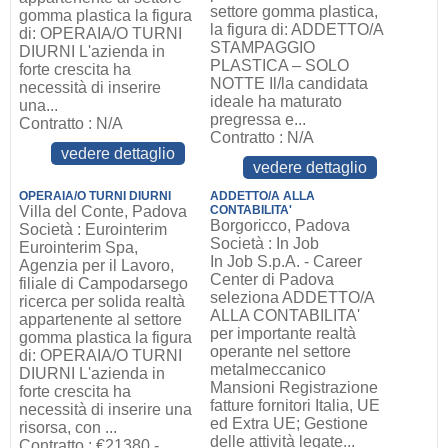
settore gomma plastica,
gomma plastica la figura
la figura di: ADDETTO/A
di: OPERAIA/O TURNI
STAMPAGGIO
DIURNI L'azienda in
PLASTICA – SOLO
forte crescita ha
NOTTE Il/la candidata
necessità di inserire
ideale ha maturato
una...
pregressa e...
Contratto : N/A
Contratto : N/A
vedere dettaglio
vedere dettaglio
OPERAIA/O TURNI DIURNI
ADDETTO/A ALLA
Villa del Conte, Padova
CONTABILITA'
Borgoricco, Padova
Società : Eurointerim
Società : In Job
Eurointerim Spa,
In Job S.p.A. - Career
Agenzia per il Lavoro,
Center di Padova
filiale di Campodarsego
seleziona ADDETTO/A
ricerca per solida realtà
ALLA CONTABILITA'
appartenente al settore
per importante realtà
gomma plastica la figura
operante nel settore
di: OPERAIA/O TURNI
metalmeccanico
DIURNI L'azienda in
Mansioni Registrazione
forte crescita ha
fatture fornitori Italia, UE
necessità di inserire una
ed Extra UE; Gestione
risorsa, con ...
delle attività legate...
Contratto : €21380 -