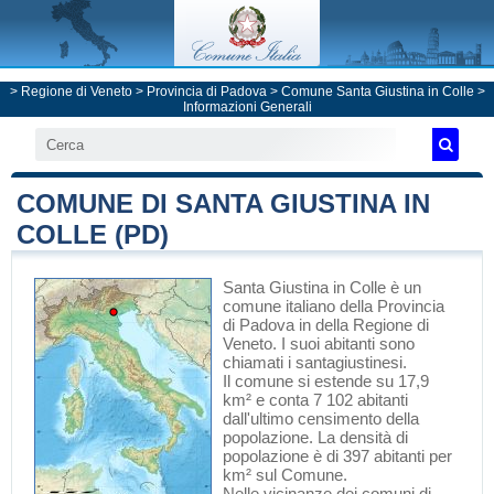
>
Regione di Veneto
>
Provincia di Padova
>
Comune Santa Giustina in Colle
>
Informazioni Generali
COMUNE DI SANTA GIUSTINA IN
COLLE (PD)
Santa Giustina in Colle
è un
comune italiano
della Provincia
di Padova
in
della Regione di
Veneto
. I suoi abitanti sono
chiamati i santagiustinesi.
Il comune si estende su 17,9
km² e conta 7 102 abitanti
dall'ultimo censimento della
popolazione. La densità di
popolazione è di 397 abitanti per
km² sul Comune.
Nelle vicinanze dei comuni di