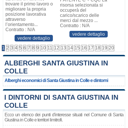
trovare il primo lavoro o
risorsa selezionata si
migliorare la propria
occuperà del
posizione lavorativa
carico/scarico delle
attraverso
merci dal mezzo ...
l’orientamento...
Contratto : N/A
Contratto : N/A
vedere dettaglio
vedere dettaglio
1
2
3
4
5
6
7
8
9
10
11
12
13
14
15
16
17
18
19
20
ALBERGHI SANTA GIUSTINA IN
COLLE
Alberghi economici di Santa Giustina in Colle e dintorni
I DINTORNI DI SANTA GIUSTINA IN
COLLE
Ecco un elenco dei punti d'interesse situati nel Comune di Santa
Giustina in Colle e territori limitrofi.