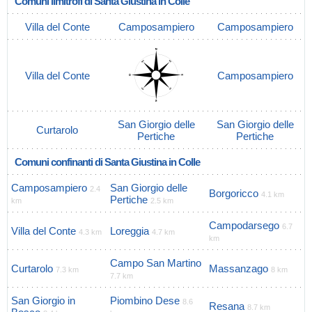
Comuni limitrofi di Santa Giustina in Colle
Villa del Conte
Camposampiero
Camposampiero
Villa del Conte
Camposampiero
San Giorgio delle
San Giorgio delle
Curtarolo
Pertiche
Pertiche
Comuni confinanti di Santa Giustina in Colle
Camposampiero
San Giorgio delle
2.4
Borgoricco
4.1 km
Pertiche
km
2.5 km
Campodarsego
6.7
Villa del Conte
Loreggia
4.3 km
4.7 km
km
Campo San Martino
Curtarolo
Massanzago
7.3 km
8 km
7.7 km
San Giorgio in
Piombino Dese
8.6
Resana
8.7 km