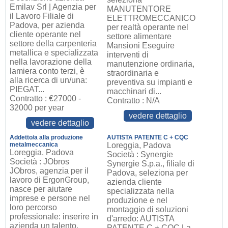
Emilav Srl | Agenzia per
MANUTENTORE
il Lavoro Filiale di
ELETTROMECCANICO
Padova, per azienda
per realtà operante nel
cliente operante nel
settore alimentare
settore della carpenteria
Mansioni Eseguire
metallica e specializzata
interventi di
nella lavorazione della
manutenzione ordinaria,
lamiera conto terzi, è
straordinaria e
alla ricerca di un/una:
preventiva su impianti e
PIEGAT...
macchinari di...
Contratto : €27000 -
Contratto : N/A
32000 per year
vedere dettaglio
vedere dettaglio
Addetto/a alla produzione
AUTISTA PATENTE C + CQC
metalmeccanica
Loreggia, Padova
Loreggia, Padova
Società : Synergie
Società : JObros
Synergie S.p.a., filiale di
JObros, agenzia per il
Padova, seleziona per
lavoro di ErgonGroup,
azienda cliente
nasce per aiutare
specializzata nella
imprese e persone nel
produzione e nel
loro percorso
montaggio di soluzioni
professionale: inserire in
d'arredo: AUTISTA
azienda un talento,
PATENTE C + CQC La