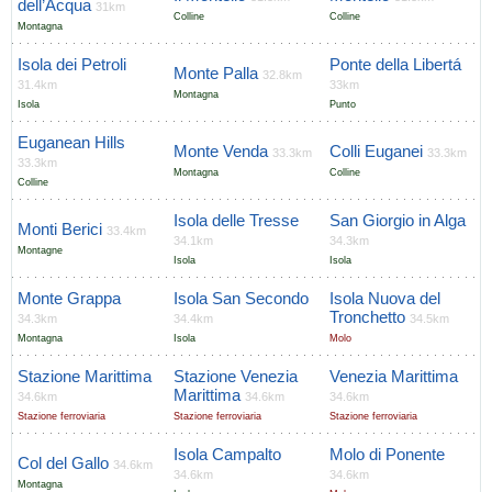
dell’Acqua
31km
Colline
Colline
Montagna
Isola dei Petroli
Ponte della Libertá
Monte Palla
32.8km
31.4km
33km
Montagna
Isola
Punto
Euganean Hills
Monte Venda
Colli Euganei
33.3km
33.3km
33.3km
Montagna
Colline
Colline
Isola delle Tresse
San Giorgio in Alga
Monti Berici
33.4km
34.1km
34.3km
Montagne
Isola
Isola
Monte Grappa
Isola San Secondo
Isola Nuova del
Tronchetto
34.3km
34.4km
34.5km
Montagna
Isola
Molo
Stazione Marittima
Stazione Venezia
Venezia Marittima
Marittima
34.6km
34.6km
34.6km
Stazione ferroviaria
Stazione ferroviaria
Stazione ferroviaria
Isola Campalto
Molo di Ponente
Col del Gallo
34.6km
34.6km
34.6km
Montagna