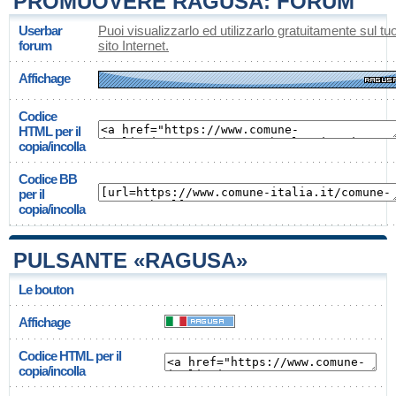
PROMUOVERE RAGUSA: FORUM
Userbar
Puoi visualizzarlo ed utilizzarlo gratuitamente sul tu
forum
sito Internet.
Affichage
Codice
HTML per il
copia/incolla
Codice BB
per il
copia/incolla
PULSANTE «RAGUSA»
Le bouton
Affichage
Codice HTML per il
copia/incolla