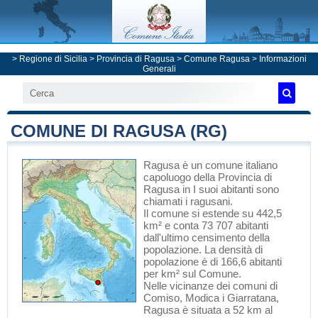
>
Regione di Sicilia
>
Provincia di Ragusa
>
Comune Ragusa
> Informazioni
Generali
COMUNE DI RAGUSA (RG)
Ragusa
è un comune italiano
capoluogo
della Provincia di
Ragusa
in I suoi abitanti sono
chiamati i ragusani.
Il comune si estende su 442,5
km² e conta 73 707 abitanti
dall'ultimo censimento della
popolazione. La densità di
popolazione è di 166,6 abitanti
per km² sul Comune.
Nelle vicinanze dei comuni di
Comiso
,
Modica
i
Giarratana
,
Ragusa è situata a 52 km al