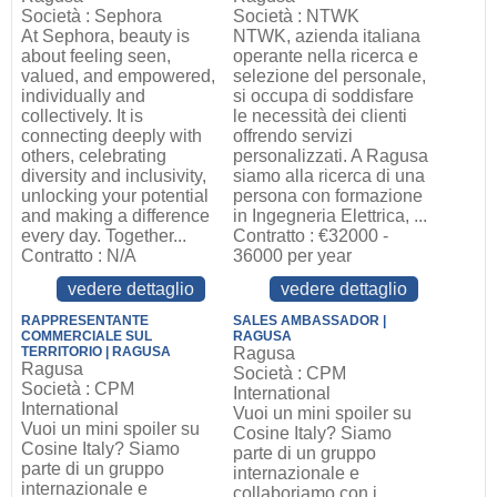
Società : Sephora
Società : NTWK
At Sephora, beauty is
NTWK, azienda italiana
about feeling seen,
operante nella ricerca e
valued, and empowered,
selezione del personale,
individually and
si occupa di soddisfare
collectively. It is
le necessità dei clienti
connecting deeply with
offrendo servizi
others, celebrating
personalizzati. A Ragusa
diversity and inclusivity,
siamo alla ricerca di una
unlocking your potential
persona con formazione
and making a difference
in Ingegneria Elettrica, ...
every day. Together...
Contratto : €32000 -
Contratto : N/A
36000 per year
vedere dettaglio
vedere dettaglio
RAPPRESENTANTE
SALES AMBASSADOR |
COMMERCIALE SUL
RAGUSA
TERRITORIO | RAGUSA
Ragusa
Ragusa
Società : CPM
Società : CPM
International
International
Vuoi un mini spoiler su
Vuoi un mini spoiler su
Cosine Italy? Siamo
Cosine Italy? Siamo
parte di un gruppo
parte di un gruppo
internazionale e
internazionale e
collaboriamo con i