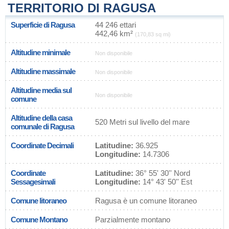
TERRITORIO DI RAGUSA
Superficie di Ragusa
44 246 ettari
442,46 km²
(170,83 sq mi)
Altitudine minimale
Non disponibile
Altitudine massimale
Non disponibile
Altitudine media sul
Non disponibile
comune
Altitudine della casa
520 Metri sul livello del mare
comunale di Ragusa
Coordinate Decimali
Latitudine:
36.925
Longitudine:
14.7306
Coordinate
Latitudine:
36° 55' 30'' Nord
Sessagesimali
Longitudine:
14° 43' 50'' Est
Comune litoraneo
Ragusa è un comune litoraneo
Comune Montano
Parzialmente montano