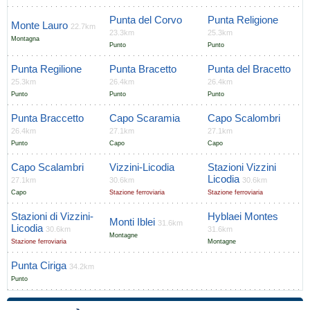
Punta del Corvo
Punta Religione
Monte Lauro
22.7km
23.3km
25.3km
Montagna
Punto
Punto
Punta Regilione
Punta Bracetto
Punta del Bracetto
25.3km
26.4km
26.4km
Punto
Punto
Punto
Punta Braccetto
Capo Scaramia
Capo Scalombri
26.4km
27.1km
27.1km
Punto
Capo
Capo
Capo Scalambri
Vizzini-Licodia
Stazioni Vizzini
Licodia
27.1km
30.6km
30.6km
Capo
Stazione ferroviaria
Stazione ferroviaria
Stazioni di Vizzini-
Hyblaei Montes
Monti Iblei
31.6km
Licodia
30.6km
31.6km
Montagne
Stazione ferroviaria
Montagne
Punta Ciriga
34.2km
Punto