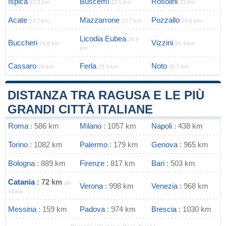
Ispica
Buscemi
Rosolini
22.3 km
22.5 km
23 km
Acate
Mazzarrone
Pozzallo
23.7 km
23.7 km
24.6 km
Licodia Eubea
25.9
Buccheri
Vizzini
24.8 km
26.4 km
km
Cassaro
Ferla
Noto
28 km
28.6 km
30.7 km
DISTANZA TRA RAGUSA E LE PIÙ
GRANDI CITTÀ ITALIANE
Roma
: 586 km
Milano
: 1057 km
Napoli
: 438 km
Torino
: 1082 km
Palermo
: 179 km
Genova
: 965 km
Bologna
: 889 km
Firenze
: 817 km
Bari
: 503 km
Catania
: 72 km
più
Verona
: 998 km
Venezia
: 968 km
vicina
Messina
: 159 km
Padova
: 974 km
Brescia
: 1030 km