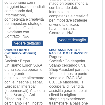
collaboriamo con i
maggiori brand mondiali
maggiori brand mondiali
combinando dati,
combinando dati,
informazioni,
informazioni,
competenza e creatività
competenza e creatività
per impostare strategie
per impostare strategie
di vendita efficaci.
di vendita efficaci.
Lavoriamo con...
Lavoriamo con...
Contratto : N/A
Contratto : N/A
vedere dettaglio
vedere dettaglio
Operatore Tecnico
SHOP ASSISTANT 16H -
(Sostituzione Maternità)
RAGUSA, C.C. LE MASSERIE
Ragusa
Ragusa
Società : Ergon
Società : Goldenpoint
Chi siamo Ergon S.p.A.
Stiamo cercando un/a
è una società operante
Shop Assistant part-time
nella grande
16h, per il nostro punto
distribuzione alimentare
vendita di RAGUSA,
con le insegne Despar,
C.C. Le Masserie. Ti
Eurospar, Interspar
occuperai di: vendita
(supermercati); Altasfera
assistita garantendo ai
(cash&carry) e Ard
clienti la migliore
(discount). Chi
shopping experience;
cerchiamo Per il nostro
trasmettere la passione