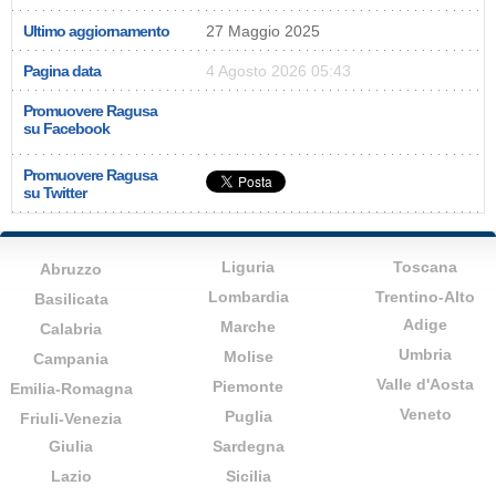
Ultimo aggiornamento
27 Maggio 2025
Pagina data
4 Agosto 2026 05:43
Promuovere Ragusa
su Facebook
Promuovere Ragusa
su Twitter
Liguria
Toscana
Abruzzo
Lombardia
Trentino-Alto
Basilicata
Adige
Marche
Calabria
Umbria
Molise
Campania
Valle d'Aosta
Piemonte
Emilia-Romagna
Veneto
Puglia
Friuli-Venezia
Giulia
Sardegna
Lazio
Sicilia