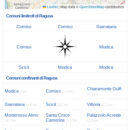
Leaflet
|
Map data ©
OpenStreetMap
contributors
Comuni limitrofi di Ragusa
Comiso
Comiso
Giarratana
Comiso
Modica
Scicli
Modica
Modica
Comuni confinanti di Ragusa
Chiaramonte Gulfi
Modica
Comiso
8 km
11.2 km
12.1 km
Giarratana
Scicli
Vittoria
14.8 km
15.2 km
17.2 km
Monterosso Almo
Santa Croce
Palazzolo Acreide
Camerina
18.7 km
21.1 km
21.9 km