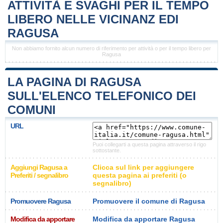
ATTIVITÀ E SVAGHI PER IL TEMPO
LIBERO NELLE VICINANZ EDI
RAGUSA
Non abbiamo fornito alcun numero di riferimento per attività o per il tempo libero per
Ragusa
LA PAGINA DI RAGUSA
SULL'ELENCO TELEFONICO DEI
COMUNI
URL
Puoi collegarti a questa pagina attraverso il rigo
sottostante.
Aggiungi Ragusa a
Clicca sul link per aggiungere
Preferiti / segnalibro
questa pagina ai preferiti (o
segnalibro)
Promuovere Ragusa
Promuovere il comune di Ragusa
Modifica da apportare
Modifica da apportare Ragusa