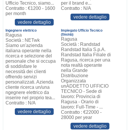
Ufficio Tecnico, siamo...
per il brand e...
Contratto : €1200 - 1600
Contratto : N/A
per month
vedere dettaglio
vedere dettaglio
Ingegnere elettrico
Impiegato Ufficio Tecnico
Ragusa
(f/m/nb)
Ragusa
Società : NETwk
Società : Randstad
Siamo un'azienda
Randstad Italia S.p.A.
italiana operante nella
Randstad Italia Filiale di
ricerca e selezione del
Ragusa, ricerca per una
personale che si occupa
nota realtà operante
di soddisfare le
nella Grande
necessità dei clienti
Distribuzione
offrendo servizi
Organizzata
personalizzati. Azienda
unADDETTO UFFICIO
cliente ricerca un/una
TECNICO - Sede di
ngegnere elettrico da
lavoro: Provincia di
inserire nel proprio tea...
Ragusa - Orario di
Contratto : N/A
lavoro: Full-Time - ...
vedere dettaglio
Contratto : €22000 -
28000 per year
vedere dettaglio