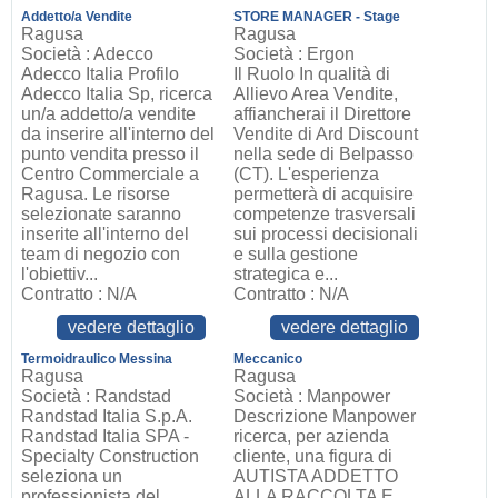
Addetto/a Vendite
STORE MANAGER - Stage
Ragusa
Ragusa
Società : Adecco
Società : Ergon
Adecco Italia Profilo
Il Ruolo In qualità di
Adecco Italia Sp, ricerca
Allievo Area Vendite,
un/a addetto/a vendite
affiancherai il Direttore
da inserire all'interno del
Vendite di Ard Discount
punto vendita presso il
nella sede di Belpasso
Centro Commerciale a
(CT). L'esperienza
Ragusa. Le risorse
permetterà di acquisire
selezionate saranno
competenze trasversali
inserite all'interno del
sui processi decisionali
team di negozio con
e sulla gestione
l'obiettiv...
strategica e...
Contratto : N/A
Contratto : N/A
vedere dettaglio
vedere dettaglio
Termoidraulico Messina
Meccanico
Ragusa
Ragusa
Società : Randstad
Società : Manpower
Randstad Italia S.p.A.
Descrizione Manpower
Randstad Italia SPA -
ricerca, per azienda
Specialty Construction
cliente, una figura di
seleziona un
AUTISTA ADDETTO
professionista del
ALLA RACCOLTA E