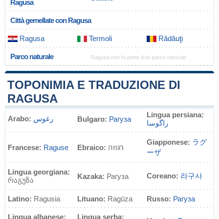
Ragusa
Città gemellate con Ragusa
Ragusa
Termoli
Rădăuţi
Parco naturale
Ragusa non fa parte d'un parco naturale
TOPONIMIA E TRADUZIONE DI
RAGUSA
Lingua persiana:
Arabo:
رغوس
Bulgaro:
Рагуза
راگوسا
Giapponese:
ラグ
Francese:
Raguse
Ebraico:
רגוזה
ーザ
Lingua georgiana:
Coreano:
라구사
Kazaka:
Рагуза
რაგუზა
Latino:
Ragusia
Lituano:
Ragūza
Russo:
Рагуза
Lingua albanese:
Lingua serba: