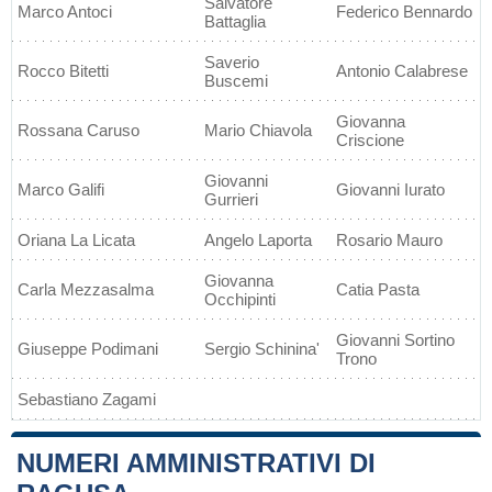
Salvatore
Marco Antoci
Federico Bennardo
Battaglia
Saverio
Rocco Bitetti
Antonio Calabrese
Buscemi
Giovanna
Rossana Caruso
Mario Chiavola
Criscione
Giovanni
Marco Galifi
Giovanni Iurato
Gurrieri
Oriana La Licata
Angelo Laporta
Rosario Mauro
Giovanna
Carla Mezzasalma
Catia Pasta
Occhipinti
Giovanni Sortino
Giuseppe Podimani
Sergio Schinina'
Trono
Sebastiano Zagami
NUMERI AMMINISTRATIVI DI