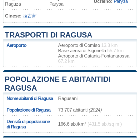
Ucraino:
Рагуза
Raguza
Рагуза
Cinese:
拉古萨
TRASPORTI DI RAGUSA
Aeroporto
Aeroporto di Comiso
13.3 km
Base aerea di Sigonella
55.7 km
Aeroporto di Catania-Fontanarossa
67.2 km
POPOLAZIONE E ABITANTIDI
RAGUSA
Nome abitanti di Ragusa
Ragusani
Popolazione di Ragusa
73 707 abitanti
(2024)
Densità di popolazione
166,6 ab./km²
(431,5 ab./sq mi)
di Ragusa