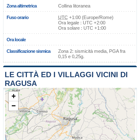
Zona altimetrica
Collina litoranea
Fuso orario
UTC
+1:00 (Europe/Rome)
Ora legale : UTC +2:00
Ora solare : UTC +1:00
Ora locale
Classificazione sismica
Zona 2: sismicità media, PGA fra
0,15 e 0,25g.
LE CITTÀ ED I VILLAGGI VICINI DI
RAGUSA
+
−