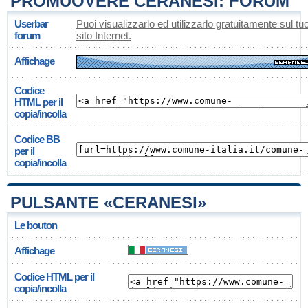
PROMUOVERE CERANESI: FORUM
Userbar
Puoi visualizzarlo ed utilizzarlo gratuitamente sul tu
forum
sito Internet.
Affichage
Codice
HTML per il
copia/incolla
Codice BB
per il
copia/incolla
PULSANTE «CERANESI»
Le bouton
Affichage
Codice HTML per il
copia/incolla