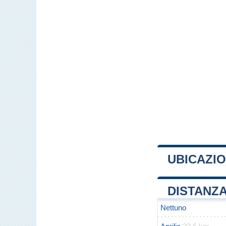
UBICAZI
+
DISTANZA
−
Nettuno