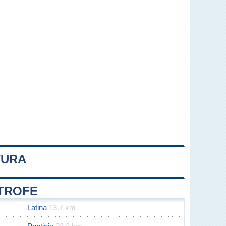
TURA
Leaflet
|
Map data ©
OpenStreetMap
contributors
ITROFE
Latina
13.7 km