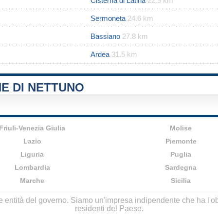
Cisterna di Latina
22.9 km
Sermoneta
24.6 km
Bassiano
27.8 km
Ardea
31.5 km
E DI NETTUNO
Friuli-Venezia Giulia
Molise
Lazio
Piemonte
Liguria
Puglia
Lombardia
Sardegna
Marche
Sicilia
lle entità del governo. Siamo un'impresa indipendente che ha l'obbi
residenti del Paese.