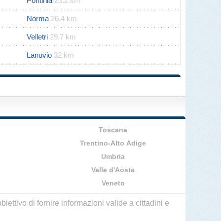
Pontinia
23.2 km
Norma
26.4 km
Velletri
29.7 km
Lanuvio
32 km
Toscana
Trentino-Alto Adige
Umbria
Valle d'Aosta
Veneto
ettivo di fornire informazioni valide a cittadini e