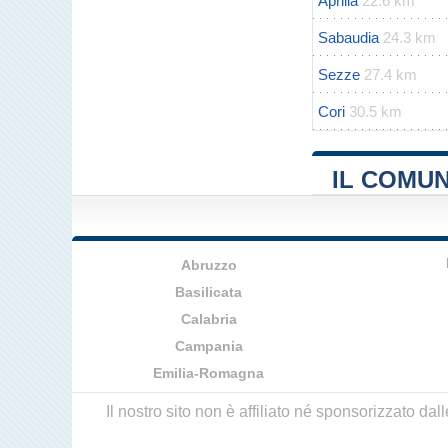
Aprilia
22.6 km
Sabaudia
24.3 km
Sezze
27.4 km
Cori
30.5 km
IL COMUN
Abruzzo
Basilicata
Calabria
Campania
Emilia-Romagna
Il nostro sito non è affiliato né sponsorizzato da