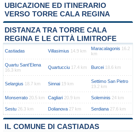
UBICAZIONE ED ITINERARIO
VERSO TORRE CALA REGINA
Leaflet
|
Map data ©
OpenStreetMap
contributors
+
DISTANZA TRA TORRE CALA
−
REGINA E LE CITTÀ LIMITROFE
Maracalagonis
16.2
Castiadas
Villasimius
14.9 km
km
Quartu Sant'Elena
Quartucciu
17.4 km
Burcei
18.6 km
16.3 km
Settimo San Pietro
Selargius
18.7 km
Sinnai
19 km
19.2 km
Monserrato
20.5 km
Cagliari
20.9 km
Soleminis
24 km
Sestu
26.3 km
Dolianova
27 km
Serdiana
27.6 km
IL COMUNE DI CASTIADAS