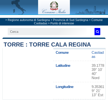
>
Regione autonoma di Sardegna
>
Provincia di Sud Sardegna
>
Comune
Castiadas
> Punto di interesse
TORRE : TORRE CALA REGINA
Comune
Castiad
as
Latitudine
39.1778
39° 10'
40''
Nord
Longitudine
9.35361
9° 21'
13'' Est