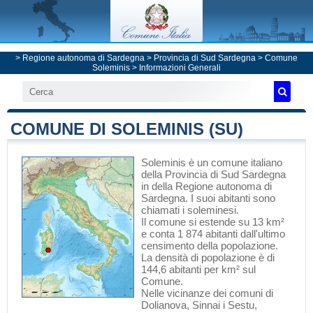
>
Regione autonoma di Sardegna
>
Provincia di Sud Sardegna
>
Comune
Soleminis
> Informazioni Generali
COMUNE DI SOLEMINIS (SU)
Soleminis
è un comune italiano
della Provincia di Sud Sardegna
in
della Regione autonoma di
Sardegna
. I suoi abitanti sono
chiamati i soleminesi.
Il comune si estende su 13 km²
e conta 1 874 abitanti dall'ultimo
censimento della popolazione.
La densità di popolazione è di
144,6 abitanti per km² sul
Comune.
Nelle vicinanze dei comuni di
Dolianova
,
Sinnai
i
Sestu
,