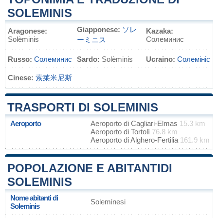
SOLEMINIS
Giapponese:
ソレ
Aragonese:
Kazaka:
Solèminis
Солеминис
ーミニス
Russo:
Солеминис
Sardo:
Solèminis
Ucraino:
Солемініс
Cinese:
索莱米尼斯
TRASPORTI DI SOLEMINIS
Aeroporto
Aeroporto di Cagliari-Elmas
15.3 km
Aeroporto di Tortolì
76.8 km
Aeroporto di Alghero-Fertilia
161.9 km
POPOLAZIONE E ABITANTIDI
SOLEMINIS
Nome abitanti di
Soleminesi
Soleminis