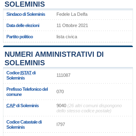
SOLEMINIS
Sindaco di Soleminis
Fedele La Delfa
Data delle elezioni
11 Ottobre 2021
Partito politico
lista civica
NUMERI AMMINISTRATIVI DI
SOLEMINIS
Codice
ISTAT
di
111087
Soleminis
Prefisso Telefonico del
070
comune
CAP
di Soleminis
9040
(26 altri comuni dispongono
dello stesso codice postale)
Codice Catastale di
I797
Soleminis