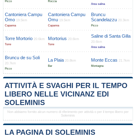
Picco
Roccia
Area salina
Cantoniera Campu
Cantoniera Campu
Bruncu
Omo
Omu
Scandelazzu
19.5km
19.5km
20.3km
Capanna
Capanna
Picco
Saline di Santa Gilla
Torre Mortorio
Mortorius
20.6km
20.6km
20.6km
Torre
Torre
Area salina
Bruncu de su Soli
La Plaia
Monte Eccas
20.8km
21.7km
20.7km
Bar
Montagna
Picco
ATTIVITÀ E SVAGHI PER IL TEMPO
LIBERO NELLE VICINANZ EDI
SOLEMINIS
Non abbiamo fornito alcun numero di riferimento per attività o per il tempo libero per
Soleminis
LA PAGINA DI SOLEMINIS