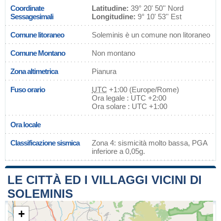
Coordinate
Latitudine:
39° 20' 50'' Nord
Sessagesimali
Longitudine:
9° 10' 53'' Est
Comune litoraneo
Soleminis è un comune non litoraneo
Comune Montano
Non montano
Zona altimetrica
Pianura
Fuso orario
UTC
+1:00 (Europe/Rome)
Ora legale : UTC +2:00
Ora solare : UTC +1:00
Ora locale
Classificazione sismica
Zona 4: sismicità molto bassa, PGA
inferiore a 0,05g.
LE CITTÀ ED I VILLAGGI VICINI DI
SOLEMINIS
+