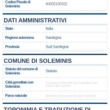
Codice Fiscale di
80005100922
Soleminis
DATI AMMINISTRATIVI
Stato
Italia
Regione autonoma
Sardegna
Provincia
Sud Sardegna
COMUNE DI SOLEMINIS
Statuto del comune di
Statuto
Soleminis
Città gemellate con
Il Comune di Soleminis non è gemellato con
Soleminis
nessun altro comune.
Parco naturale
Soleminis non fa parte d'un parco naturale
TOPONIMIA E TRADUZIONE DI