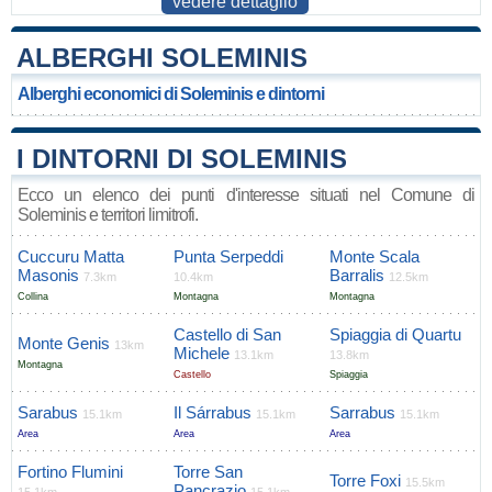
vedere dettaglio
ALBERGHI SOLEMINIS
Alberghi economici di Soleminis e dintorni
I DINTORNI DI SOLEMINIS
Ecco un elenco dei punti d'interesse situati nel Comune di
Soleminis e territori limitrofi.
Cuccuru Matta
Punta Serpeddi
Monte Scala
Masonis
Barralis
7.3km
10.4km
12.5km
Collina
Montagna
Montagna
Castello di San
Spiaggia di Quartu
Monte Genis
13km
Michele
13.1km
13.8km
Montagna
Castello
Spiaggia
Sarabus
Il Sárrabus
Sarrabus
15.1km
15.1km
15.1km
Area
Area
Area
Fortino Flumini
Torre San
Torre Foxi
15.5km
Pancrazio