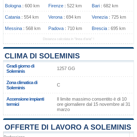
Bologna
: 600 km
Firenze
: 522 km
Bari
: 682 km
Catania
: 554 km
Verona
: 694 km
Venezia
: 725 km
Messina
: 568 km
Padova
: 710 km
Brescia
: 695 km
Distanza calcolata in "linea d'aria" !
CLIMA DI SOLEMINIS
Gradi giorno di
1257 GG
Soleminis
Zona climatica di
C
Soleminis
Accensione impianti
Il limite massimo consentito è di 10
termici
ore giornaliere dal 15 novembre al 31
marzo
OFFERTE DI LAVORO A SOLEMINIS