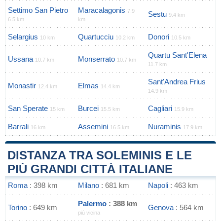
Settimo San Pietro
Maracalagonis
7.9
Sestu
9.4 km
6.5 km
km
Selargius
Quartucciu
Donori
10 km
10.2 km
10.5 km
Quartu Sant'Elena
Ussana
Monserrato
10.7 km
10.7 km
11.7 km
Sant'Andrea Frius
Monastir
Elmas
12.4 km
14.4 km
14.9 km
San Sperate
Burcei
Cagliari
15 km
15.5 km
15.9 km
Barrali
Assemini
Nuraminis
16 km
16.5 km
17.9 km
DISTANZA TRA SOLEMINIS E LE
PIÙ GRANDI CITTÀ ITALIANE
Roma
: 398 km
Milano
: 681 km
Napoli
: 463 km
Palermo
: 388 km
Torino
: 649 km
Genova
: 564 km
più vicina