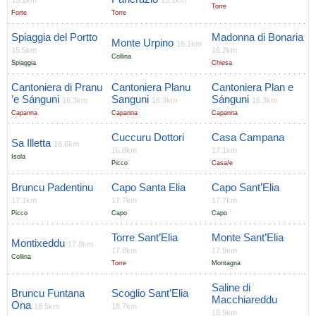
15.1km
15.1km
Torre
Forte
Torre
Spiaggia del Portto
Madonna di Bonaria
Monte Urpino
16.1km
15.5km
16.2km
Collina
Spiaggia
Chiesa
Cantoniera di Pranu
Cantoniera Planu
Cantoniera Plan e
’e Sánguni
Sanguni
Sánguni
16.3km
16.3km
16.3km
Capanna
Capanna
Capanna
Cuccuru Dottori
Casa Campana
Sa Illetta
16.6km
16.8km
17.1km
Isola
Picco
Casa/e
Bruncu Padentinu
Capo Santa Elia
Capo Sant’Elia
17.1km
17.7km
17.7km
Picco
Capo
Capo
Torre Sant’Elia
Monte Sant’Elia
Montixeddu
17.8km
17.8km
17.9km
Collina
Torre
Montagna
Saline di
Bruncu Funtana
Scoglio Sant’Elia
Macchiareddu
Ona
18.5km
18.7km
18.9km