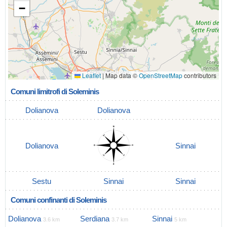
−
Leaflet
|
Map data ©
OpenStreetMap
contributors
Comuni limitrofi di Soleminis
Dolianova
Dolianova
Dolianova
Sinnai
Sestu
Sinnai
Sinnai
Comuni confinanti di Soleminis
Dolianova
Serdiana
Sinnai
3.6 km
3.7 km
5 km