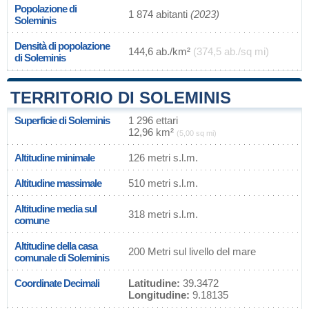
Popolazione di
1 874 abitanti
(2023)
Soleminis
Densità di popolazione
144,6 ab./km²
(374,5 ab./sq mi)
di Soleminis
TERRITORIO DI SOLEMINIS
Superficie di Soleminis
1 296 ettari
12,96 km²
(5,00 sq mi)
Altitudine minimale
126 metri s.l.m.
Altitudine massimale
510 metri s.l.m.
Altitudine media sul
318 metri s.l.m.
comune
Altitudine della casa
200 Metri sul livello del mare
comunale di Soleminis
Coordinate Decimali
Latitudine:
39.3472
Longitudine:
9.18135