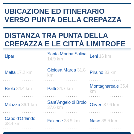
UBICAZIONE ED ITINERARIO
VERSO PUNTA DELLA CREPAZZA
Leaflet
|
Map data ©
OpenStreetMap
contributors
+
DISTANZA TRA PUNTA DELLA
−
CREPAZZA E LE CITTÀ LIMITROFE
Santa Marina Salina
Lipari
Leni
16 km
14.9 km
Gioiosa Marea
31.8
Malfa
17.2 km
Piraino
33 km
km
Montagnareale
35.4
Brolo
34.4 km
Patti
34.7 km
km
Sant'Angelo di Brolo
Milazzo
36.1 km
Oliveri
37.6 km
37.6 km
Capo d'Orlando
Falcone
38.9 km
Naso
38.9 km
38.4 km