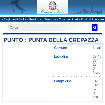
>
Regione di Sicilia
>
Provincia di Messina
>
Comune Lipari
> Punto di interesse
PUNTO : PUNTA DELLA CREPAZZA
Comune
Lipari
Latitudine
38.45
38°
27'
0''
Nord
Longitudine
14.95
14°
57'
0''
Est