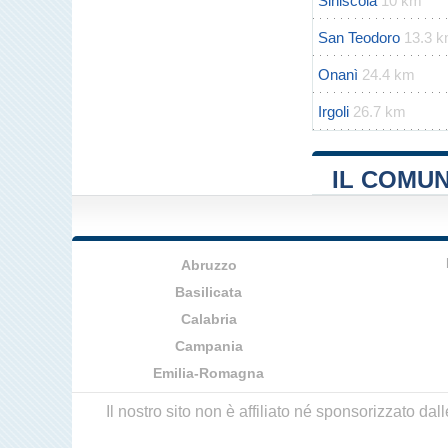
Siniscola
10 km
San Teodoro
13.3 
Onanì
24.4 km
Irgoli
26.7 km
IL COMUN
Abruzzo
Basilicata
Calabria
Campania
Emilia-Romagna
Il nostro sito non è affiliato né sponsorizzato da