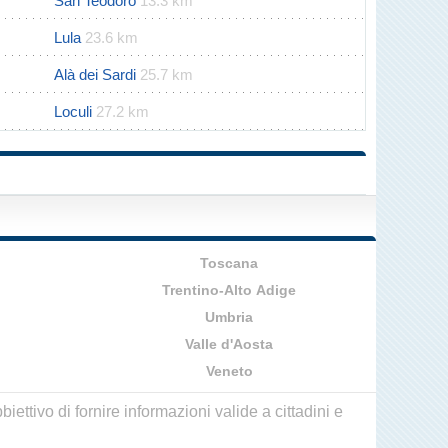
San Teodoro
13.3 km
Lula
23.6 km
Alà dei Sardi
25.7 km
Loculi
27.2 km
Toscana
Trentino-Alto Adige
Umbria
Valle d'Aosta
Veneto
ettivo di fornire informazioni valide a cittadini e