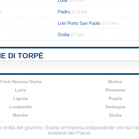
Lodè
10.3 km
km
Padru
16.3 km
Loiri Porto San Paolo
24.5 km
Onifai
27 km
E DI TORPÈ
Friuli-Venezia Giulia
Molise
Lazio
Piemonte
Liguria
Puglia
Lombardia
Sardegna
Marche
Sicilia
lle entità del governo. Siamo un'impresa indipendente che ha l'obbi
residenti del Paese.