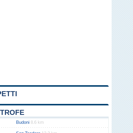
PETTI
Leaflet
|
Map data ©
OpenStreetMap
contributors
ITROFE
Budoni
8.6 km